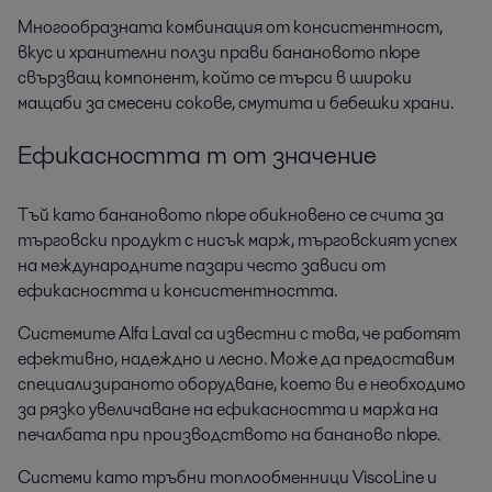
Многообразната комбинация от консистентност,
вкус и хранителни ползи прави банановото пюре
свързващ компонент, който се търси в широки
мащаби за смесени сокове, смутита и бебешки храни.
Ефикасността т от значение
Тъй като банановото пюре обикновено се счита за
търговски продукт с нисък марж, търговският успех
на международните пазари често зависи от
ефикасността и консистентността.
Системите Alfa Laval са известни с това, че работят
ефективно, надеждно и лесно. Може да предоставим
специализираното оборудване, което ви е необходимо
за рязко увеличаване на ефикасността и маржа на
печалбата при производството на бананово пюре.
Системи като тръбни топлообменници ViscoLine и