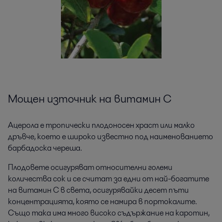
Мощен източник на витамин C
Ацерола е тропически плодоносен храст или малко
дръвче, което е широко известно под наименованието
барбадоска череша.
Плодовете осигуряват относителни големи
количества сок и се считат за едни от най-богатите
на витамин С в света, осигурявайки десет пъти
концентрацията, която се намира в портокалите.
Също така има много високо съдържание на каротин,