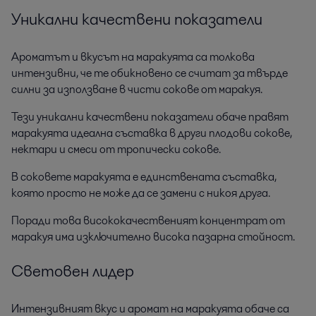
Уникални качествени показатели
Ароматът и вкусът на маракуята са толкова
интензивни, че те обикновено се считат за твърде
силни за използване в чисти сокове от маракуя.
Тези уникални качествени показатели обаче правят
маракуята идеална съставка в други плодови сокове,
нектари и смеси от тропически сокове.
В соковете маракуята е единствената съставка,
която просто не може да се замени с никоя друга.
Поради това висококачественият концентрат от
маракуя има изключително висока пазарна стойност.
Световен лидер
Интензивният вкус и аромат на маракуята обаче са