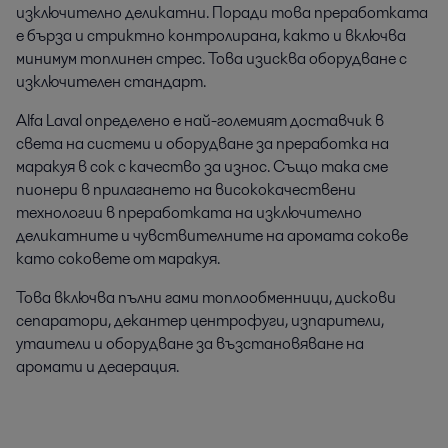
изключително деликатни. Поради това преработката
е бърза и стриктно контролирана, както и включва
минимум топлинен стрес. Това изисква оборудване с
изключителен стандарт.
Alfa Laval определено е най-големият доставчик в
света на системи и оборудване за преработка на
маракуя в сок с качество за износ. Също така сме
пионери в прилагането на висококачествени
технологии в преработката на изключително
деликатните и чувствителните на аромата сокове
като соковете от маракуя.
Това включва пълни гами топлообменници, дискови
сепаратори, декантер центрофуги, изпарители,
утаители и оборудване за възстановяване на
аромати и деаерация.