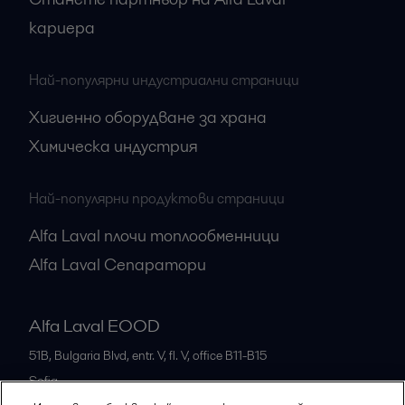
кариера
Най-популярни индустриални страници
Хигиенно оборудване за храна
Химическа индустрия
Най-популярни продуктови страници
Alfa Laval плочи топлообменници
Alfa Laval Сепаратори
Alfa Laval EOOD
51B, Bulgaria Blvd, entr. V, fl. V, office B11-B15
Sofia