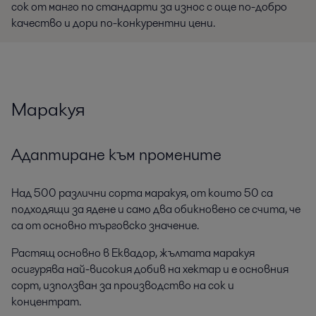
сок от манго по стандарти за износ с още по-добро
качество и дори по-конкурентни цени.
Маракуя
Адаптиране към промените
Над 500 различни сорта маракуя, от които 50 са
подходящи за ядене и само два обикновено се счита, че
са от основно търговско значение.
Растящ основно в Еквадор, жълтата маракуя
осигурява най-високия добив на хектар и е основния
сорт, използван за производство на сок и
концентрат.