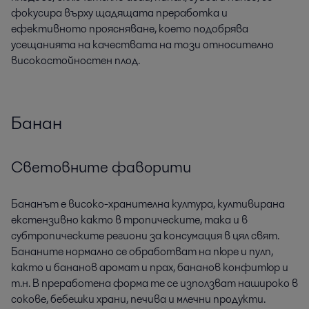
фокусира върху щадящата преработка и
ефективното проясняване, което подобрява
усещанията на качествата на този относително
високостойностен плод.
Банан
Световните фаворити
Бананът е високо-хранителна култура, култивирана
екстензивно както в тропическите, така и в
субтропическите региони за консумация в цял свят.
Бананите нормално се обработват на пюре и пулп,
както и бананов аромат и прах, бананов конфитюр и
т.н. В преработена форма те се използват нашироко в
сокове, бебешки храни, печива и млечни продукти.