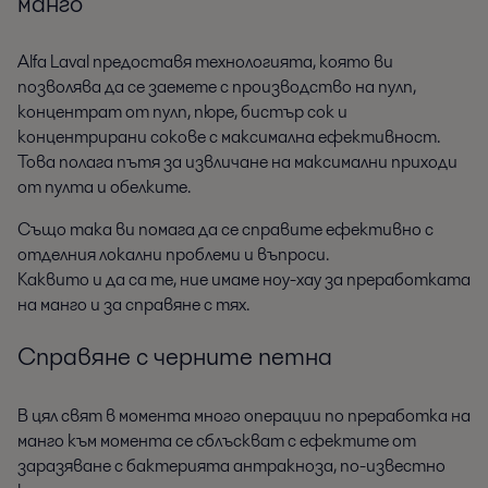
манго
Alfa Laval предоставя технологията, която ви
позволява да се заемете с производство на пулп,
концентрат от пулп, пюре, бистър сок и
концентрирани сокове с максимална ефективност.
Това полага пътя за извличане на максимални приходи
от пулта и обелките.
Също така ви помага да се справите ефективно с
отделния локални проблеми и въпроси.
Каквито и да са те, ние имаме ноу-хау за преработката
на манго и за справяне с тях.
Справяне с черните петна
В цял свят в момента много операции по преработка на
манго към момента се сблъскват с ефектите от
заразяване с бактерията антракноза, по-известно