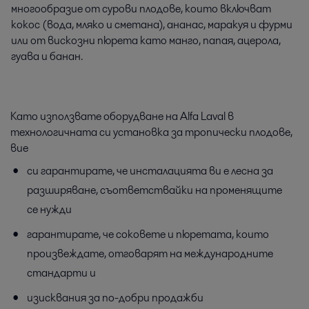
многообразие от сурови плодове, които включват
кокос (вода, мляко и сметана), ананас, маракуя и фурми
или от вискозни пюрета като манго, папая, ацерола,
гуава и банан.
Като използвате оборудване на Alfa Laval в
технологичната си установка за тропически плодове,
вие
си гарантирате, че инсталацията ви е лесна за
разширяване, съответствайки на променящите
се нужди
гарантирате, че соковете и пюретата, които
произвеждате, отговарят на международните
стандарти и
изисквания за по-добри продажби