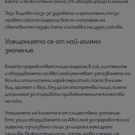
както и включително около 3% абсорбираща киселина.
Тези видове ползи за здравето и хранителни ползи
правят сока от ацерола все по-популярен на
световните пазари като съставка на други сокове.
Усещанията се от най-голямо
значение
Когато преработват плода ацерола в сок, системите
и оборудването на Alfa Laval улесняват запазването на
всички отличителни характеристики като външен
вид, аромат и вкус, без да се отстранява нищо, което
допринася за търговски привлекателните качества
на сока.
Усещането на клиента е от съществено значение.
Ето защо оборудването на Alfa Laval за преработка на
ацерола, използвано също за широка гама други
плодове, включително асаи, папая, гуава и манго, се