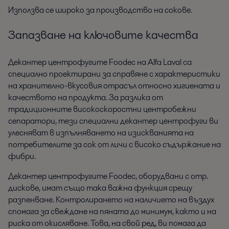
Използва се широко за производство на сокове.
Запазване на ключовите качества
Декантер центрофугите Foodec на Alfa Laval са
специално проектирани за справяне с характеристики
на хранително-вкусовия отрасъл относно хигиената и
качеството на продукта. За разлика от
традиционните високоскоростни центробежни
сепаратори, тези специални декантер центрофуги ви
улесняват в изпълняването на изискванията на
потребителите за сок от личи с високо съдържание на
фибри.
Декантер центрофугите Foodec, оборудвани с отр.
дискове, имат също така важна функция срещу
разпенване. Контролирането на наличието на въздух
спомага за свеждане на пяната до минимум, както и на
риска от окисляване. Това, на свой ред, ви помага да