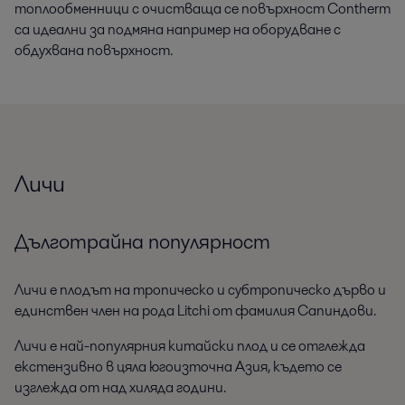
топлообменници с очистваща се повърхност Contherm
са идеални за подмяна например на оборудване с
обдухвана повърхност.
Личи
Дълготрайна популярност
Личи е плодът на тропическо и субтропическо дърво и
единствен член на рода Litchi от фамилия Сапиндови.
Личи е най-популярния китайски плод и се отглежда
екстензивно в цяла югоизточна Азия, където се
изглежда от над хиляда години.