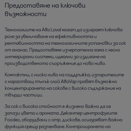
Предоставяне на ключови
възможности
Технологиите на Alfa Laval могат да изиграят ключова
роля за увеличаване на ефективността и
рентабилността на технологичните установки за сок
от ананас. Предоставяме изчерпателна гама с лесно
интегрирани системи, идеални за издигане на
производственото съоръжение до ново ниво.
Компактни, с ниско ниво на поддръжка, изпарителите
с нарастващ тънък слой AlfaVap правят възможно
концентрирането на сокове с високо съдържание на
твърди частици.
За сок с висока стойност е жизнено важно да се
запази цвета и аромата. Декантер центрофугите
Foodec, оборудвани с отр. дискове, осигуряват важна
функция срещу разпенване. Контролирането на