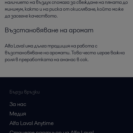
наличието на въздух спомага за свеждане на пяната до
минимум, както и на риска от окисляване, който може
да засегне качеството.
Възстановяване на аромат
Alfa Laval има дълга традиция на работа с
възстановяване на аромати. Това често играе важна
роля в преработката на ананас в сок.
Бързи връзки
За нас
Медия
Alfa Laval Anytime
Станете партньор на Alfa Laval