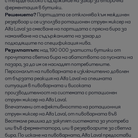
с твърде високо съдържание на захар за вторична
ферментация в бутилки.
Решението?
Партидата се отклонява към междинен
резервоар и се използва ротационен струен миксер на
Alfa Laval за смесване на партидата с прясна бира за
намаляване на съдържанието на захар до
подходящите по спецификация нива.
Резултатът:
над 190 000 златисти бутилки от
прочутата светла бира на абатството са пуснати на
пазара, за да им се насладят потребителите.
Персоналът на пивоварната е изключително доволен
от бързата реакция на Alfa Laval на спешната
ситуация в пивоварната и високата
производителност на системата с ротационен
струен миксер на Alfa Laval.
Впечатлени от ефективността на ротационния
струен миксер на Alfa Laval, от пивоварната във
Вестмале решиха да закупят системата за употреба
или във ферментатора, или в резервоарите за светла
бира. По искане на пивоварната, Alfa Laval предостави