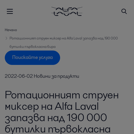
Начало
Ротационният струен миксер на Alfa Laval запазва над 190 000
бутилки първокласна бира
Поискайте услуга
2022-06-02
Новини за продукти
Ротационният струен
миксер на Alfa Laval
запазва над 190 000
бутилки първокласна