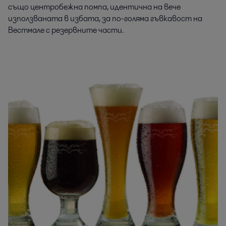
също центробежна помпа, идентична на вече
използваната в избата, за по-голяма гъвкавост на
Вестмале с резервните части.