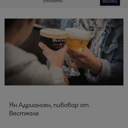
Етикети
Всички
Ян Адриансен, пивовар от
Вестмале