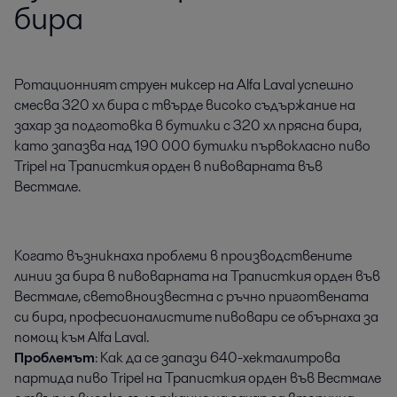
бира
Ротационният струен миксер на Alfa Laval успешно 
смесва 320 хл бира с твърде високо съдържание на 
захар за подготовка в бутилки с 320 хл прясна бира, 
като запазва над 190 000 бутилки първокласно пиво 
Tripel на Траписткия орден в пивоварната във 
Вестмале.
Когато възникнаха проблеми в производствените
линии за бира в пивоварната на Траписткия орден във
Вестмале, световноизвестна с ръчно приготвената
си бира, професионалистите пивовари се обърнаха за
помощ към Alfa Laval.
Проблемът
: Как да се запази 640-хекталитрова
партида пиво Tripel на Траписткия орден във Вестмале