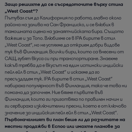
Защо решихте да се съсредоточите върху стила
„West Coast“?
Пътувал съм до Калифорния по работа, главно около
района на залива на Сан Франциско, и се влюбих в
тамошната сцена на занаятчийската бира. Същото
важеше и за Топо. Влюбихме се в IPA бирите в стил
„West Coast“, но не успяхме да открием добри видове
тук във Финландия. Всички бири, които са внесени от
САЩ, губят вкуса си при транспортиране. Знаехме
какъв трябва да е вкусът на един истински индийски
пейл ейл в стил „West Coast“ и искахме да го
пресъздадем тук. IPA бирите в стил „West Coast“
набираха популярност във Финландия, така че това ни
помогна да започнем. Ние бяхме първите във
Финландия, които ги приготвяха по правилен начин и
ги сервираха изключителни пресни, което е от ключово
значение за индийския пейл ейл в стил „West Coast“.
Първоначалният ви план беше ли да разчитате на
местни продажби в Еспоо или имахте планове за