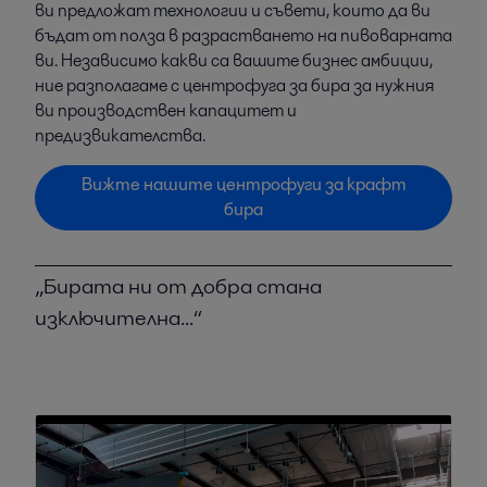
ви предложат технологии и съвети, които да ви
бъдат от полза в разрастването на пивоварната
ви. Независимо какви са вашите бизнес амбиции,
ние разполагаме с центрофуга за бира за нужния
ви производствен капацитет и
предизвикателства.
Вижте нашите центрофуги за крафт
бира
„Бирата ни от добра стана
изключителна...“