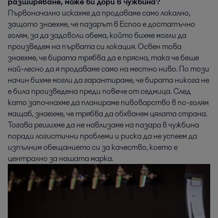
разширяване, може би дори в чужбина?
Първоначално искахме да продаваме само локално,
защото знаехме, че пазарът в Еспоо е достатъчно
голям, за да задоволи обема, който бихме могли да
произведем на първата си локация. Освен това
знаехме, че бирата трябва да е прясна, така че беше
най-лесно да я продаваме само на местно ниво. По този
начин бихме могли да гарантираме, че бирата никога не
е била произведена преди повече от седмица. След
като започнахме да планираме пивоварство в по-голям
мащаб, знаехме, че трябва да обхванем цялата страна.
Тогава решихме да не навлизаме на пазара в чужбина
поради логистични проблеми и риска да не успеем да
изпълним обещанието си за качество, което е
централно за нашата марка.