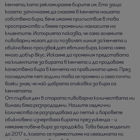
кенчета, като рекламирахме бирите им. Ето защо
когато започнахме да слагаме в кенчета нашата
собствена бира, вече имахме присъствие в това
пространство и бяхме променили нагласите на
клиентите. Историята показва, че само големите
пивоварни могат да си позволят линия за кенчета и
обикновено произвеждат евтина бира, която няма
много добър вкус. Искахме да променим представата
на клиентите за бирата в кенчета и да продаваме
качествена бира в кенчета на правилната цена. През
последните пет години това се промени и сега почти
всеки знае, че най-добрата опаковка за бира са
кенчетата.
От първия ден в старата пивоварна количествата ни
винаги бяха разпродадени. Нашите седмични
количества се разпродаваха до петък и баровете
обикновено изчерпваха бирата през уикенда – и
нямахме повече бира за продажба. Това беше моделът
до 2017 г., когато се преместихме на сегашната ни