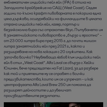
емблематичен индийски пейл ейл (IPA) в стила на 
Западното крайбрежие на САЩ (West Coast). Седем 
години по-късно крафт пивоварната е покорила една 
цяла държава, осигурявайки на финландците в цялата 
страна индийски пейл ейл, лагер, портър и 
безалкохолна бира със страхотен вкус. Пътуването им 
в занаятчийското пивоварство е „бързо и яростно“ – 
от 23 000 литра бира през 2015 г. до почти милион 
литра занаятчийски ейл през 2021 г., както и 
разширяване на нова локация с 20 служители. Как 
започва всичко? Неувяхваща любов към индийски пейл 
ейл в стил „West Coast“. Alfa Laval се свърза с Хейки 
Юлинен, вече председател на Fat Lizard, за да разбере 
как той и приятелите му се справят с всички 
предизвикателства, които им се изпречат – и как 
центрофугата Alfa Laval Brew 250 им помогна да 
разширят дейностите и да увеличат 
производствените резултати.