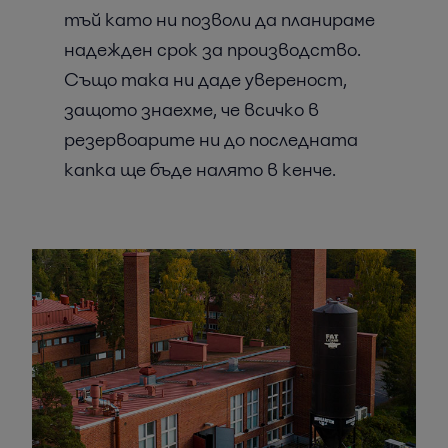
тъй като ни позволи да планираме
надежден срок за производство.
Също така ни даде увереност,
защото знаехме, че всичко в
резервоарите ни до последната
капка ще бъде налято в кенче.