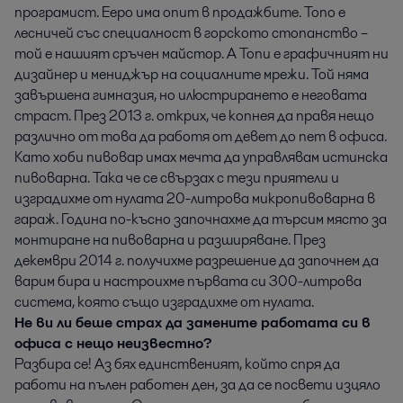
програмист. Ееро има опит в продажбите. Топо е
лесничей със специалност в горското стопанство –
той е нашият сръчен майстор. А Топи е графичният ни
дизайнер и мениджър на социалните мрежи. Той няма
завършена гимназия, но илюстрирането е неговата
страст. През 2013 г. открих, че копнея да правя нещо
различно от това да работя от девет до пет в офиса.
Като хоби пивовар имах мечта да управлявам истинска
пивоварна. Така че се свързах с тези приятели и
изградихме от нулата 20-литрова микропивоварна в
гараж. Година по-късно започнахме да търсим място за
монтиране на пивоварна и разширяване. През
декември 2014 г. получихме разрешение да започнем да
варим бира и настроихме първата си 300-литрова
система, която също изградихме от нулата.
Не ви ли беше страх да замените работата си в
офиса с нещо неизвестно?
Разбира се! Аз бях единственият, който спря да
работи на пълен работен ден, за да се посвети изцяло