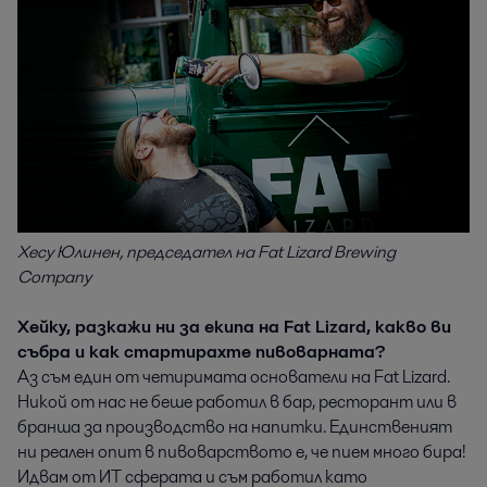
Хесу Юлинен, председател на Fat Lizard Brewing
Company
Хейку, разкажи ни за екипа на Fat Lizard, какво ви
събра и как стартирахте пивоварната?
Аз съм един от четиримата основатели на Fat Lizard.
Никой от нас не беше работил в бар, ресторант или в
бранша за производство на напитки. Единственият
ни реален опит в пивоварството е, че пием много бира!
Идвам от ИТ сферата и съм работил като