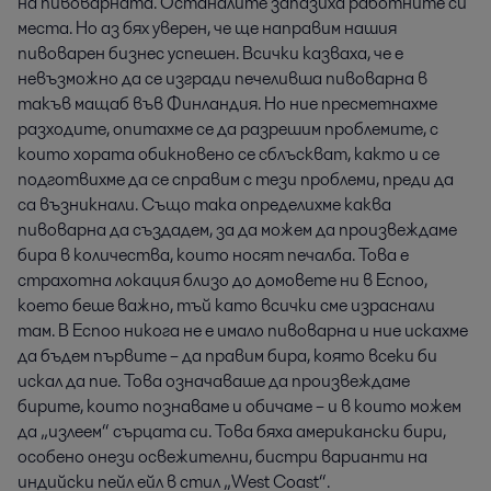
на пивоварната. Останалите запазиха работните си
места. Но аз бях уверен, че ще направим нашия
пивоварен бизнес успешен. Всички казваха, че е
невъзможно да се изгради печеливша пивоварна в
такъв мащаб във Финландия. Но ние пресметнахме
разходите, опитахме се да разрешим проблемите, с
които хората обикновено се сблъскват, както и се
подготвихме да се справим с тези проблеми, преди да
са възникнали. Също така определихме каква
пивоварна да създадем, за да можем да произвеждаме
бира в количества, които носят печалба. Това е
страхотна локация близо до домовете ни в Еспоо,
което беше важно, тъй като всички сме израснали
там. В Еспоо никога не е имало пивоварна и ние искахме
да бъдем първите – да правим бира, която всеки би
искал да пие. Това означаваше да произвеждаме
бирите, които познаваме и обичаме – и в които можем
да „излеем“ сърцата си. Това бяха американски бири,
особено онези освежителни, бистри варианти на
индийски пейл ейл в стил „West Coast“.