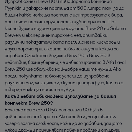
Изпробвахме и Brew 80 в пивоварната компания
Pyynikin и закарахме партида от 500 литра там, за да
видим какво може да постигне центрофугата с бира,
при която имахме трудности с избистрянето. По-
късно взехме назаем центрофугата Brew 20 на Salama
Brewery и експериментирахме с нея, опитвайки
различни показатели като поглъщане на кислород и
други параметри, с които не бяхме сигурни как да се
справим. След като видяхме Brew 20 и Brew 80 в
действие, бяхме уверени, че инвестирането в Alfa Laval
Brew 250 ще обслужва най-добре нашите нужди. Ако
преди покупката не бяхме успели да изпробваме
различни модели, щяхме да купим центрофуга, която е
твърде малка за нашите нужди.
Какъв дебит обикновено използвате за вашия
комплект Brew 250?
Вече сме при около 6 куб. метра, или 60 hl/h в
зависимост от бирата. Ако става дума за светъл
лагер с голяма сложност, може да го забавим, защото
някои дрожди причиняват повече проблеми от други.