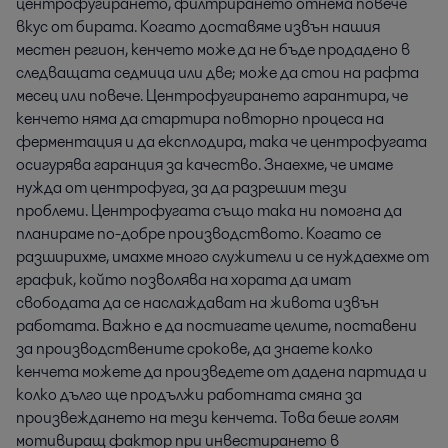
центрофугирането, филтрирането отнема повече
вкус от бирата. Когато доставяме извън нашия
местен регион, кенчето може да не бъде продадено в
следващата седмица или две; може да стои на рафта
месец или повече. Центрофугирането гарантира, че
кенчето няма да стартира повторно процеса на
ферментация и да експлодира, така че центрофугата
осигурява гаранция за качество. Знаехме, че имаме
нужда от центрофуга, за да разрешим тези
проблеми. Центрофугата също така ни помогна да
планираме по-добре производството. Когато се
разширихме, имахме много служители и се нуждаехме от
график, който позволява на хората да имат
свободата да се наслаждават на живота извън
работата. Важно е да постигате целите, поставени
за производствените срокове, да знаете колко
кенчета можете да произведете от дадена партида и
колко дълго ще продължи работната смяна за
произвеждането на тези кенчета. Това беше голям
мотивиращ фактор при инвестирането в