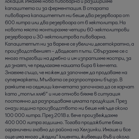
локация. Имахме нова пивоварна и разширихме
капацитета си за ферментация. В старата
пивоварна капацитетът ни беше два резервоара от
600 литра или два резервоара от 6 хектолитра. На
новото място монтирахме четири 60-хектолитрови
резервоара и 30-хектолитрова пивоварна.
Капацитетът ни за варене се увеличи десетократно, а
производственият – двадесет пъти. Свързахме се с
много търговци на дребно и им изпратихме мостри, за
да знаят, че предлагаме нашата бира в кенчета.
Знаехме също, че можем да започнем да продаваме на
супермаркети. Мълвата се разпространи бързо. В
рамките на седмици кенчетата започнаха да се харчат
като „топъл хляб“ и ние отново бяхме в ситуация
постоянно да разпродаваме цялата продукция. През
онази година производството ни беше някъде около
100 000 литра. През 2018 г. вече произвеждахме
400 000 литра годишно. Тогава продажбите бяха
ограничени главно до района на Хелзинки. Имаше и все
още има много „жадни“ клиенти, живеещи във и около