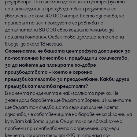
резервоари. Така че благодарение на центрофугата
нашите годишни производствени резултати са
увеличени с около 40 000 литра. Което означава, че
приносът на центрофугата се равнява на
допълнителни 80 000 евро годишна печалба за
нашата компания. Освен това изплащането стана
бързо, за около 18 месеца.
Споменахте, че вашата центрофуга допринася за
по-постоянно качество и предвидими количества,
за да можете да планирате по-добре
производството – което е огромно
предизвикателство за преодоляване. Какви други
предизвикателства предстоят?
В момента пандемията е най-голямата пречка. Не
знаем дали баровете ще бъдат отворени и клиентите
ще бъдат там следващата седмица или не, което
означава, че собствениците на барове не са склонни да
купуват каквото и да е. Също така се сблъскахме с
проблеми при снабдяването с определени размери
кенчета, защото тези от 440 ml станаха по-