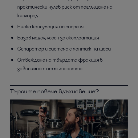
практически нулев риск от поглъщане на
кислород
Ниска консумация на енергия
Базов модел, лесен за експлоатация
Сепаратор и система с монтаж на шаси
Отвеждане на твърдата фракция в
зависимост от мътността
Търсите повече вдъхновение?