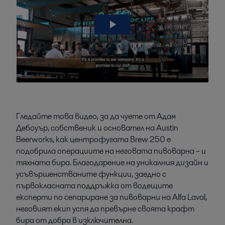
Гледайте това видео, за да чуете от Адам
Дебоуър, собственик и основател на Austin
Beerworks, как центрофугата Brew 250 е
подобрила операциите на неговата пивоварна – и
тяхната бира. Благодарение на уникалния дизайн и
усъвършенстваните функции, заедно с
първокласната поддръжка от водещите
експерти по сепариране за пивоварни на Alfa Laval,
неговият екип успя да превърне своята крафт
бира от добра в изключителна.