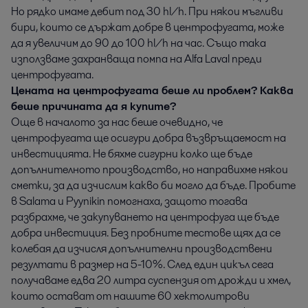
Но рядко имаме дебит под 30 hl/h. При някои мъгливи
бири, които се държат добре в центрофугата, може
да я увеличим до 90 до 100 hl/h на час. Също така
използваме захранваща помпа на Alfa Laval преди
центрофугата.
Цената на центрофугата беше ли проблем? Каква
беше причината да я купите?
Още в началото за нас беше очевидно, че
центрофугата ще осигури добра възвръщаемост на
инвестицията. Не бяхме сигурни колко ще бъде
допълнителното производство, но направихме някои
сметки, за да изчислим какво би могло да бъде. Пробите
в Salama и Pyynikin помогнаха, защото тогава
разбрахме, че закупуването на центрофуга ще бъде
добра инвестиция. Без пробните тестове щях да се
колебая да изчисля допълнителни производствени
резултати в размер на 5-10%. След един цикъл сега
получаваме едва 20 литра суспензия от дрожди и хмел,
които остават от нашите 60 хектолитрови