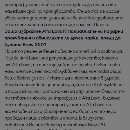
центрофугата, тъй като ни позволи да планираме
надежден срок за производство. Също така ни даде
увереност, защото знаехме, че всичко в резервоарите
ни до последната капка ще бъде налято в кенче.
Защо избрахте Alfa Laval? Направихте ли пазарни
проучвания и обмислихте ли други марки, преди да
купите Brew 250?
Нашето решение беше повлияно от няколко фактора.
Първо, Alfa Laval има репутация за качество; когато
чуя Alfa Laval, си мисля за добро качество. Освен това
наличието на местно обслужване след монтажа също
беше важно за нас. Искахме да инвестираме в здрава,
висококачествена центрофуга, както и в обслужване
и поддръжка, на които можем да разчитаме. След като
тествахме няколко центрофуги на Alfa Laval, видяхме
от първа ръка как центрофугите на Alfa Laval са
ефективни при избистрянето на бира и успяхме да
проведем наши собствени опити. В близката
пивоварна Salama Brewing тествахме Brew 20.