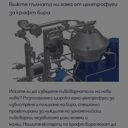
Вижте пълната ни гама от центрофуги
за крафт бира
Искате ли да изведете пивоварната си на ново
ниво? Разполагаме с широка гама центрофуги за
избистряне и полиране на бира, специално
проектирани за нуждите на занаятчийски
пивоварни, независимо дали големи и
малки. Нашите експерти по крафт бира могат да