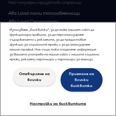
Най-популярни продуктови страници
Alfa Laval плочи топлообменници
Alfa Laval Сепаратори
Използваме „бисквитки“, за да може нашият сайт да
функционира правилно, за да персонализираме
Alfa Laval EOOD
съдържанието и рекламите, за да предоставим
функции за социалните мрежи и за да анализираме
51B, Bulgaria Blvd, entr. V, fl. V, office B11-B15
нашия трафик.Ние също така споделяме информация
за Вашата употреба на нашия сайт с нашите социални
Sofia
мрежи, рекламни партньори и партньори за анализи.
Bulgaria
+35929555666
Отхвърляне на
Приемане на
всички
всички
Всички офиси
бисквитки
Настройки на бисквитките
Политика за поверителност
Политика за бисквитки
Правни условия