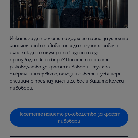
Искате ли да прочетете други истории за успешни
занаятчийски пивоварни и да получите повече
идеи как да стимулирате бизнеса си за
производство на бира? Посетете нашето
ръководство за крафт пивовари – тук сме
събрали интервюта, полезни съвети и уебинари,
специално предназначени до вас и вашите колеги
пивовари.
Посетете нашето ръководство за крафт
пивовари