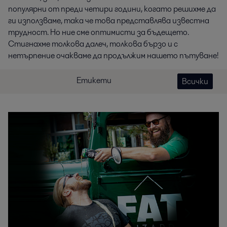
популярни от преди четири години, когато решихме да
ги използваме, така че това представлява известна
трудност. Но ние сме оптимисти за бъдещето.
Стигнахме толкова далеч, толкова бързо и с
нетърпение очакваме да продължим нашето пътуване!
Етикети
Всички