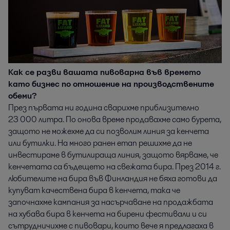
Как се разви вашата пивоварна във времето
като бизнес по отношение на производствените
обеми?
През първата ни година сварихме приблизително
23 000 литра. По онова време продавахме само бурета,
защото не можехме да си позволим линия за кенчета
или бутилки. На много ранен етап решихме да не
инвестираме в бутилираща линия, защото вярваме, че
кенчетата са бъдещето на свежата бира. През 2014 г.
любителите на бира във Финландия не бяха готови да
купуват качествена бира в кенчета, така че
започнахме кампания за насърчаване на продажбата
на хубава бира в кенчета на бирени фестивали и си
сътрудничихме с пивовари, които вече я предлагаха в