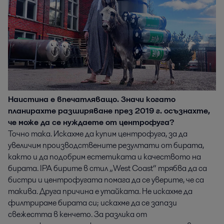
Наистина е впечатляващо. Значи когато
планирахте разширяване през 2019 г. осъзнахте,
че може да се нуждаете от центрофуга?
Точно така. Искахме да купим центрофуга, за да
увеличим производствените резултати от бирата,
както и да подобрим естетиката и качеството на
бирата. IPA бирите в стил „West Coast“ трябва да са
бистри и центрофугата помага да се уверите, че са
такива. Друга причина е утайката. Не искахме да
филтрираме бирата си; искахме да се запази
свежестта в кенчето. За разлика от