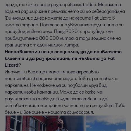
града, така че ние се разширявахме бавно. Миналата
година разширихме предлагането си до северозападна
Финландия, а днес можете да намерите Fat Lizard в
цялата страна. Постепенно увеличихме годишните си
производствени цели. През 2020 г. произведохме
приблизително 800 000 литра, а тази година сме на
границата от един милион литра.
Направихте ли нещо специално, за да привлечете
клиенти и да разпространите мълвата за Fat
Lizard?
Имахме – и все още имаме – много агресивно
присъствие в социалните медии. Това е рентабилен
маркетинг. Не можехме да си позволим друг вид
маркетингови кампании. Може да се каже, че
разчитахме на това да бъдем естествени и да
оставим нашите странни личности да се изявят. Това
беше – и все още е – нашата философия.