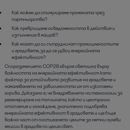
Как можем да стимулираме промяната чрез
партньорства?
Как превръщаме осведомеността в действия и
изпълнение в мащаб?
Как могат да си сътрудничат промишленостите
и градовете, за да се удвои енергийната
ефективност?
Споразумението COP28 хвърля светлина върху
важността на енергийната ефективност като
фактор за устойчивото развитие на градовете и
намаляването на зависимостта им от изкопаеми
горива. Доказано е, че внедряването на технологии за
регенериране на топлината, както и централно
отопление и охлаждане, значително подобрява
енергийната ефективност в градовете и ще бъде
важна част от постигането целите за нетни нулеви
емисии в градове по целия свят.