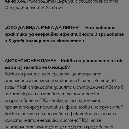
Анна Хол
, Ръководител „Връзки с обществеността“,
Отдел „Енергия“ в Alfa Laval
„ОКО ДА ВИДИ, РЪКА ДА ПИПНЕ“ – Най-добрите
практики за енергийна ефективност в градовете
и в заобикалящите ги екосистеми
ДИСКУСИОНЕН ПАНЕЛ – Какви са решенията и как
да ги изпълняваме в мащаб?
Какви са ролите на енергията, централното
отопление и топлоснабдяването в един „Устойчив
град“? Как стандартизацията и сътрудничеството в
цялата верига на стойността подпомагат
разрастването? Как може да се подпомогне
промяната чрез политики и финансови инструменти?
Каква е ролята на енергийно ефективните сгради и
холистичната енергийна система? Как може
централното охлаждане да подкрепи градовете в