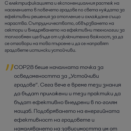
С електрификацията и експоненциалния растеж на
населението в повечето градове по света нуждата за
ефективни решения за отопление и охлаждане също
нараства. Сътрудничеството, обвързването на
сектори и внедряването на ефективни технологии за
топлообмен ще бъде от изключителна важност, за да
се отговори на това търсене и да се направят
градовете истински устойчиви.
COP28 беше началната точка за
осведомеността за „Устойчиви
градове“. Сега вече е време тези знания
да бъдат приложени и тези практики да
бъдат ефективно внедрени в по-голям
мащаб. Подобряването на енергийната
ефективност на градовете и
намаляването на зависимостта им от