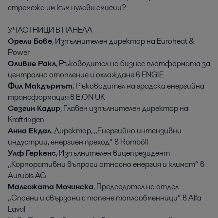
стремежа им към нулеви емисии?
УЧАСТНИЦИ В ПАНЕЛА
Орели Бове
, Изпълнителен директор на Euroheat &
Power
Оливие Ракл
, Ръководител на бизнес платформата за
централно отопление и охлаждане в ENGIE
Фил Макдърмът
, Ръководител на градска енергийна
трансформация в E.ON UK
Сезгин Кадир
, Главен изпълнителен директор на
Kraftringen
Анна Екдал
, Директор, „Енергийно интензивни
индустрии, енергиен преход“ в Ramböll
Улф Геркенс
, Изпълнителен вицепрезидент
„Корпоративни въпроси относно енергия и климат“ в
Aurubis AG
Малгожата Мочинска
, Председател на отдел
„Споени и свързани с топене топлообменници“ в Alfa
Laval