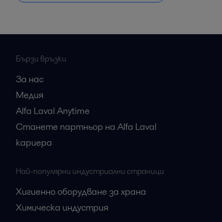
Бързи връзки
За нас
Медия
Alfa Laval Anytime
Станете партньор на Alfa Laval
кариера
Най-популярни индустриални страници
Хигиенно оборудване за храна
Химическа индустрия