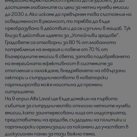
енергийна ефективност трябва да се удвоят, за да
достигнем глобалните си цели за нетни нулеви емисии
до 2030 г. Ако искаме да превърнем това състояние на
осведоменост в реалност, то трябва да бъде
преобразувано в действия и да се изпълни в мащаб. Тук
влиза в действие идеята за „Устойчиви градове“.
Градовете са отговорни за 80 % от глобалното
потребление на енергия и повече от 70 % от
въглеродните емисии в света, затова подобряването
на енергийната ефективност в системите за
отопление и охлаждане, внедряването на обвързани
сектори и сътрудничеството в новаторски
партньорства може наистина да промени
ситуацията.
На 9 април Alfa Laval ще бъде домакин на първото
събитие за сътрудничество относно нетните нулеви
емисии, като заинтересовани лица от индустрията,
представители на градове, създадели на политики и
партньорски организации са поканени да участват в
дискусионен панел за тази важна тема.