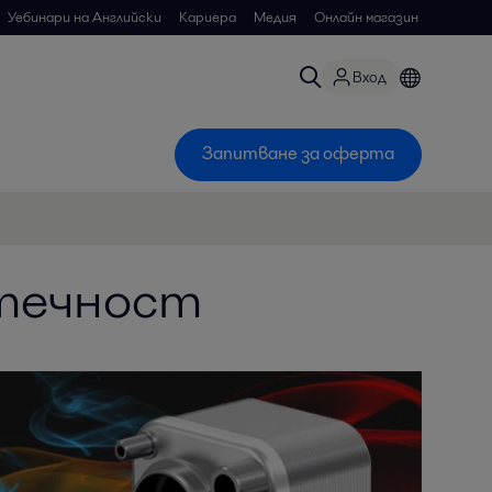
Уебинари на Английски
Кариера
Медия
Онлайн магазин
Вход
Запитване за оферта
течност