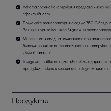
Леката споена конструкция предлага много по
ефективност
Поддържа температури на газ до 750°C без ри
За някои приложения са възможни температури
Много нисък спад на налягането при асиметри
благодарение на патентованата конструкция
„вдлъбнатини“
Бърза доставка по целия свят благодарение 
производствени и логистични възможности на A
Продукти