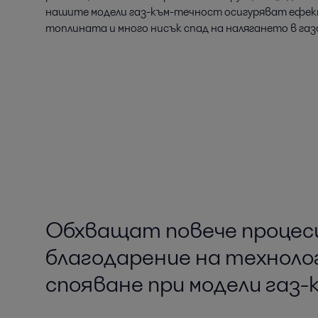
нашите модели газ-към-течност осигуряват ефек
топлината и много нисък спад на налягането в га
Обхващат повече процес
благодарение на техноло
спояване при модели газ