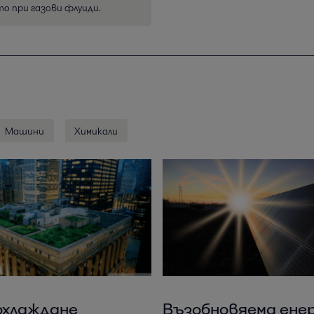
то при газови флуиди.
Машини
Химикали
охлаждане
Възобновяема ене