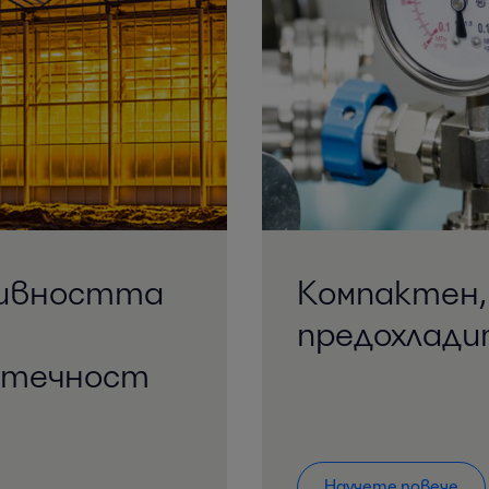
тивността
Компактен
предохлади
-течност
Научете повече