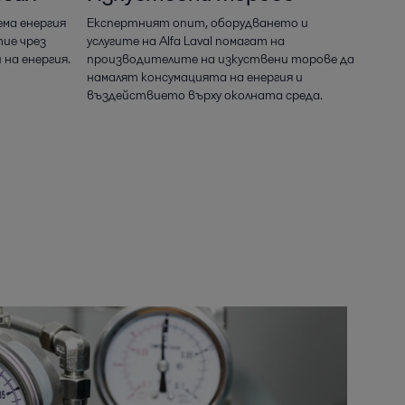
ма енергия
Експертният опит, оборудването и
ие чрез
услугите на Alfa Laval помагат на
на енергия.
производителите на изкуствени торове да
намалят консумацията на енергия и
въздействието върху околната среда.