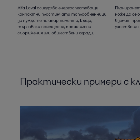
Alfa Laval осигурява енергоспестяващи
Планиранет
компактни пластинчати топлообменници
може да се 
за нуждите на апартаменти, къщи,
вземат пре
търговски помещения, промишлени
участващи 
съоръжения или обществени сгради.
Практически примери с к