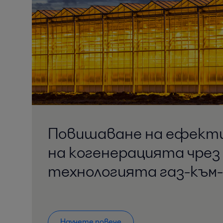
Повишаване на ефек
на когенерацията чрез
технологията газ-към
Научете повече