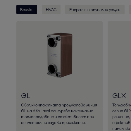
Всички
HVAC
Енергия и комунални услуги
GL
GLX
Свръхкомпактната продуктова линия
Топлообм
GL на Alfa Laval осигурява максимално
серия GLX
топлопредаване и ефективност при
решение,
асиметрични газови приложения.
ефектив
намалява 