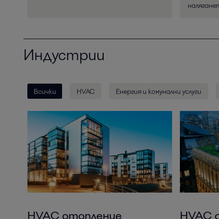
налягане
Индустрии
Всички
HVAC
Енергия и комунални услуги
HVAC отопление
HVAC 