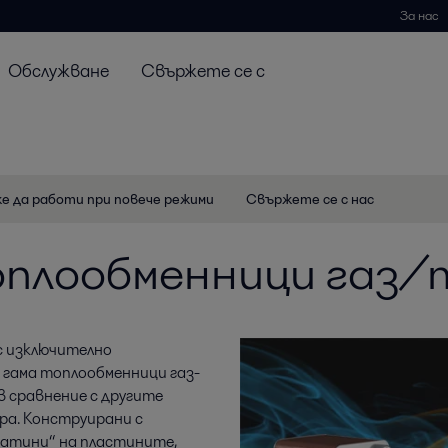
За нас
Обслужване
Свържете се с
же да работи при повече режими
Свържете се с нас
плообменници газ/
с изключително
гама топлообменници газ-
в сравнение с другите
ра. Конструирани с
натини“ на пластините,