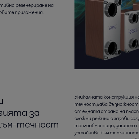
тивно регенериране на
зовите приложения.
и
Уникалната конструкция н
течност дава възможност т
гията за
от едната страна на плас
сложни режими с газови фл
-към-течност
топлообменници, защото им
устойчиви към топлинната 