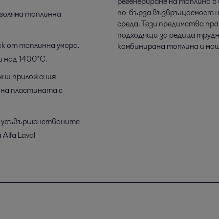
регенериране на топлина в
по-бърза възвръщаемост на
-голяма топлинна
среда. Тези предимства п
подходящи за редица трудн
ск от топлинна умора.
комбинирана топлина и мо
 над 1400°C.
чни приложения
 на пластината с
на усъвършенстваните
lfa Laval