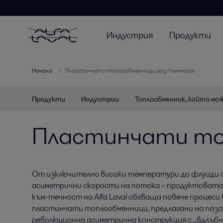
Индустрия
Продукти
Начало
Пластинчати топлообменници газ/течност
Продукти
Индустрии
Топлообменник, който мо
Пластинчати то
От изключително високи температури до флуиди 
асиметрични скорости на потока – продуктовата 
към-течност на Alfa Laval обхваща повече процеси 
пластинчати топлообменници, предлагани на паза
революционна асиметрична конструкция с „вдлъб