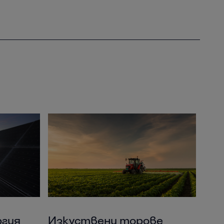
ргия
Изкуствени торове