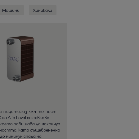
Машини
Химикали
енниците газ-към-течност
 на Alfa Laval са гъвкаво
 което повишава до максимум
ността, като същевременно
до минимум спада на