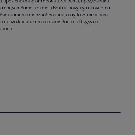
 широк спектър от промишлености, предлагайки
 средствата, както и важни ползи за околната
равят нашите топлообменници газ-към-течност
и приложения, като сгъстяване на въздух и
щност.