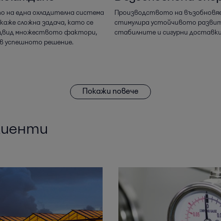
о на една охладителна система
Производството на възобновяе
окаже сложна задача, като се
стимулира устойчивото развит
двид множеството фактори,
стабилните и сигурни доставки 
в успешното решение.
Покажи повече
лиенти