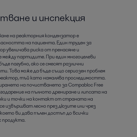
стване и инспекция
не на реакторния кондензатор е
асността на пациента. Един труден за
р увеличава риска от пренасяне и
 между партидите. При един многоцелеви
ъде пагубно, ако се смесят различни
ти. Това може да бъде също сериозен проблем
 реактор, тъй като намалява проследимостта.
ирането на почистването за Compabloc Free
лагодарение на пълното дрениране и липсата на
чки и точки на контакт от страната на
се извършват лесно през дюзите или чрез
 което ви дава пълен достъп до всички
с продукта.