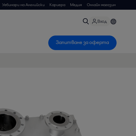
Уебинари на Английски
Кариера
Медия
Онлайн магазин
Вход
Запитване за оферта