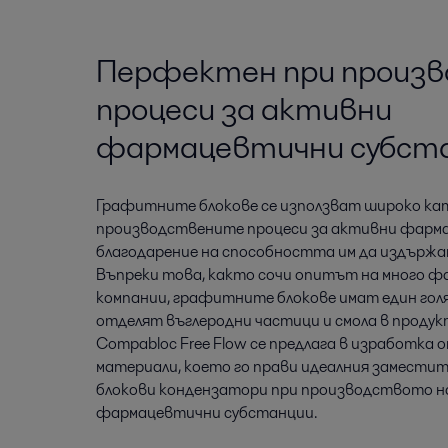
Перфектен при произ
процеси за активни
фармацевтични субст
Графитните блокове се използват широко ка
производствените процеси за активни фарм
благодарение на способността им да издържа
Въпреки това, както сочи опитът на много 
компании, графитните блокове имат един гол
отделят въглеродни частици и смола в продук
Compabloc Free Flow се предлага в изработка
материали, което го прави идеалния замести
блокови кондензатори при производството н
фармацевтични субстанции.