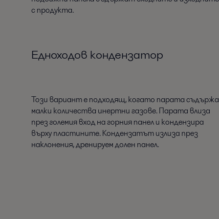
с продукта.
Едноходов кондензатор
Този вариант е подходящ, когато парата съдържа
малки количества инертни газове. Парата влиза
през големия вход на горния панел и кондензира
върху пластините. Кондензатът излиза през
наклонения, дренируем долен панел.