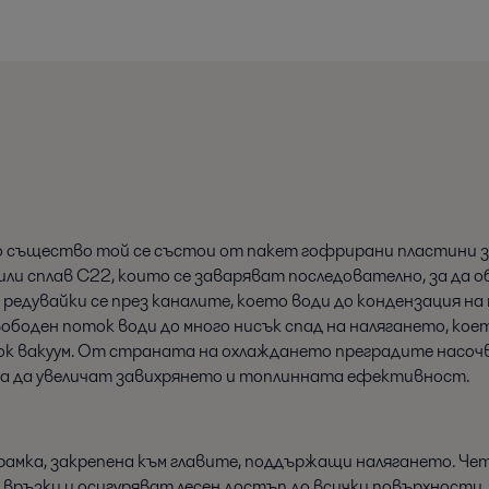
 По същество той се състои от пакет гофрирани пластини 
ли сплав С22, които се заваряват последователно, за да 
едувайки се през каналите, което води до кондензация на
боден поток води до много нисък спад на налягането, коет
бок вакуум. От страната на охлаждането преградите насо
 за да увеличат завихрянето и топлинната ефективност.
рамка, закрепена към главите, поддържащи налягането. Че
връзки и осигуряват лесен достъп до всички повърхности,