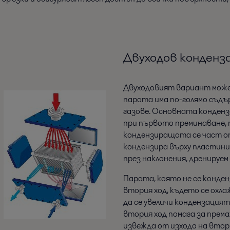
Двуходов конденз
Двуходовият вариант може 
парата има по-голямо съд
газове. Основната конден
при първото преминаване, 
кондензиращата се част о
кондензира върху пластинит
през наклонения, дренируем 
Парата, която не се конден
втория ход, където се охла
да се увеличи кондензация
втория ход помага за према
извежда от изхода на втор