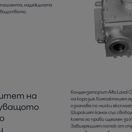
 пациента, надеждната
зводството.
цитет на
Кондензаторът Alfa Laval C
на корозия. Компактният му
вуващото
означава по-ниски експло
Широкият канал със свободе
о
което го прави идеален за 
и
Завихрящият поток от стр