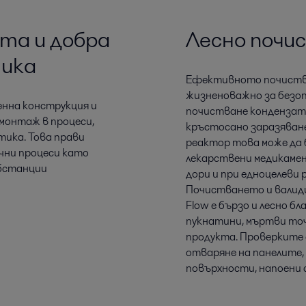
та и добра
Лесно почи
тика
Ефективното почиства
жизненоважно за безоп
енна конструкция и
почистване кондензато
монтаж в процеси,
кръстосано заразяване
ика. Това прави
реактор това може да б
чни процеси като
лекарствени медикамен
бстанции
дори и при едноцелеви
Почистването и валид
Flow е бързо и лесно б
пукнатини, мъртви то
продукта. Проверките 
отваряне на панелите,
повърхности, напоени 