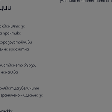
улеснява почистването на 
ции
искванията за
на практика
 корозоустойчиви
тел на графитна
чистването бързо,
е намалява
оляват да увеличите
раничено – идеално за
ддръжка