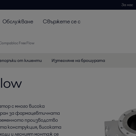
За нас
Обслужване
Свържете се с
Compabloc Free Flow
епоръки от клиенти
Изтегляне на брошурата
Flow
затор с много висока
иран за фармацевтичната
временното производство
та конструкция, високата
ходи и лесният монтаж се