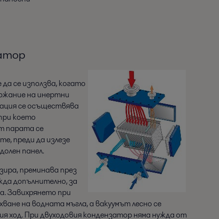
атор
да се използва, когато
ържание на инертни
зация се осъществява
при което
т парата се
е, преди да излезе
долен панел.
зира, преминава през
жда допълнително, за
та. Завихрянето при
хване на водната мъгла, а вакуумът лесно се
ия ход. При двуходовия кондензатор няма нужда от