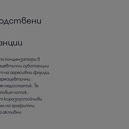
водствени
анции
то кондензатори в
ацевтични субстанции
т на агресивни флуиди.
фармацевтични
ям недостатък. Те
товия поток.
 от корозоустойчиви
тел на графитни
а активни