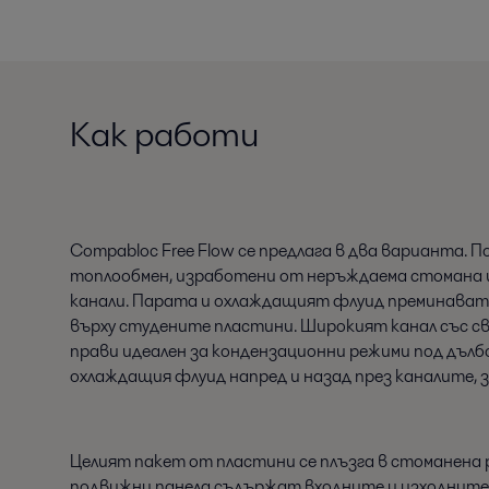
Как работи
Compabloc Free Flow се предлага в два варианта.
топлообмен, изработени от неръждаема стомана и
канали. Парата и охлаждащият флуид преминават р
върху студените пластини. Широкият канал със сво
прави идеален за кондензационни режими под дъл
охлаждащия флуид напред и назад през каналите,
Целият пакет от пластини се плъзга в стоманена 
подвижни панела съдържат входните и изходните 