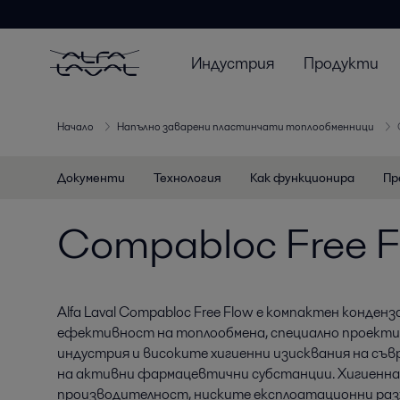
Индустрия
Продукти
Начало
Напълно заварени пластинчати топлообменници
Документи
Технология
Как функционира
Пр
Compabloc Free 
Alfa Laval Compabloc Free Flow е компактен конден
ефективност на топлообмена, специално проект
индустрия и високите хигиенни изисквания на съ
на активни фармацевтични субстанции. Хигиенна
производителност, ниските експлоатационни раз