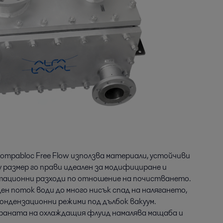
ompabloc Free Flow използва материали, устойчиви
 размер го прави идеален за модифициране и
атационни разходи по отношение на почистването.
н поток води до много нисък спад на налягането,
кондензационни режими под дълбок вакуум.
аната на охлаждащия флуид намалява мащаба и