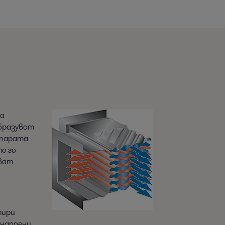
за
образуват
 парата
о го
чват
тири
 напоени