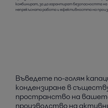
комбинират, за да гарантират безопасността на
непрекъсната работа и ефективността на прои
Въведете по-голям капа
кондензиране в същест
пространство на вашет
производство на активн