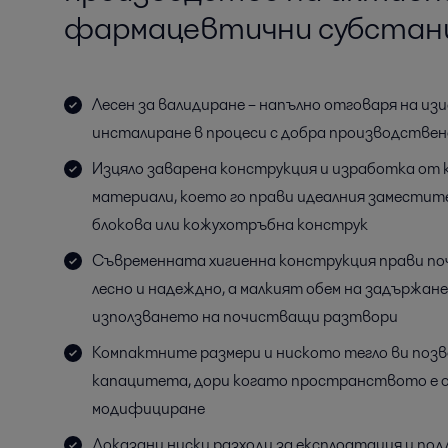
фармацевтични субстан
Лесен за валидиране – напълно отговаря на из
инсталиране в процеси с добра производстве
Изцяло заварена конструкция и изработка от
материали, което го прави идеалния замести
блокова или кожухотръбна конструк
Съвременната хигиенна конструкция прави по
лесно и надеждно, а малкият обем на задържан
използването на почистващи разтвори
Компактните размери и ниското тегло ви позв
капацитета, дори когато пространството е ог
модифициране
Доказани ниски разходи за експлоатация и по