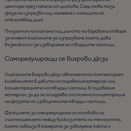
центъра през пакета от дискове. След това тази
фаза се изпразва под налягане с помощта на
отклоняващ диск.
Плъзгачът на клапана под дъното на барабана отваря
за момент клапаните за изпразване, което дава
възможност за изхвърляне на твърдите частици.
Саморегулиращи се вихрови дюзи
Уникалните вихрови дюзи автоматично компенсират
колебанията в дебита на подавания материал или
концентрацията на твърди частици в подавания
материал, за да се осигурява постоянна концентрация
на фазата на изхвърляните твърди частици.
Функцията за саморегулиране се основава на
съотношението между вискозитета на течността,
която навлиза в камерата за завихряне, както и