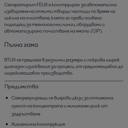
Сепараторът FEUX е конструиран за автоматично
изхвърляне на отмити твърди частици по време на
цикъла на очистване, което го прави особено
подходящ за технологични линии, оборудвани с
автоматизирано почистване на място (CIP).
Пълна гама
BTUX се предлага в различни размери и покрива широк
диапазон изисквания за процеси, от средномащабно до
широкомащабно производство.
Предимства
Саморегулиращи се вихрови дюзи за оптимална
сухост на концентрата и минимален риск от
задръстване
Хигиенична конструкция