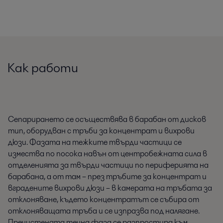
Как работи
Сепарирането се осъществява в барабан от дисков
тип, оборудван с тръби за концентрат и вихрови
дюзи. Фазата на тежките твърди частици се
измества по посока навън от центробежната сила в
отделенията за твърди частици по периферията на
барабана, а от там – през тръбите за концентрат и
вградените вихрови дюзи – в камерата на тръбата за
отклоняване, където концентратът се събира от
отклоняващата тръба и се изпразва под налягане.
Пречистената течна фаза се разпростира към