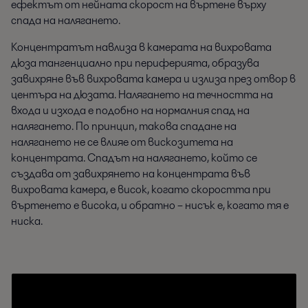
ефектът от нейната скорост на въртене върху
спада на налягането.
Концентратът навлиза в камерата на вихровата
дюза тангенциално при периферията, образува
завихряне във вихровата камера и излиза през отвор в
центъра на дюзата. Налягането на течността на
входа и изхода е подобно на нормалния спад на
налягането. По принцип, такова спадане на
налягането не се влияе от вискозитета на
концентрата. Спадът на налягането, който се
създава от завихрянето на концентрата във
вихровата камера, е висок, когато скоростта при
въртенето е висока, и обратно – нисък е, когато тя е
ниска.