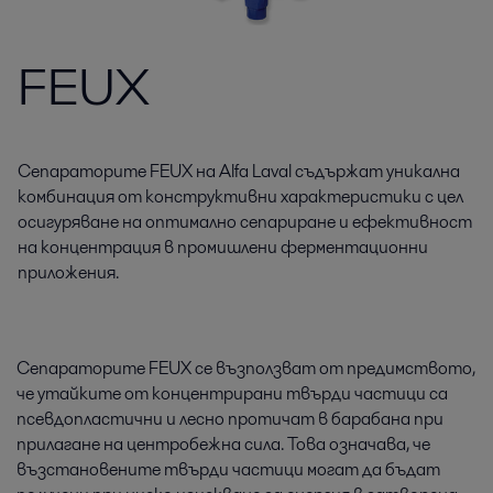
FEUX
Сепараторите FEUX на Alfa Laval съдържат уникална
комбинация от конструктивни характеристики с цел
осигуряване на оптимално сепариране и ефективност
на концентрация в промишлени ферментационни
приложения.
Сепараторите FEUX се възползват от предимството,
че утайките от концентрирани твърди частици са
псевдопластични и лесно протичат в барабана при
прилагане на центробежна сила. Това означава, че
възстановените твърди частици могат да бъдат