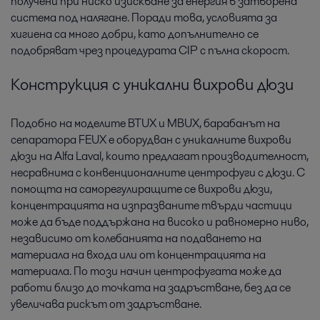
получени при ниско изискване за енергия в затворена
система под налягане. Поради това, условията за
хигиена са много добри, като допълнително се
подобряват чрез процедурата CIP с пълна скорост.
Конструкция с уникални вихрови дюзи
Подобно на моделите BTUX и MBUX, барабанът на
сепаратора FEUX е оборудван с уникалните вихрови
дюзи на Alfa Laval, които предлагат производителност,
несравнима с конвенционалните центрофуги с дюзи. С
помощта на саморегулиращите се вихрови дюзи,
концентрацията на изпразваните твърди частици
може да бъде поддържана на високо и равномерно ниво,
независимо от колебанията на подаването на
материала на входа или от концентрацията на
материала. По този начин центрофугата може да
работи близо до точката на задръстване, без да се
увеличава рискът от задръстване.