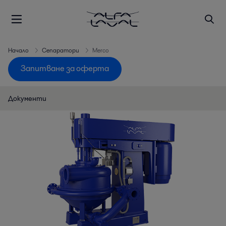
Начало
Сепаратори
Merco
Запитване за оферта
Документи