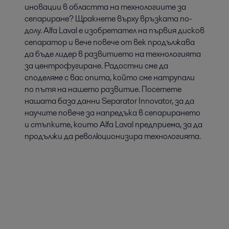
иновации в областта на технологиите за
сепариране? Щракнете върху връзката по-
долу. Alfa Laval е изобретател на първия дисков
сепаратор и вече повече от век продължава
да бъде лидер в развитието на технологията
за центрофугиране. Радостни сме да
споделяме с вас опита, който сме натрупали
по пътя на нашето развитие. Посетете
нашата база данни Separator Innovator, за да
научите повече за напредъка в сепарирането
и стъпките, които Alfa Laval предприема, за да
продължи да революционизира технологията.