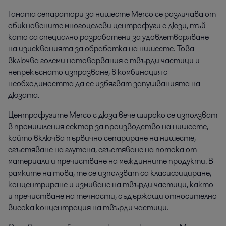
Гамата сепаратори за нишесте Merco се различава от
обикновените многоцелеви центрофуги с дюзи, тъй
като са специално разработени за удовлетворяване
на изискванията за обработка на нишесте. Това
включва големи натоварвания с твърди частици и
непрекъснато изпразване, в комбинация с
необходимостта да се избягват запушванията на
дюзата.
Центрофугите Merco с дюза вече широко се използват
в промишления сектор за производство на нишесте,
който включва първично сепариране на нишесте,
сгъстяване на глутена, сгъстяване на потока от
материали и пречистване на междинните продукти. В
рамките на това, те се използват са класифициране,
концентриране и измиване на твърди частици, както
и пречистване на течности, съдържащи относително
висока концентрация на твърди частици.