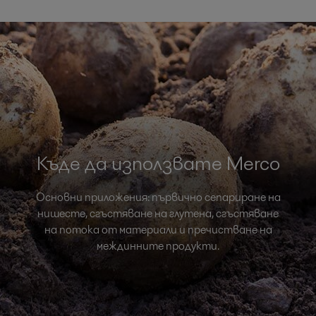
Къде да използвате Merco
Основни приложения: първично сепариране на
нишесте, сгъстяване на глутена, сгъстяване
на потока от материали и пречистване на
междинните продукти.