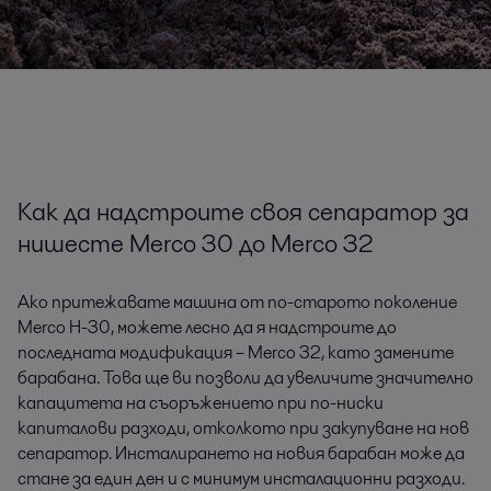
Как да надстроите своя сепаратор за
нишесте Merco 30 до Merco 32
Ако притежавате машина от по-старото поколение
Merco H-30, можете лесно да я надстроите до
последната модификация – Merco 32, като замените
барабана. Това ще ви позволи да увеличите значително
капацитета на съоръжението при по-ниски
капиталови разходи, отколкото при закупуване на нов
сепаратор. Инсталирането на новия барабан може да
стане за един ден и с минимум инсталационни разходи.