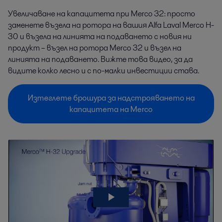
Увеличаване на капацитета при Merco 32: просто
заменете възела на ротора на вашия Alfa Laval Merco H-
30 и възела на линията на подаването с новия ни
продукт – възел на ротора Merco 32 и възел на
линията на подаването. Вижте това видео, за да
видите колко лесно и с по-малки инвестиции става.
Изтеглете брошура за надстрояването на
капацитета на Merco