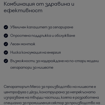
Комбинация от здравина и
ефективност
Увеличен капацитет за сепариране
Опростена поддръжка и обслужване
Лесен монтаж
Ниска консумация на енергия
Възможности за надграждане на по-стари модели
сепаратори за нишесте
Сепараторът Merco за производство на нишесте е
центрофуга с дюзи, конструирана за непрекъснато
изпразване на твърди частици, която е разработена
специално за промишления сектор за производство на