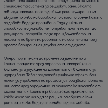
Основната особеност на конструкцията на Merco е
специалната система за рециркулиране, в която
твърди частици могат да бъда рециркулирани към
дюзите по ръба на барабана по същото време, когато
се добавя вода за промиване. Тази уникална
способност означава, че потребителите могат да
регулират настройките за производството на
нишесте по време на работата на системата чрез
просто вариране на изпускането от дюзата.
Операторът може да променя разделянето и
концентрацията чрез опростена настройка на
клапана за изпускане на долния поток в линията за
изпразване. Това предоставя уникално ефективен
начин за управление на процеса за производството на
нишесте чрез определяне на точното количество от
долния поток, което трябва да бъде премахнато,
каква част от него да се рециклира обратно към
ротора и колко вода за промиване да се добави.