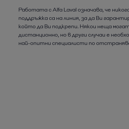
Работата с Alfa Laval означава, че никог
поддръжка са на линия, за да Ви гаранти
който да Ви подкрепи. Някои неща мога
дистанционно, но в други случаи е нео
най-опитни специалисти по отстранява