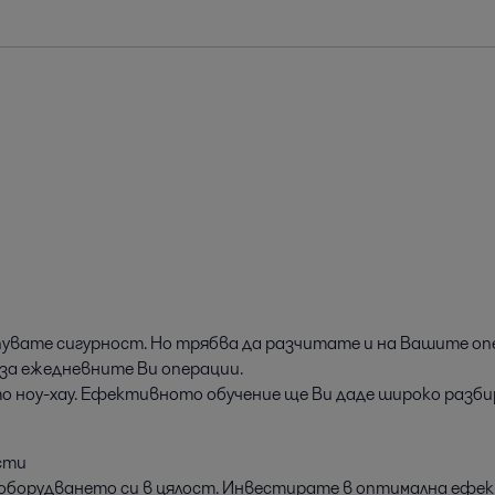
 купувате сигурност. Но трябва да разчитате и на Вашите 
за ежедневните Ви операции.
ото ноу-хау. Ефективното обучение ще Ви даде широко разб
исти
 оборудването си в цялост. Инвестирате в оптимална еф