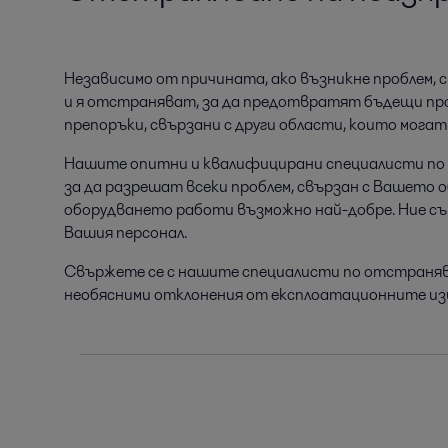
Независимо от причината, ако възникне проблем, с
и я отстраняват, за да предотвратят бъдещи проб
препоръки, свързани с други области, които могат
Нашите опитни и квалифицирани специалисти по о
за да разрешат всеки проблем, свързан с Вашето о
оборудването работи възможно най-добре. Ние съ
Вашия персонал.
Свържете се с нашите специалисти по отстраняв
необясними отклонения от експлоатационните изис