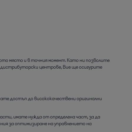
ното място и в точния момент. Като ни позволите
и дистрибуторски центрове, Вие ще осигурите
имате достъп до висококачествени оригинални
асти, имате нужда от определена част, за да
ния за оптимизиране на управлението на