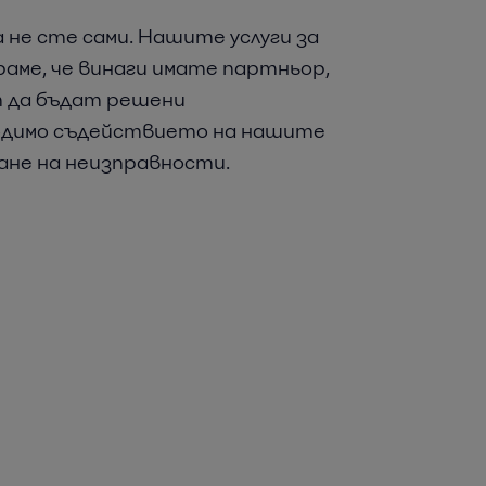
а не сте сами. Нашите услуги за
раме, че винаги имате партньор,
т да бъдат решени
бходимо съдействието на нашите
не на неизправности.