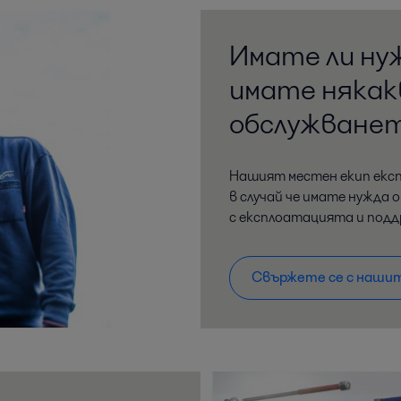
Имате ли ну
имате някакв
обслужване
Нашият местен екип експ
в случай че имате нужда 
с експлоатацията и под
Свържете се с нашит