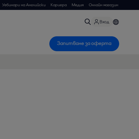
Уебинари на Английски
Кариера
Медия
Онлайн магазин
Вход
Запитване за оферта