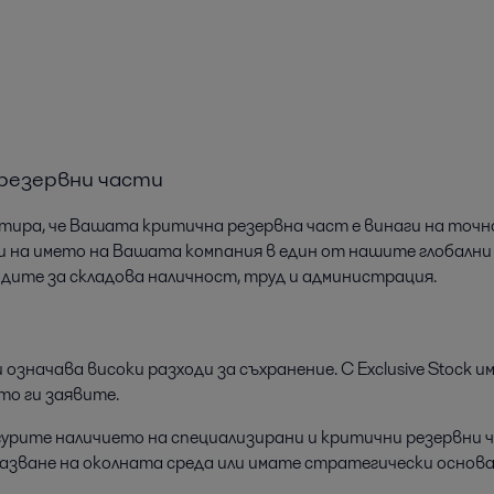
 резервни части
рантира, че Вашата критична резервна част е винаги на точ
ни на името на Вашата компания в един от нашите глобалн
дите за складова наличност, труд и администрация.
значава високи разходи за съхранение. С Exclusive Stock 
то ги заявите.
игурите наличието на специализирани и критични резервни ч
азване на околната среда или имате стратегически основа