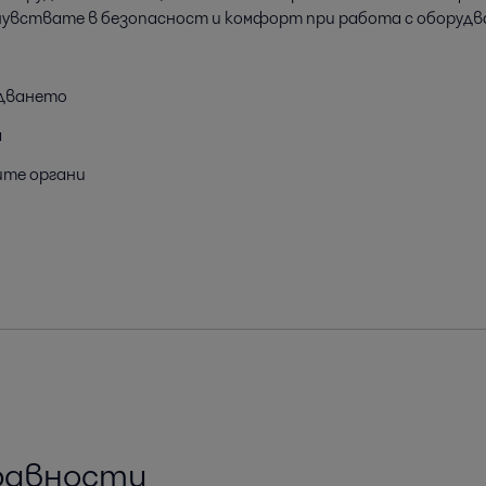
 чувствате в безопасност и комфорт при работа с оборудв
удването
а
ите органи
равности