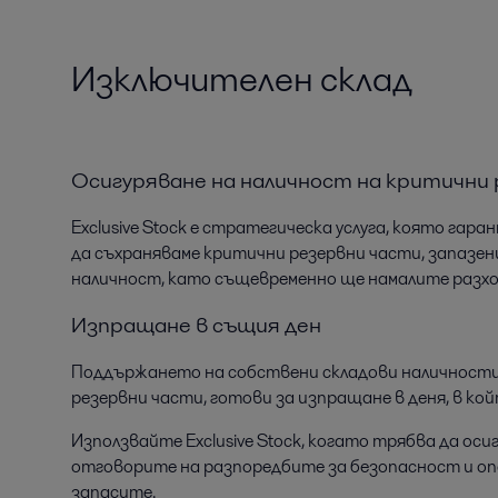
Изключителен склад
Осигуряване на наличност на критични
Exclusive Stock е стратегическа услуга, която га
да съхраняваме критични резервни части, запазе
наличност, като същевременно ще намалите разхо
Изпращане в същия ден
Поддържането на собствени складови наличности о
резервни части, готови за изпращане в деня, в кой
Използвайте Exclusive Stock, когато трябва да ос
отговорите на разпоредбите за безопасност и оп
запасите.