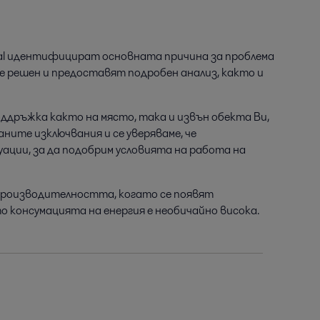
Laval идентифицират основната причина за проблема
е решен и предоставят подробен анализ, както и
дръжка както на място, така и извън обекта Ви,
аните изключвания и се уверяваме, че
ции, за да подобрим условията на работа на
производителността, когато се появят
 консумацията на енергия е необичайно висока.