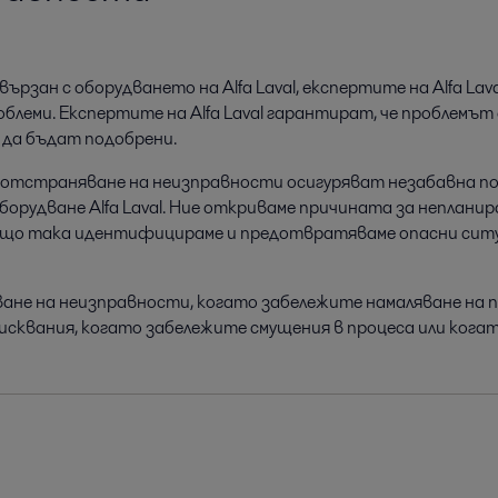
вързан с оборудването на Alfa Laval, експертите на Alfa 
леми. Експертите на Alfa Laval гарантират, че проблемът 
 да бъдат подобрени.
тстраняване на неизправности осигуряват незабавна под
борудване Alfa Laval. Ние откриваме причината за непланир
що така идентифицираме и предотвратяваме опасни ситуа
ане на неизправности, когато забележите намаляване на 
квания, когато забележите смущения в процеса или когато