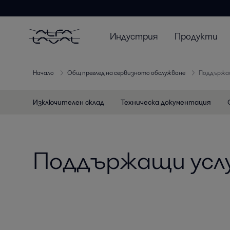
Индустрия
Продукти
Начало
Общ преглед на сервизното обслужване
Поддържащ
Изключителен склад
Техническа документация
Поддържащи усл