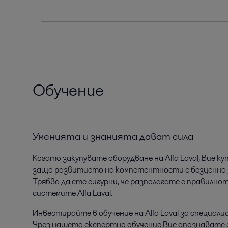
Обучение
Уменията и знанията дават сила
Когато закупувате оборудване на Alfa Laval, Вие
защо развитието на компетентности е безценно 
Трябва да сте сигурни, че разполагате с правилн
системите Alfa Laval.
Инвестирайте в обучение на Alfa Laval за специал
Чрез нашето експертно обучение Вие опознавате