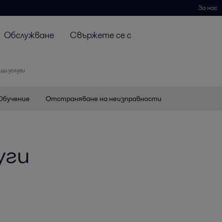
За нас
Обслужване
Свържете се с
и услуги
Обучение
Отстраняване на неизправности
уги