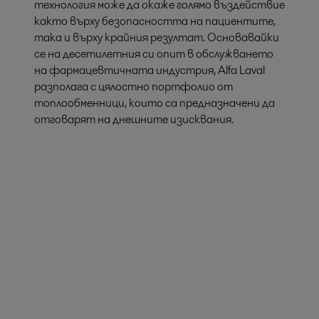
технология може да окаже голямо въздействие
както върху безопасността на пациентите,
Фармацевтични хидрофорни
така и върху крайния резултат. Основавайки
системи
се на десетилетния си опит в обслужването
на фармацевтичната индустрия, Alfa Laval
При фармацевтичните хидрофорни системи е важно да се
разполага с цялостно портфолио от
поддържа качеството на водата в разпределителния
топлообменници, които са предназначени да
контур,така че да се осигури доставка до точките на
употреба според изисквания поток и температура
отговарят на днешните изисквания.