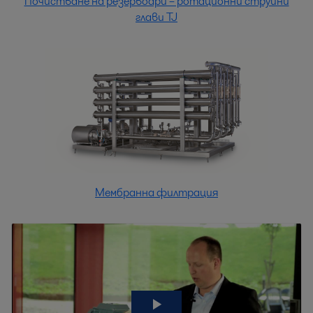
Почистване на резервоари – ротационни струйни
глави TJ
Мембранна филтрация