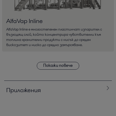
AlfaVap Inline
AlfaVap Inline е многостепенен пластинчат изпарител с
възходящ слой, който концентрира чувствителни към
топлина хранителни продукти с нисък до среден
вискозитет и ниско до средно замърсяване.
Покажи повече
Приложения