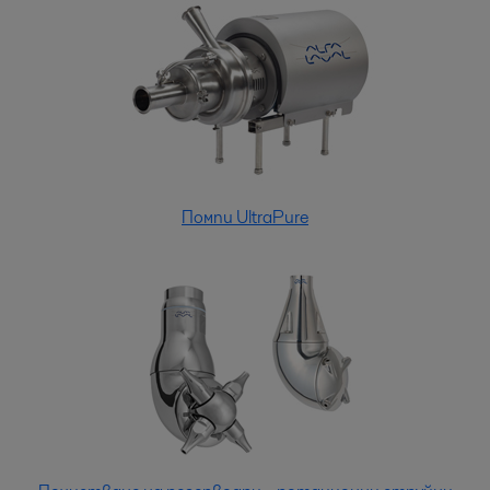
Помпи UltraPure