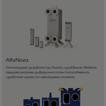
AlfaNova
Оптимизиран за работа при високи изисквания, AlfaNova
предлага уникален дифузионно споен топлообменник,
изработен изцяло от неръждаема стомана.