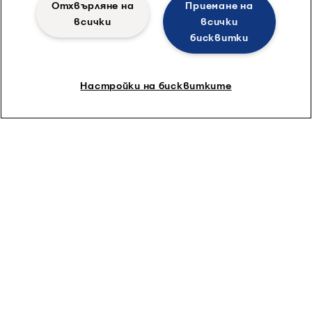
Отхвърляне на
Приемане на
всички
всички
бисквитки
Фармацевтичната академия на Alfa Laval
Настройки на бисквитките
– Смесване в биореактори