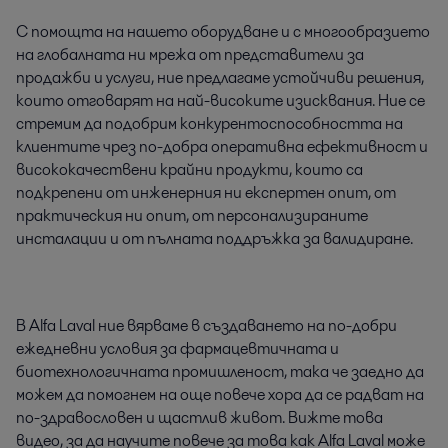
С помощта на нашето оборудване и с многообразието
на глобалната ни мрежа от представители за
продажби и услуги, ние предлагаме устойчиви решения,
които отговарят на най-високите изисквания. Ние се
стремим да подобрим конкурентоспособността на
клиентите чрез по-добра оперативна ефективност и
висококачествени крайни продукти, които са
подкрепени от инженерния ни експертен опит, от
практическия ни опит, от персонализираните
инсталации и от пълната поддръжка за валидиране.
В Alfa Laval ние вярваме в създаването на по-добри
ежедневни условия за фармацевтичната и
биотехнологичната промишленост, така че заедно да
можем да помогнем на още повече хора да се радват на
по-здравословен и щастлив живот. Вижте това
видео, за да научите повече за това как Alfa Laval може