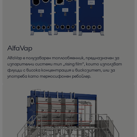
AlfaVap
AlfaVap е полузаварен топлообменник, предназначен за
изпарителни системи тип „rising film“, които използват
флуиди с висока концентрация и вискозитет, или за
употреба като термосифонен ребойлер.