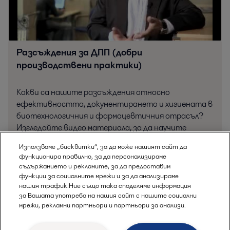
Разсъждения за ДПП (добри
производствени практики)
Какви са нашите разсъждения относно
ефективността, документирането и хигиената в
биотехнологичния и фармацевтичния отрасъл?
Изгледайте видео материала, за да научите
повече.
Използваме „бисквитки“, за да може нашият сайт да
функционира правилно, за да персонализираме
съдържанието и рекламите, за да предоставим
функции за социалните мрежи и за да анализираме
нашия трафик.Ние също така споделяме информация
за Вашата употреба на нашия сайт с нашите социални
мрежи, рекламни партньори и партньори за анализи.