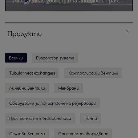
Продукти
Всички
Evaporation systems
Tubular heat exchangers
Контролиращи вентили
Линейни вентили
Мембрани
Оборудване за почистване на резервоари
Пластинчати топлообменици
Помпи
Седлови вентили
Смесително оборудване