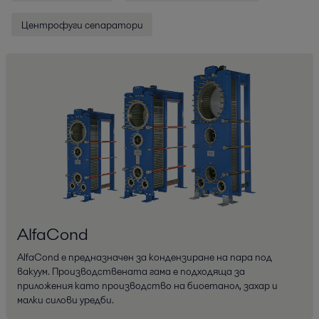
Центрофуги сепаратори
AlfaCond
AlfaCond е предназначен за кондензиране на пара под
вакуум. Производствената гама е подходяща за
приложения като производство на биоетанол, захар и
малки силови уредби.