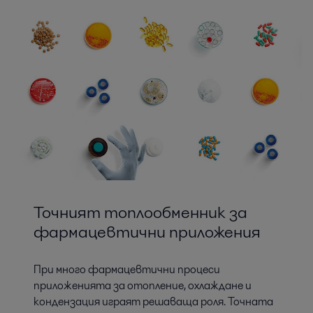
Обработка на окончателния
състав
Осигуряването на надеждни и последователни лекарствени
продукти изисква ефективни процеси по време на
окончателното формулиране.
Точният топлообменник за
фармацевтични приложения
При много фармацевтични процеси
приложенията за отопление, охлаждане и
кондензация играят решаваща роля. Точната