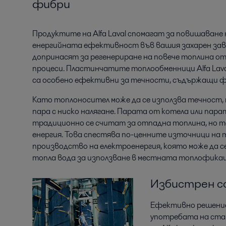
фибри
Продуктите на Alfa Laval спомагат за повишаване 
енергийната ефективност във вашия захарен зав
допринасят за регенериране на повече топлина о
процеси. Пластинчатите топлообменници Alfa Lav
са особено ефективни за течности, съдържащи ф
Като топлоносител може да се използва течност, 
пара с ниско налягане. Парата от котела или пар
традиционно се считат за отпадна топлина, но 
енергия. Това спестява по-ценните източници на 
производство на електроенергия, която може да с
топла вода за използване в местната топлофика
Избистрен с
Ефективно решение 
употребата на ст