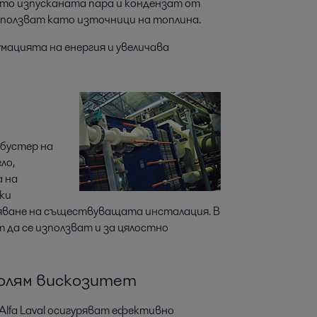
които изпусканата пара и кондензат от
ползват като източници на топлина.
умацията на енергия и увеличава
 бустер на
ло,
 на
ки
ряване на съществуващата инсталация. В
 да се използват и за цялостно
 голям вискозитет
fa Laval осигуряват ефективно