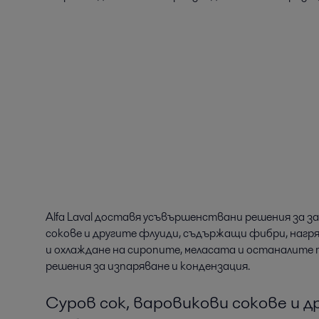
Alfa Laval доставя усъвършенствани решения за за
сокове и другите флуиди, съдържащи фибри, нагря
и охлаждане на сиропите, меласата и останалите 
решения за изпаряване и кондензация.
Суров сок, варовикови сокове и 