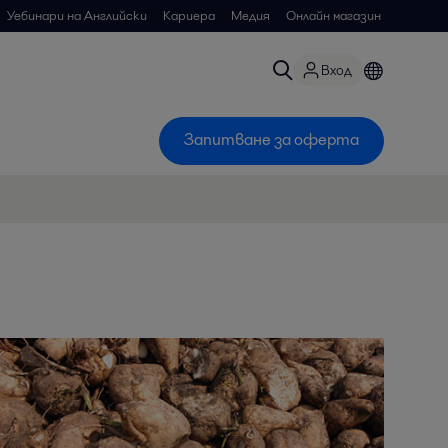
Уебинари на Английски
Кариера
Медия
Онлайн магазин
Вход
Запитване за оферта