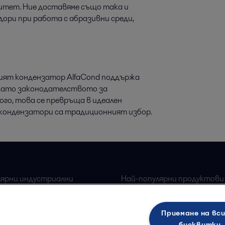
зитет. Ние доставяме също така и
дори при работа с абразивни среди,
ият кондензатор AlfaCond поддържа
 като законодателството за
го, това се превръща в идеален
кондензатори са традиционният избор.
лярни индустриални
Най-популярни продуктови
Alfa Laval плочи топлоо
 оборудване за храна
Приемане на вс
Alfa Laval Сепаратори
ка индустрия
бисквитки