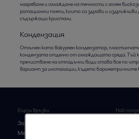
нагряване и охлаждане на течности с голям виско
ротационни помпи, които са здрави и издръжливи 
съдържащи кристали.
Кондензация
Отличен като вакуумен кондензатор, пластинчат
кондензата отделно от охлаждащата среда. Тъй
пречистване на отпадъчни води става все по-стро
вариант за инсталации, където барометричните 
Бързи връзки
Най-попу
страници
За нас
Хигиенно
Медия
Химичес