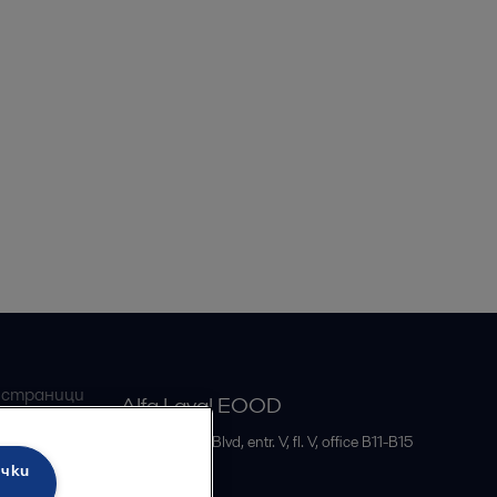
 страници
Alfa Laval EOOD
бменници
51B, Bulgaria Blvd, entr. V, fl. V, office B11-B15
ички
Sofia