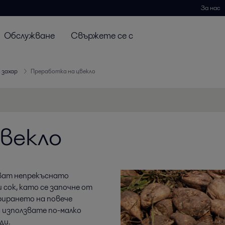
За нас
Обслужване
Свържете се с
 захар
Преработка на цвекло
векло
ват непрекъснато
сок, като се започне от
ерирането на повече
 използвате по-малко
ди.