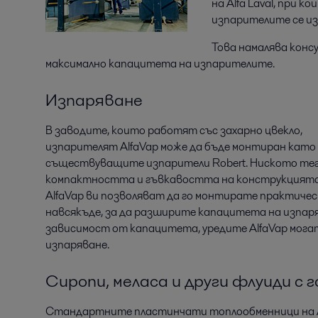
на Alfa Laval, при 
изпарителите се из
Това намалява конс
максимално капацитета на изпарителите.
Изпаряване
В заводите, които работят със захарно цвекло,
изпарителят AlfaVap може да бъде монтиран като
съществуващите изпарители Robert. Ниското тег
компактността и гъвкавостта на конструкцията
AlfaVap ви позволяват да го монтирате практичес
навсякъде, за да разширите капацитета на изпа
зависимост от капацитета, уредите AlfaVap могат
изпаряване.
Сиропи, меласа и други флуиди с
Стандартните пластинчати топлообменници на Al