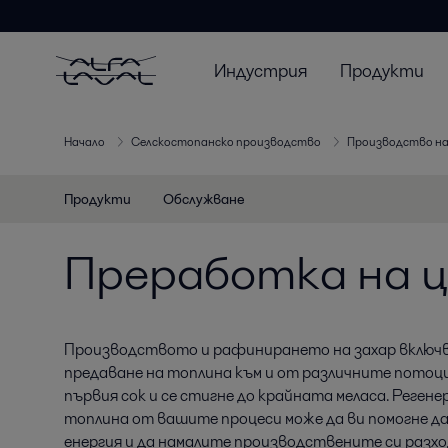
Индустрия
Продукти
Начало
Селскостопанско производство
Производство на
Продукти
Обслужване
Преработка на ц
Производството и рафинирането на захар включ
предаване на топлина към и от различните потоци 
първия сок и се стигне до крайната меласа. Реген
топлина от вашите процеси може да ви помогне да
енергия и да намалите производствените си разхо