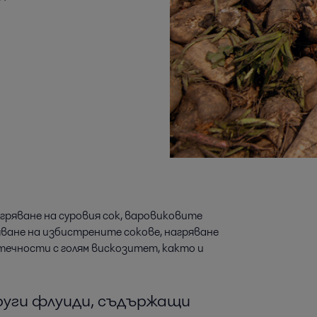
гряване на суровия сок, варовиковите
ване на избистрените сокове, нагряване
течности с голям вискозитет, както и
други флуиди, съдържащи