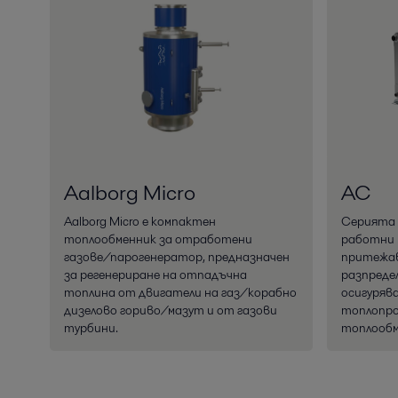
Aalborg Micro
AC
Aalborg Micro е компактен
Серията A
топлообменник за отработени
работни 
газове/парогенератор, предназначен
притежа
за регенериране на отпадъчна
разпреде
топлина от двигатели на газ/корабно
осигуряв
дизелово гориво/мазут и от газови
топлопро
турбини.
топлообм