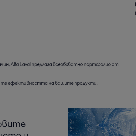
ин, Alfa Laval предлага всеобхватно портфолио от
ирите ефективността на вашите продукти.
новите
ието и