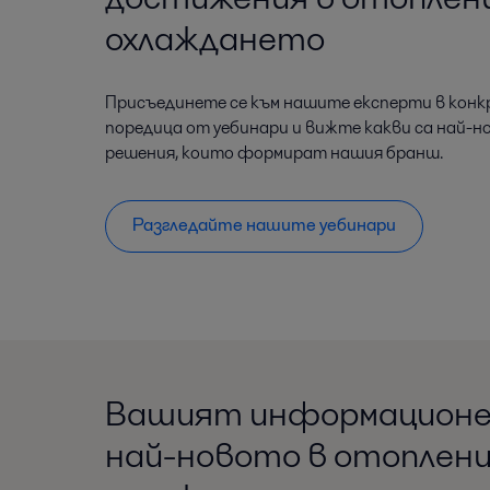
охлаждането
Присъединете се към нашите експерти в конк
поредица от уебинари и вижте какви са най-н
решения, които формират нашия бранш.
Разгледайте нашите уебинари
Вашият информационе
най-новото в отоплен