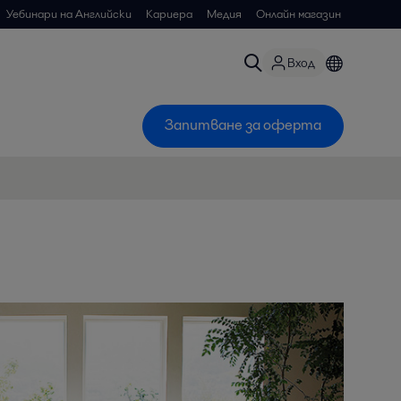
Уебинари на Английски
Кариера
Медия
Онлайн магазин
Вход
Запитване за оферта