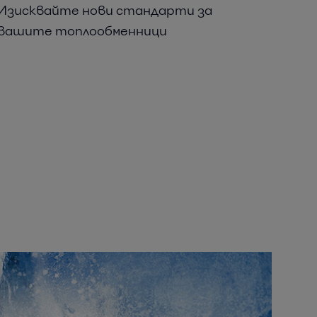
Изисквайте нови стандарти за
вашите топлообменници