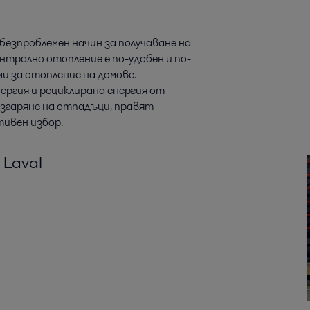
езпроблемен начин за получаване на
нтрално отопление е по-удобен и по-
и за отопление на домове.
ергия и рециклирана енергия от
изгаряне на отпадъци, правят
тивен избор.
 Laval