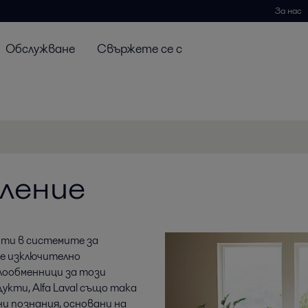
За нас
Обслужване
Свържете се с
ление
нти в системите за
 е изключително
лообменници за този
кти, Alfa Laval също така
и познания, основани на