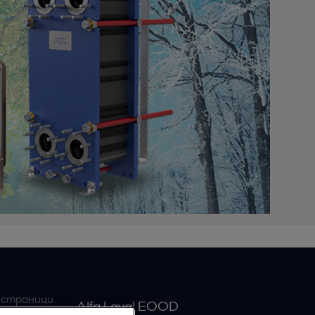
 страници
Alfa Laval EOOD