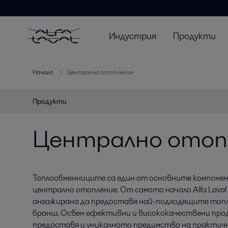
Индустрия
Продукти
Начало
Централно отопление
Продукти
Централно отоп
Топлообменниците са един от основните компоне
централно отопление. От самото начало Alfa Laval
ангажирана да предоставя най-подходящите топ
бранш. Освен ефективни и висококачествени проду
предоставя и уникалното предимство на практичн