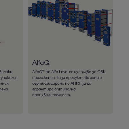
AlfaQ
високи
AlfaQ™ на Alfa Laval се използва за ОВК
 уникален
приложения. Тази продуктова гама е
нник,
сертифицирана по AHRI, за да
аема
гарантира оптимална
производителност.