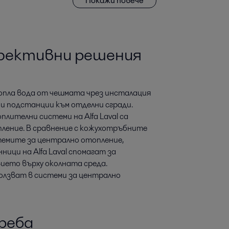
Покажи повече
ефективни решения
опла вода от чешмата чрез инсталация
и подстанции към отделни сгради.
ителни системи на Alfa Laval са
ление. В сравнение с кожухотръбните
темите за централно отопление,
ци на Alfa Laval спомагат за
ието върху околната среда.
ползват в системи за централно
треба