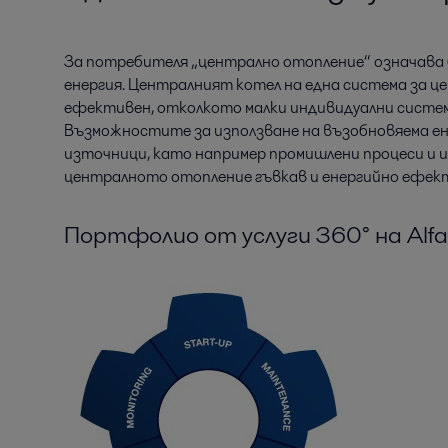
За потребителя „централно отопление“ означава б
енергия. Централният котел на една система за це
ефективен, отколкото малки индивидуални систем
Възможностите за използване на възобновяема ен
източници, като например промишлени процеси и 
централното отопление гъвкав и енергийно ефек
Портфолио от услуги 360° на Alfa