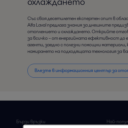
охлаждането
Със своя десетилетен експертен опит в обла
Alfa Laval предлага знания за днешните преди
отоплението и охлаждането. Открийте отгов
за всичко – от енергийната ефективност до 
агенти, заедно с полезни помощни материали,
намирането на подходящата технология за в
Влезте в информационния център за отоп
Бързи връзки
Най-попу
страници