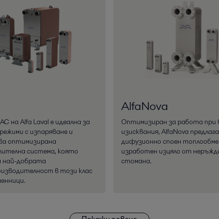
AlfaNova
C на Alfa Laval е идеална за
Оптимизиран за работа при 
режими с изпаряване и
изисквания, AlfaNova предлага
ва оптимизирана
дифузионно споен топлообме
лителна система, която
изработен изцяло от неръжд
а най-добрата
стомана.
изводителност в този клас
енници.