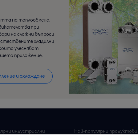
стта на топлообмена,
звикателства при
ори на сложни въпроси
естествените хладилни
 които улесняват
ашето приложение.
ление и охлаждане
лярни индустриални
Най-популярни продуктови