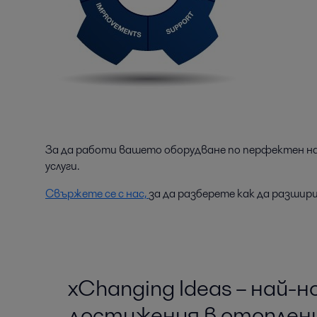
За да работи вашето оборудване по перфектен нач
услуги.
Свържете се с нас,
за да разберете как да разш
xChanging Ideas – най-
достижения в отоплен