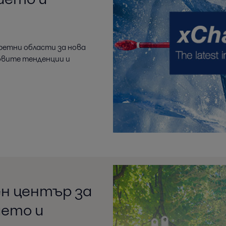
ретни области за нова
овите тенденции и
н център за
ието и