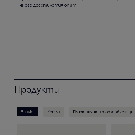
много десетилетия опит.
Продукти
Всички
Котли
Пластинчати топлообменици