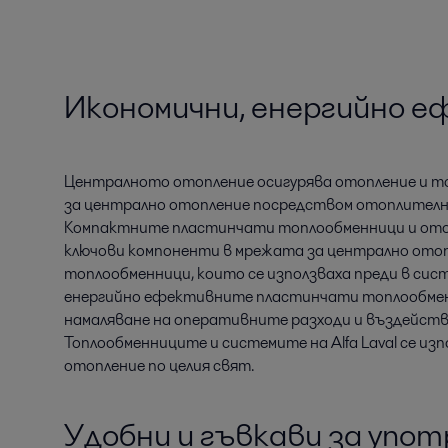
Икономични, енергийно 
Централното отопление осигурява отопление и т
за централно отопление посредством отоплителн
Компактните пластинчати топлообменници и отопл
ключови компоненти в мрежата за централно отоп
топлообменници, които се използваха преди в сис
енергийно ефективните пластинчати топлообменни
намаляване на оперативните разходи и въздейств
Топлообменниците и системите на Alfa Laval се из
отопление по целия свят.
Удобни и гъвкави за упо