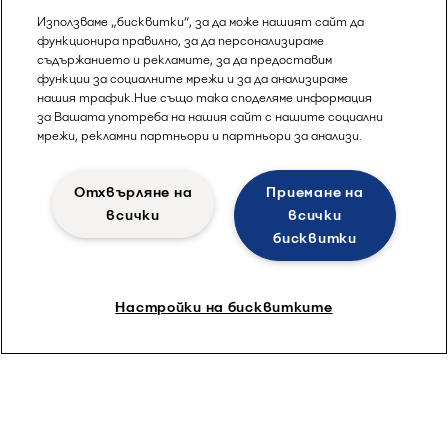
отоплението и охлаждането
Използваме „бисквитки“, за да може нашият сайт да
функционира правилно, за да персонализираме
съдържанието и рекламите, за да предоставим
Със своя десетилетен експертен опит в
функции за социалните мрежи и за да анализираме
областта на топлообмена, Alfa Laval предлага
нашия трафик.Ние също така споделяме информация
знания за днешните предизвикателства при
за Вашата употреба на нашия сайт с нашите социални
отоплението и охлаждането. Открийте
мрежи, рекламни партньори и партньори за анализи.
отговори на сложни въпроси за всичко – от
енергийната ефективност до естествените
Отхвърляне на
Приемане на
хладилни агенти, заедно с полезни помощни
всички
всички
материали, които улесняват намирането на
бисквитки
подходящата технология за вашето
приложение.
Настройки на бисквитките