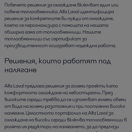
Повечето решения за охлаждане включват един или
повече топлообменника. Alfa Laval идентифицира
решение за конкретните ви нужди от охлаждане,
което се персонализира с помощта на нашата
обширна гама от топлообменници. Нашите
топлообменници със сертификат за
производителност осигуряват надеждна работа.
Решения, които работят под
налягане
Alfa Laval предлага решения за големи проекти като
комфортното охлаждане на небостъргачи. През
високите сгради трябва да се изпомпват големи обеми
от вода на големи разстояния и при постоянно високо
налягане. Цялостното портфолио на Alfa Laval за
охлаждане на високи сгради включва топлообменници в
ролята им редуктори на налягането, за да предпази