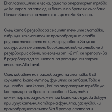
Експлоатацията е лесна, защото операторът трябва
да контролира само един вентил по време на смесване.
Почистването на място е също толкова лесно.
След като в резервоара се сипят течните съставки,
хибридният смесител на прахообразни съставки
разнася течността по целия резервоар. За да се
осигури допълнително високоефективно смесване в
резервоари с обеми, по-големи от 1-2 m³, се препоръчва
в резервоара да се инсталира ротационен струен
смесител Alfa Laval.
След добавяне на прахообразната съставка във
фунията, клапанът под фунията се отваря. Това е
единственият клапан, който операторът трябва да
контролира по време на смесване. След това
инжекторът, разположен под клапана, създава вакуум
при изпускателния отвор на фунията, засмуквайки
прахообразната съставка в ротор-статора и