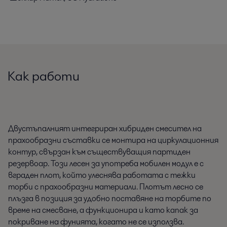
Как работи
Двустъпалният интегриран хибриден смесител на
прахообразни съставки се монтира на циркулационния
контур, свързан към съществуващия партиден
резервоар. Този лесен за употреба мобилен модул е с
вграден плот, който улеснява работата с тежки
торби с прахообразни материали. Плотът лесно се
плъзга в позиция за удобно поставяне на торбите по
време на смесване, а функционира и като капак за
покриване на фунията, когато не се използва.