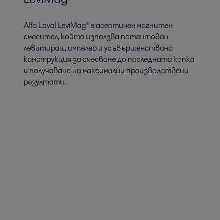
Alfa Laval LeviMag® е асептичен магнитен
смесител, който използва патентован
левитиращ импелер и усъвършенствана
конструкция за смесване до последната капка
и получаване на максимални производствени
резултати.