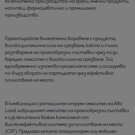
включително производство на храни, млечни продукти,
напитки, фармацевтично и промишлено
производство.
Гарантирайте внимателно боравене с продукта,
висока динамична сила на срязване, както и пълно
разтваряне на прахообразни съставки чрез този
вграден смесител с висока сила на срязване. Той
едновременно изпомпва процесната смес и осигурява
по-бърз оборот на партидата чрез ефективно
почистване на място.
В комбинация с ротационен струен смесител на Alfa
Laval, хибридният смесител на прахообразни съставки
е изключително важен компонент от
високоефективна система за почистване на място
(CIP). Предлага се като стационарен или мобилен