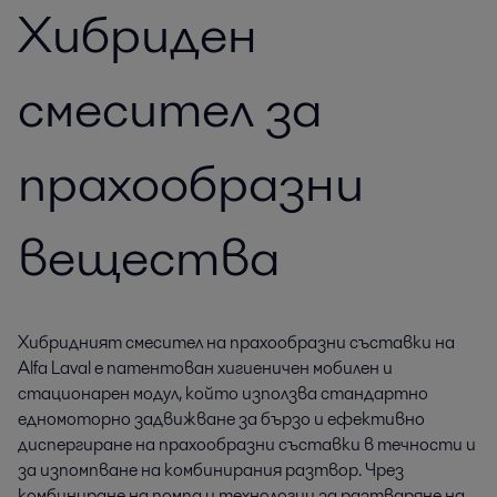
Хибриден
смесител за
прахообразни
вещества
Хибридният смесител на прахообразни съставки на
Alfa Laval е патентован хигиеничен мобилен и
стационарен модул, който използва стандартно
едномоторно задвижване за бързо и ефективно
диспергиране на прахообразни съставки в течности и
за изпомпване на комбинирания разтвор. Чрез
комбиниране на помпа и технологии за разтваряне на