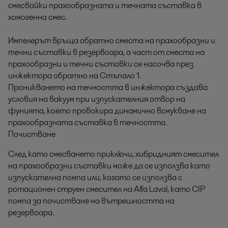
смесвайки прахообразната и течната съставка в
хомогенна смес.
Импелерът връща обратно сместа на прахообразни и
течни съставки в резервоара, а част от сместа на
прахообразни и течни съставки се насочва през
инжектора обратно на Стъпало 1.
Проникването на течността в инжектора създава
условия на вакуум при изпускателния отвор на
фунията, което провокира динамично всмукване на
прахообразната съставка в течността.
Почистване
След като смесването приключи, хибридният смесител
на прахообразни съставки може да се използва като
изпускателна помпа или, когато се използва с
ротационен струен смесител на Alfa Laval, като CIP
помпа за почистване на вътрешността на
резервоара.