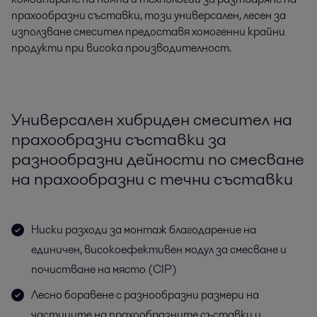
прахообразни съставки, този универсален, лесен за
използване смесител предоставя хомогенни крайни
продукти при висока производителност.
Универсален хибриден смесител на
прахообразни съставки за
разнообразни дейности по смесване
на прахообразни с течни съставки
Ниски разходи за монтаж благодарение на
единичен, високоефективен модул за смесване и
почистване на място (CIP)
Лесно боравене с разнообразни размери на
частиците на прахообразните съставки и