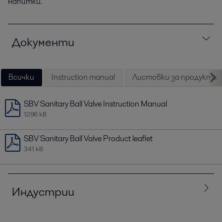
напитки.
Документи
Всички
Instruction manual
Листовки за продукти
SBV Sanitary Ball Valve Instruction Manual
1296 kB
SBV Sanitary Ball Valve Product leaflet
341 kB
Индустрии