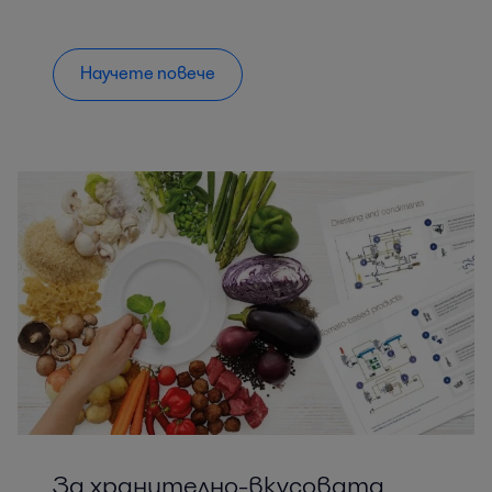
Научете повече
За хранително-вкусовата