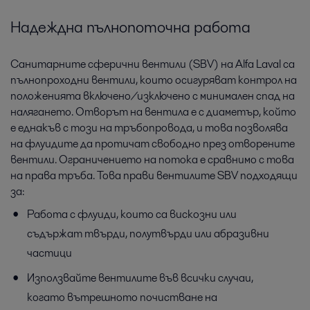
Всички
Храни и напитки
Надеждна пълнопоточна работа
Санитарните сферични вентили (SBV) на Alfa Laval са
пълнопроходни вентили, които осигуряват контрол на
положенията включено/изключено с минимален спад на
налягането. Отворът на вентила е с диаметър, който
е еднакъв с този на тръбопровода, и това позволява
на флуидите да протичат свободно през отворените
вентили. Ограничението на потока е сравнимо с това
на права тръба. Това прави вентилите SBV подходящи
Пивоварно производство
за:
Желаете да намалите потреблението на енергия и вода, както
Работа с флуиди, които са вискозни или
и да повишите хигиенните нива и качеството на продукта?
съдържат твърди, полутвърди или абразивни
Оборудването за напитки Alfa Laval и решенията за
преработка могат да ви помогнат.
частици
Използвайте вентилите във всички случаи,
когато вътрешното почистване на