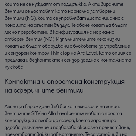
които не се нуждаят от поддръжка. Активираните
вентили се доставят като нормално затворени
вентили (NC), които се управляват дистанционно с
Производство на млечни продукти
помощта на сгъстен въздух. Те обаче могат да бъдат
Alfa Laval е експерт в приложенията в
лесно преработени в конфигурация на нормално
млекопреработвателната промишленост, както и
отворен вентил (NO). Изпълнителните механизми
тенденциите и развитието, засягащи промишлеността.
могат да бъдат оборудвани с блоковете за управление
и сензорен контрол ThinkTop на Alfa Laval. Като опция се
предлага и безконтактен сензор заедно с монтажната
му скоба.
Компактна и опростена конструкция
на сферичните вентили
Лесни за вграждане във всяка технологична линия,
вентилите SBV на Alfa Laval се отличават с проста
конструкция с плаваща сфера, което гарантира
здраво уплътнение и позволява аксиално преместване,
предотвратявайки завъртането. Те са устойчиви на