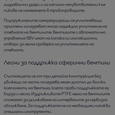
хидравлични удари и са напълно нечувствителни към
пикове на налягането в тръбопроводите.
Подпружинените саморегулиращи се уплътняващи
пръстени осигуряват много надеждно уплътнение на
стеблата на вентилите. Вентилите с автоматично
управление SBV имат на капака си инспекционни
отвори за лесна проверка на уплътнението на
стеблото.
Лесни за поддръжка сферични вентили
Състоящата се от три детайла конструкция без
движещи се части осигурява лесен достъп до всички
компоненти на вентила, което прави поддръжката му
бърза и лесна. Издръжливите PTFE легла на вентилите
спомагат за удължаване на интервалите за сервизно
обслужване. За поддръжката не са необходими никакви
специални инструменти.