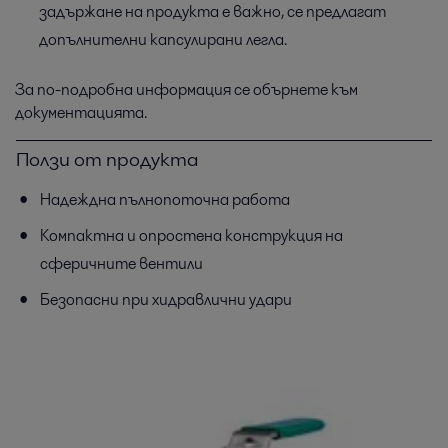
задържане на продукта е важно, се предлагат
допълнителни капсулирани легла.
За по-подробна информация се обърнете към
документацията.
Ползи от продукта
Надеждна пълнопоточна работа
Компактна и опростена конструкция на
сферичните вентили
Безопасни при хидравлични удари