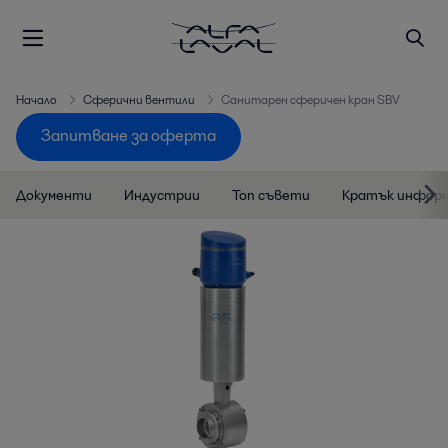
Начало
Сферични вентили
Санитарен сферичен кран SBV
Запитване за оферта
Документи
Индустрии
Топ съвети
Кратък информ