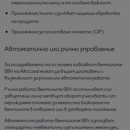
технологичните линии е от особена важност
Приложения, които изискват щадяща обработка
на продукта
Приложения за почистване на място (CIP)
Преработка на хранителни
Автоматично или ръчно управление
продукти
Хранителните продукти трябва да отговарят на
За осигуряването на по-голяма гъвкавост вентилите
очакванията на потребителите. Технологиите за преработка
SBV на Alfa Laval могат да бъдат доставяни с
на Alfa Laval ви помагат да изпълните желанията на вашите
възможност за ръчна или автоматична работа.
клиенти – с правилния вкус и текстура.
Ръчна работа: Вентилите SBV се отличават със
завъртащи се на четвърт оборот ръкохватки от
неръждаема стомана за механично блокиране на
вентилите в отворено или в затворено положение.
Автоматична работа: Вентилите SBV използват
стандартни пневматични изпълнителни механизми,