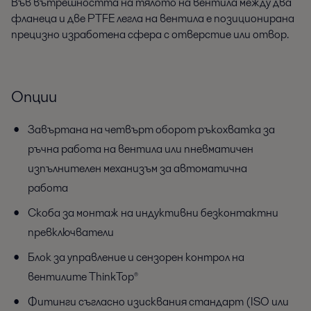
Във вътрешността на тялото на вентила между два
фланеца и две PTFE легла на вентила е позиционирана
прецизно изработена сфера с отверстие или отвор.
Опции
Завъртана на четвърт оборот ръкохватка за
ръчна работа на вентила или пневматичен
изпълнителен механизъм за автоматична
работа
Скоба за монтаж на индуктивни безконтактни
превключватели
Блок за управление и сензорен контрол на
вентилите ThinkTop®
Фитинги съгласно изисквания стандарт (ISO или