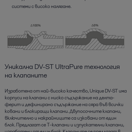
системи с високо налягане.
Уникална DV-ST UltraPure технология
на клапаните
Изработена от най-високо качество, Unique DV-ST има
корпуси на клапани с ниско съдържание на делта-
ферит и дефинирано съдържание на сяра във всички
ковани и блокиращи клапани. Двупосочните клапани,
включително и накрайниците са изковани от един
блок. Предлагат се Т–клапани и изпускателни клапани,
изработени от един блок. Клапаните се предлагат в