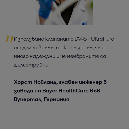
Използваме клапаните DV-ST UltraPure
от дълго време, така че знаем, че са
много надеждни и че мембраните са
дълготрайни.
Хорст Нойланд, главен инженер в
завода на Bayer HealthCare във
Вупертал, Германия