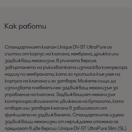
Как работи
Стандартният клапан Unique DV-ST UltraPure се
състои от корпус на клапана, мембрана, дръжка или
задвижващ механизъм. В ръчната версия,
завъртането на ръкохватката изтласква компресора
надолу по мембраната, като го притиска към улея на
корпуса на клапана и го затваря. Можете също да
използвате пневматичен задвижващ механизъм за
управление на клапана. Задвижващият механизъм
контролира аксиалното движение на буталото, като
отваря или затваря клапана в зависимост от
функцията на задвижването. Стандартните изцяло
задвижващи механизми от неръждаема стомана се
предлагат в две версии: Unique DV-ST UltraPure Slim (SL)