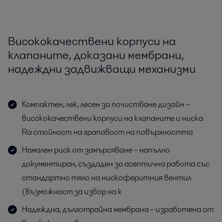
Висококачествени корпуси на
клапаните, доказани мембрани,
надеждни задвижващи механизми
Компактен, лек, лесен за почистване дизайн –
висококачествени корпуси на клапаните и ниска
Ra стойност на грапавост на повърхността
Намален риск от замърсяване – напълно
документиран, създаден за асептична работа със
стандартно тяло на нискоферитния вентил
(възможност за избор на к
Надеждна, дълготрайна мембрана – изработена от