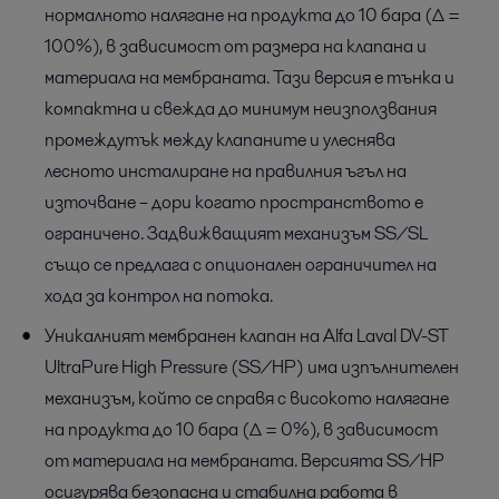
нормалното налягане на продукта до 10 бара (∆ =
100%), в зависимост от размера на клапана и
материала на мембраната. Тази версия е тънка и
компактна и свежда до минимум неизползвания
промеждутък между клапаните и улеснява
лесното инсталиране на правилния ъгъл на
източване – дори когато пространството е
ограничено. Задвижващият механизъм SS/SL
също се предлага с опционален ограничител на
хода за контрол на потока.
Уникалният мембранен клапан на Alfa Laval DV-ST
UltraPure High Pressure (SS/HP) има изпълнителен
механизъм, който се справя с високото налягане
на продукта до 10 бара (∆ = 0%), в зависимост
от материала на мембраната. Версията SS/HP
осигурява безопасна и стабилна работа в