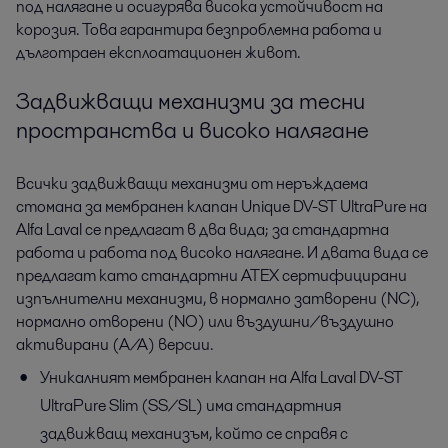
под налягане и осигурява висока устойчивост на
корозия. Това гарантира безпроблемна работа и
дълготраен експлоатационен живот.
Задвижващи механизми за тесни
пространства и високо налягане
Всички задвижващи механизми от неръждаема
стомана за мембранен клапан Unique DV-ST UltraPure на
Alfa Laval се предлагат в два вида; за стандартна
работа и работа под високо налягане. И двата вида се
предлагат като стандартни ATEX сертифицирани
изпълнителни механизми, в нормално затворени (NC),
нормално отворени (NO) или въздушни/въздушно
активирани (A/A) версии.
Уникалният мембранен клапан на Alfa Laval DV-ST
UltraPure Slim (SS/SL) има стандартния
задвижващ механизъм, който се справя с