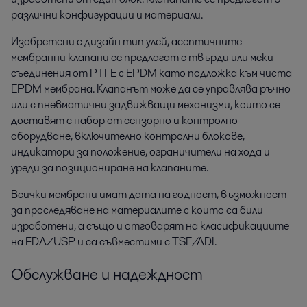
различни конфигурации и материали.
Изобретени с дизайн тип улей, асептичните
мембранни клапани се предлагат с твърди или меки
съединения от PTFE с EPDM като подложка към чиста
EPDM мембрана. Клапанът може да се управлява ръчно
или с пневматични задвижващи механизми, които се
доставят с набор от сензорно и контролно
оборудване, включително контролни блокове,
индикатори за положение, ограничители на хода и
уреди за позициониране на клапаните.
Всички мембрани имат дата на годност, възможност
за проследяване на материалите с които са били
изработени, а също и отговарят на класификациите
на FDA/USP и са съвместими с TSE/ADI.
Обслужване и надеждност