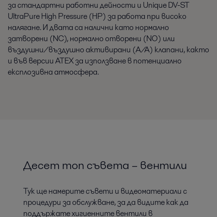
за стандартни работни дейности и Unique DV-ST
UltraPure High Pressure (HP) за работа при високо
налягане. И двата са налични като нормално
затворени (NC), нормално отворени (NO) или
въздушни/въздушно активирани (A/A) клапани, както
и във версии ATEX за използване в потенциално
експлозивна атмосфера.
Десет топ съвета – вентили
Тук ще намерите съвети и видеоматериали с
процедури за обслужване, за да видите как да
поддържате хигиенните вентили в