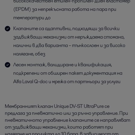
висококачествен етилен-пропилен-диен еластомер
(EPDM) за непрекъсната работа на пара при
температури до
Клапаните са адаптивни, подходящи за всички
задвижващи механизми от неръждаема стомана,
налични в два варианта – тънкoслоен и за високо
налягане, обез
Лесен монтаж, валидиране и квалификация,
подкрепени от обширен пакет документация на
Alfa Laval Q-doc и мрежа от партньори за услуги
Мембранният клапан Unique DV-ST UltraPure се
предлага за пневматично или за ръчно управление. При
пневматичното управление клапаните се направляват
от задвижващи механизми, които работят при
налягане на продукта до 10 бара, в зависимост от