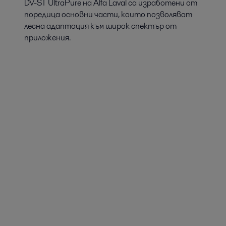
DV-ST UltraPure на Alfa Laval са изработени от
поредица основни части, които позволяват
лесна адаптация към широк спектър от
приложения.