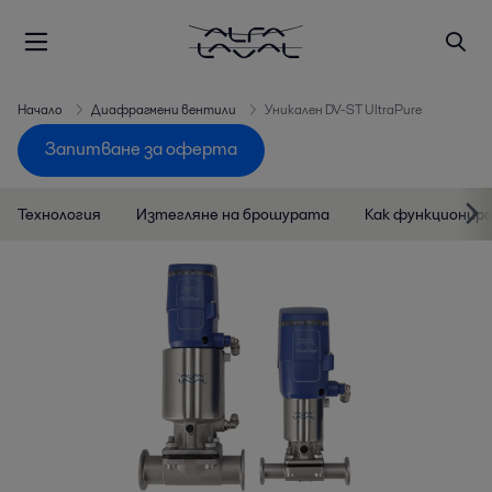
Начало
Диафрагмени вентили
Уникален DV-ST UltraPure
Запитване за оферта
Технология
Изтегляне на брошурата
Как функционир