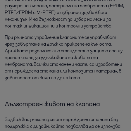
размера на клапана, материала на мембраната (EPDM,
PTFE/EPDM и M-PTFE) и избрания задвижващ
механизъм. Има възможност за избор на лесни за
монтаж индикационни и контролни устройства.
При ръчното управление клапаните се управляват
чрез завъртане на дръжка прикрепена към оста.
Дръжката разполага със стандартна защита срещу
пренатягане, за удължаване на живота на
мембраната. Всички стоманени части са изработени
от неръждаема стомана или композитен материал, в
зависимост от вида на дръжката.
Дълготраен живот на клапана
Задвижващ механизъм от неръждаема стомана без
поддръжка с дизайн, който позволява да се използва