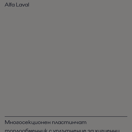
Alfa Laval
Многосекционен пластинчат
топлообменник с уплътнение за хигиенни