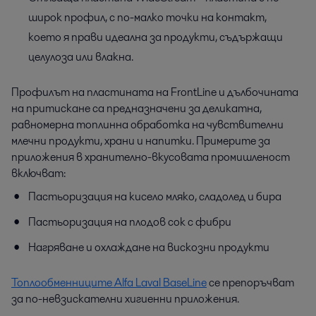
широк профил, с по-малко точки на контакт,
което я прави идеална за продукти, съдържащи
целулоза или влакна.
Профилът на пластината на FrontLine и дълбочината
на притискане са предназначени за деликатна,
равномерна топлинна обработка на чувствителни
млечни продукти, храни и напитки. Примерите за
приложения в хранително-вкусовата промишленост
включват:
Пастьоризация на кисело мляко, сладолед и бира
Пастьоризация на плодов сок с фибри
Нагряване и охлаждане на вискозни продукти
Топлообменниците Alfa Laval BaseLine
се препоръчват
за по-невзискателни хигиенни приложения.