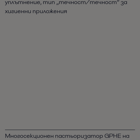
уплътнение, тип „течност/течност“ за
хигиенни приложения
Многосекционен пастьоризатор GPHE на