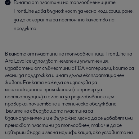
Гамата от пластини на топлообменниците
FrontLine дава възможност за лесно модифициране,
за да се гарантира постоянно качество на
продукта
В гамата от пластини на топлообменници FrontLine на
Alfa Laval се използват нелепени уплътнения,
изработени от съвместими с FDA материали, които са
лесни за поддръжка и имат дълъг експлоатационен
живот. Рамката може да се използва за
многосекционни приложения (например за
пастьоризация) и е лесна за разглобяване с цел
проверка, почистване и техническо обслужване.
Ъглите на свързващата пластина са
взаимозаменяеми и е възможно лесно да се добавят или
премахват пластини за топлообмен, така че да се
извърши бърза и лесна модификация, ако условията на