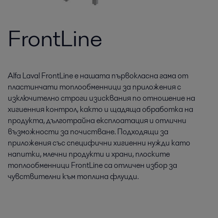
FrontLine
Alfa Laval FrontLine е нашата първокласна гама от
пластинчати топлообменници за приложения с
изключително строги изисквания по отношение на
хигиенния контрол, както и щадяща обработка на
продукта, дълготрайна експлоатация и отлични
възможности за почистване. Подходящи за
приложения със специфични хигиенни нужди като
напитки, млечни продукти и храни, плоските
топлообменници FrontLine са отличен избор за
чувствителни към топлина флуиди.