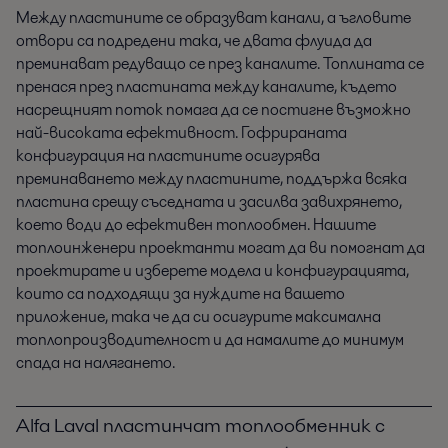
Между пластините се образуват канали, а ъгловите
отвори са подредени така, че двата флуида да
преминават редуващо се през каналите. Топлината се
пренася през пластината между каналите, където
насрещният поток помага да се постигне възможно
най-високата ефективност. Гофрираната
конфигурация на пластините осигурява
преминаването между пластините, поддържа всяка
пластина срещу съседната и засилва завихрянето,
което води до ефективен топлообмен. Нашите
топлоинженери проектанти могат да ви помогнат да
проектирате и изберете модела и конфигурацията,
които са подходящи за нуждите на вашето
приложение, така че да си осигурите максимална
топлопроизводителност и да намалите до минимум
спада на налягането.
Alfa Laval пластинчат топлообменник с