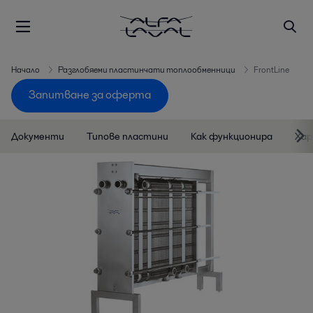
Начало
Разглобяеми пластинчати топлообменници
FrontLine
Запитване за оферта
Документи
Типове пластини
Как функционира
Хар