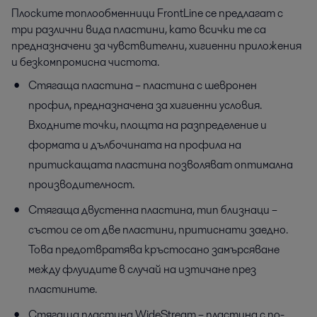
Плоските топлообменници FrontLine се предлагат с
три различни вида пластини, като всички те са
предназначени за чувствителни, хигиенни приложения
и безкомпромисна чистота.
Стягаща пластина – пластина с шевронен
профил, предназначена за хигиенни условия.
Входните точки, площта на разпределение и
формата и дълбочината на профила на
притискащата пластина позволяват оптимална
производителност.
Стягаща двустенна пластина, тип близнаци –
състои се от две пластини, притиснати заедно.
Това предотвратява кръстосано замърсяване
между флуидите в случай на изтичане през
пластините.
Стягаща пластина WideStream – пластина с по-