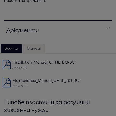
процеса се променят.
Документи
Всички
Manual
Installation_Manual_GPHE_BG-BG
36612 kB
Maintenance_Manual_GPHE_BG-BG
49845 kB
Типове пластини за различни
хигиенни нужди