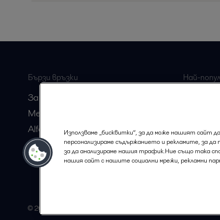
Бързи връзки
Най-попу
страници
За нас
Хигиенно
Медия
Химичес
Alfa Laval Anytime
Използваме „бисквитки“, за да може нашият сайт да
персонализираме съдържанието и рекламите, за да 
Станете партньор на Alfa Laval
за да анализираме нашия трафик.Ние също така с
кариера
нашия сайт с нашите социални мрежи, рекламни пар
© 2015-2026ALFA LAVAL
Следва