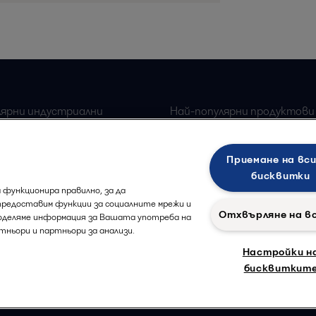
лярни индустриални
Най-популярни продуктови
Alfa Laval плочи топлоо
 оборудване за храна
Приемане на вс
Alfa Laval Сепаратори
ка индустрия
бисквитки
 функционира правилно, за да
предоставим функции за социалните мрежи и
Отхвърляне на в
поделяме информация за Вашата употреба на
тньори и партньори за анализи.
Настройки н
бисквиткит
Политика за 
йте ни