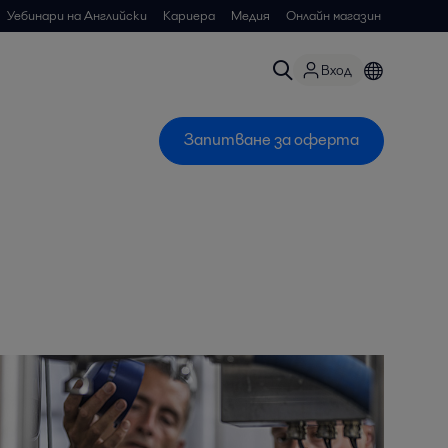
Уебинари на Английски
Кариера
Медия
Онлайн магазин
Вход
Запитване за оферта