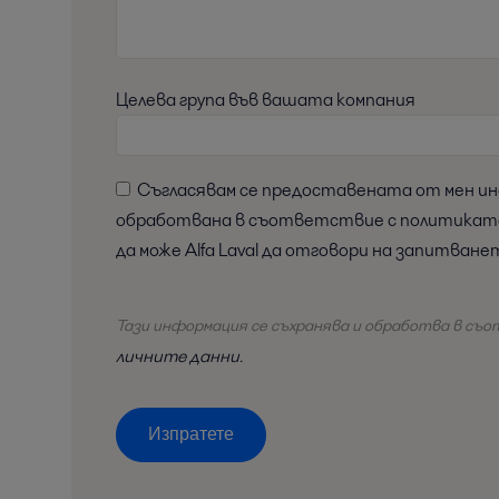
Целева група във вашата компания
Съгласявам се предоставената от мен информация да бъде съхранявана и
обработвана в съответствие с политиката з
да може Alfa Laval да отговори на запитване
Тази информация се съхранява и обработва в съ
личните данни
.
Изпратете