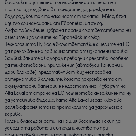
висококапацитетни топлообменници с печатни
платки, използвани в станциите за зареждане с
водород, които станаха част от гамата HyBloc, бяха
изцяло финансирани от Европейския съюз.
Алфа Лавал беше избрана поради съответствието ни
с целите и задачите на Европейския съюз.
Технологията HyBloc е в съответствие с целите на ЕС
за премахване на зависимостта от изкопаеми горива.
Задвижваните с водород превозни средства, особено
за тежкотоварни приложения (автобуси, камиони и
дори влакове), представляват жизнеспособна
алтернатива в случаите, когато захранването от
акумулаторни батерии е недостатъчно. Изборът на
Alfa Laval от страна на ЕС подчертава ангажимента му
за устойчиво бъдеще, като Alfa Laval играе ключова
роля в оформянето на протоколите за зареждане с
гориво.
Големи благодарности на нашия всеотдаен екип за
усърдната работа и сътрудничеството при
осъществяването на този новаторски проект.