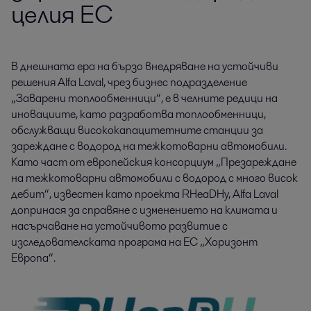
целия ЕС
В днешната ера на бързо внедряване на устойчиви 
решения Alfa Laval, чрез бизнес подразделение 
„Заварени топлообменници“, е в челните редици на 
иновациите, като разработва топлообменници, 
обслужващи висококапацитетните станции за 
зареждане с водород на тежкотоварни автомобили. 
Като част от европейския консорциум „Презареждане 
на тежкотоварни автомобили с водород с много висок 
дебит“, известен като проекта RHeaDHy, Alfa Laval 
допринася за справяне с изменението на климата и 
насърчаване на устойчивото развитие с 
изследователската програма на ЕС „Хоризонт 
Европа“.