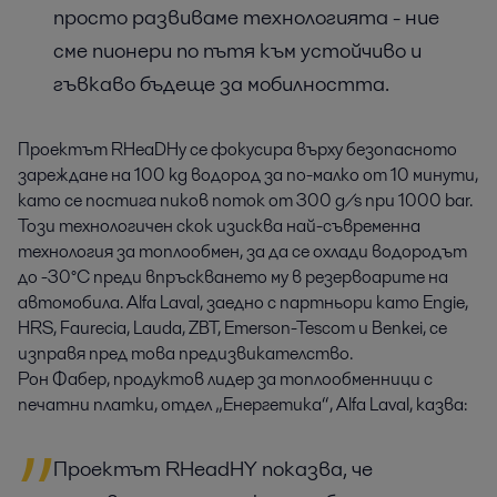
просто развиваме технологията - ние
сме пионери по пътя към устойчиво и
гъвкаво бъдеще за мобилността.
Проектът RHeaDHy се фокусира върху безопасното
зареждане на 100 kg водород за по-малко от 10 минути,
като се постига пиков поток от 300 g/s при 1000 bar.
Този технологичен скок изисква най-съвременна
технология за топлообмен, за да се охлади водородът
до -30°C преди впръскването му в резервоарите на
автомобила. Alfa Laval, заедно с партньори като Engie,
HRS, Faurecia, Lauda, ZBT, Emerson-Tescom и Benkei, се
изправя пред това предизвикателство.
Рон Фабер, продуктов лидер за топлообменници с
печатни платки, отдел „Енергетика“, Alfa Laval, казва:
Проектът RHeadHY показва, че