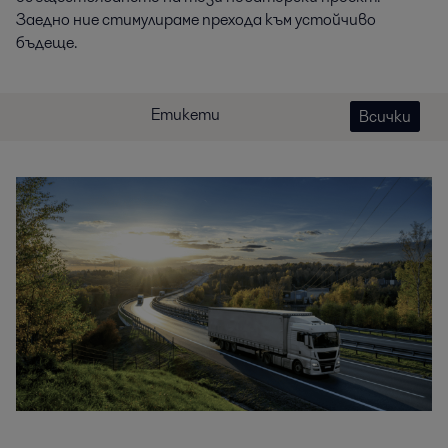
Заедно ние стимулираме прехода към устойчиво
бъдеще.
Етикети
Всички