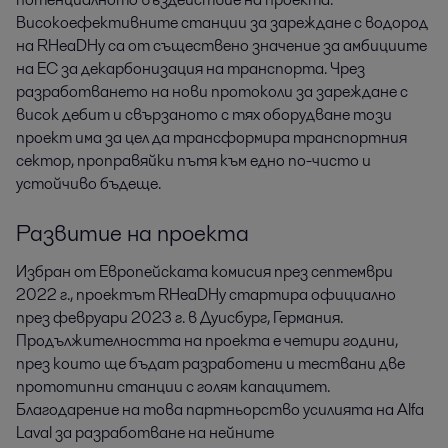
Високоефективните станции за зареждане с водород
на RHeaDHy са от съществено значение за амбициите
на ЕС за декарбонизация на транспорта. Чрез
разработването на нови протоколи за зареждане с
висок дебит и свързаното с тях оборудване този
проект има за цел да трансформира транспортния
сектор, проправяйки пътя към едно по-чисто и
устойчиво бъдеще.
Развитие на проекта
Избран от Европейската комисия през септември
2022 г., проектът RHeaDHy стартира официално
през февруари 2023 г. в Дуисбург, Германия.
Продължителността на проекта е четири години,
през които ще бъдат разработени и тествани две
прототипни станции с голям капацитет.
Благодарение на това партньорство усилията на Alfa
Laval за разработване на нейните