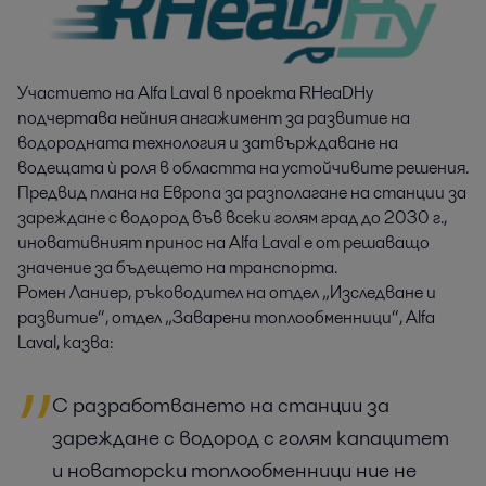
Участието на Alfa Laval в проекта RHeaDHy
подчертава нейния ангажимент за развитие на
водородната технология и затвърждаване на
водещата ѝ роля в областта на устойчивите решения.
Предвид плана на Европа за разполагане на станции за
зареждане с водород във всеки голям град до 2030 г.,
иновативният принос на Alfa Laval е от решаващо
значение за бъдещето на транспорта.
Ромен Ланиер, ръководител на отдел „Изследване и
развитие“, отдел „Заварени топлообменници“, Alfa
Laval, казва:
С разработването на станции за
зареждане с водород с голям капацитет
и новаторски топлообменници ние не