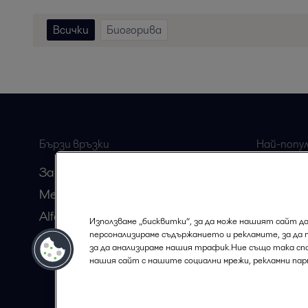
Всички
Биогорива
Бързи връзки
Най-попу
страници
За нас
Хигиенно
Медия
Химичес
Alfa Laval Anytime
Използваме „бисквитки“, за да може нашият сайт да
персонализираме съдържанието и рекламите, за да 
Станете партньор на Alfa Laval
за да анализираме нашия трафик.Ние също така с
кариера
нашия сайт с нашите социални мрежи, рекламни пар