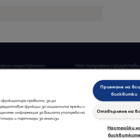
лярни индустриални
Най-популярни продуктови
Alfa Laval плочи топлоо
 оборудване за храна
Приемане на вс
Alfa Laval Сепаратори
ка индустрия
бисквитки
 функционира правилно, за да
предоставим функции за социалните мрежи и
Отхвърляне на в
поделяме информация за Вашата употреба на
тньори и партньори за анализи.
Настройки н
бисквиткит