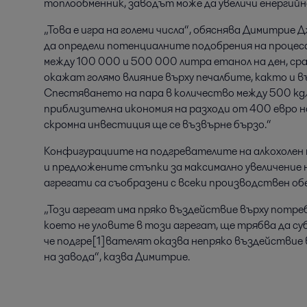
топлообменник, заводът може да увеличи енерги
„Това е игра на големи числа“, обяснява Димитрие 
да определи потенциалните подобрения на процес
между 100 000 и 500 000 литра етанол на ден, ср
окажат голямо влияние върху печалбите, както и в
Спестяването на пара в количество между 500 kg/
приблизителна икономия на разходи от 400 евро на
скромна инвестиция ще се възвърне бързо.“
Конфигурациите на подгревателите на алкохолен п
и предложените стъпки за максимално увеличение
агрегати са съобразени с всеки производствен об
„Този агрегат има пряко въздействие върху потре
което не уловите в този агрегат, ще трябва да су
че подгре[1]вателят оказва непряко въздействие
на завода“, казва Димитрие.