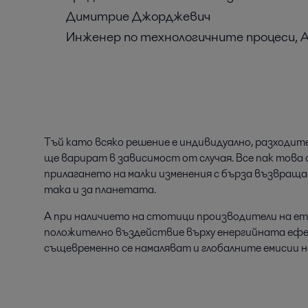
Димитрие Джорджевич
Инженер по технологичните процеси, Al
Тъй като всяко решение е индивидуално, разходи
ще варират в зависимост от случая. Все пак това 
прилагането на малки изменения с бърза възвраща
така и за планетата.
А при наличието на стотици производители на ет
положително въздействие върху енергийната ефе
същевременно се намаляват и глобалните емисии н