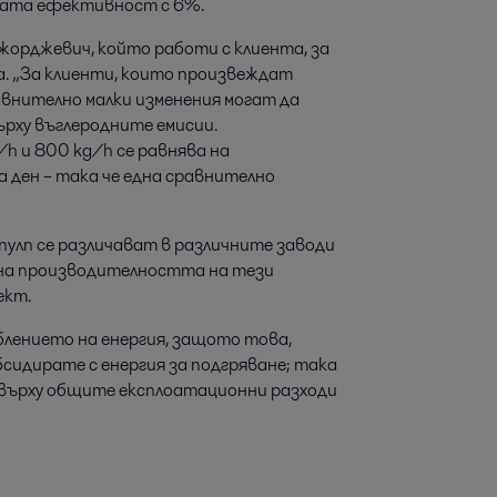
йната ефективност с 6%.
Джорджевич, който работи с клиента, за
а. „За клиенти, които произвеждат
авнително малки изменения могат да
ърху въглеродните емисии.
h и 800 kg/h се равнява на
 ден – така че една сравнително
улп се различават в различните заводи
 на производителността на тези
ект.
блението на енергия, защото това,
бсидирате с енергия за подгряване; така
 върху общите експлоатационни разходи