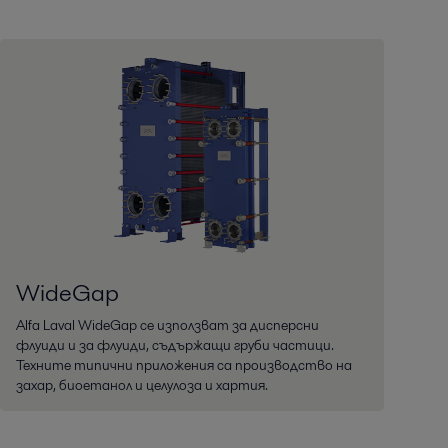
WideGap
Alfa Laval WideGap се използват за дисперсни
флуиди и за флуиди, съдържащи груби частици.
Техните типични приложения са производство на
захар, биоетанол и целулоза и хартия.