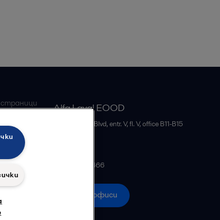
 страници
Alfa Laval EOOD
бменници
51B, Bulgaria Blvd, entr. V, fl. V, office B11-B15
ички
Sofia
Bulgaria
+35929555666
сички
Всички офиси
а
е