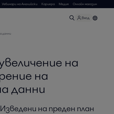
Уебинари на Английски
Кариера
Медия
Онлайн магазин
Вход
а данни
увеличение на
рение на
на данни
Изведени на преден план