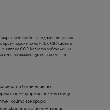
е широкият спектър от данни: от данни
о проектирането на PHE и CIP, както и
мисиите на CO2. Колкото повече данни
идеалното решение за нашия клиент.
агрегата в течение на
ерем и анализираме цялата тази
итъм, който генерира
възможности за оптимизация.