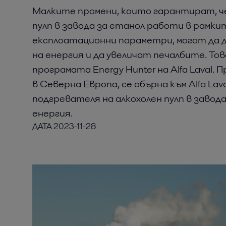
Малките промени, които гарантират, ч
пулп в завода за етанол работи в рамк
експлоатационни параметри, могат да 
на енергия и да увеличат печалбите. То
програмата Energy Hunter на Alfa Laval.
в Северна Европа, се обърна към Alfa La
подгревателя на алкохолен пулп в завода
енергия.
ДАТА
2023-11-28