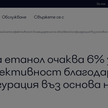
За нас
Обслужване
Свържете се с
ргийната ефективност благодарение на обновена конфигурация въз основа н
 етанол очаква 6% 
ективност благода
урация въз основа 