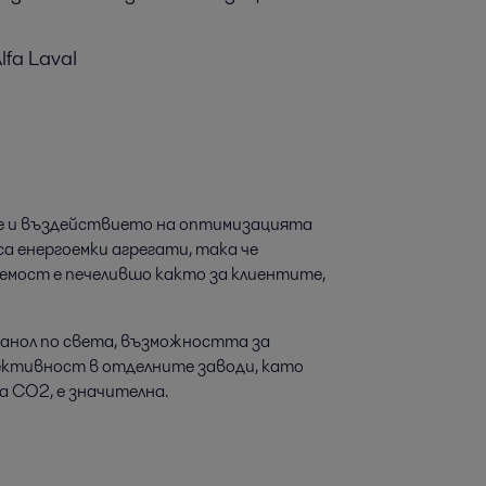
fa Laval
те и въздействието на оптимизацията
са енергоемки агрегати, така че
емост е печелившо както за клиентите,
анол по света, възможността за
ктивност в отделните заводи, като
а CO2, е значителна.