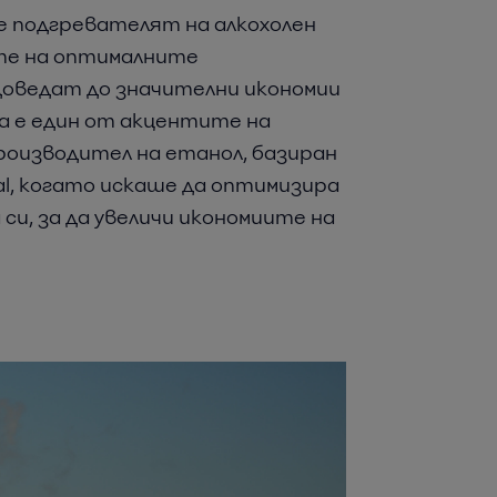
е подгревателят на алкохолен
ите на оптималните
доведат до значителни икономии
ва е един от акцентите на
 Производител на етанол, базиран
val, когато искаше да оптимизира
 си, за да увеличи икономиите на