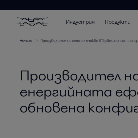
Индустрия
Продукти
Начало
Производител на етанол очаква 6% увеличение на ене
Производител на
енергийната еф
обновена конфиг