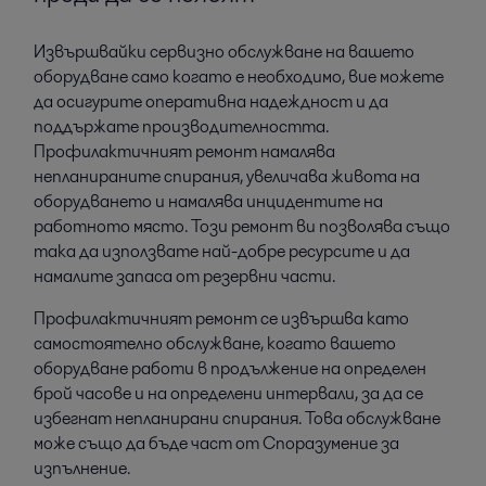
Извършвайки сервизно обслужване на вашето
оборудване само когато е необходимо, вие можете
да осигурите оперативна надеждност и да
поддържате производителността.
Профилактичният ремонт намалява
непланираните спирания, увеличава живота на
оборудването и намалява инцидентите на
работното място. Този ремонт ви позволява също
така да използвате най-добре ресурсите и да
намалите запаса от резервни части.
Профилактичният ремонт се извършва като
самостоятелно обслужване, когато вашето
оборудване работи в продължение на определен
брой часове и на определени интервали, за да се
избегнат непланирани спирания. Това обслужване
може също да бъде част от Споразумение за
изпълнение.