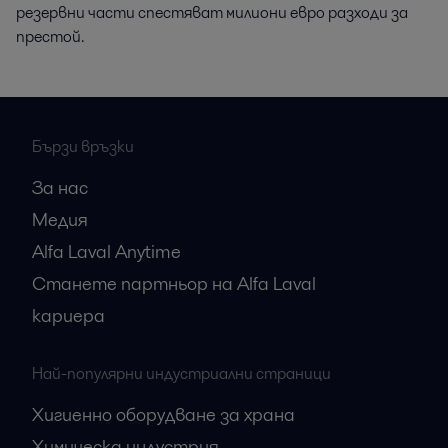
резервни части спестяват милиони евро разходи за
престой.
Бързи връзки
За нас
Медия
Alfa Laval Anytime
Станете партньор на Alfa Laval
кариера
Най-популярни индустриални страници
Хигиенно оборудване за храна
Химическа индустрия