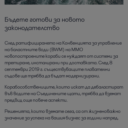
Бъдете готови за новото
законодателство
След ратифицирането на Конвенцията за управление
на баластните води (BWM) на ММО
новопостроените кораби се нуждаят от системи за
третиране, инсталирани при доставката. След 8
септември 2019 г. съществуващите плавателни
съдове ще трябва да бъдат модернизирани.
Корабособствениците, които искат да дебаластират
във водите на Съединените щати, трябва да вземат
предвид още повече аспекти.
Решенията, които вземате сега, са от жизненоважно
значение за успеха на вашия бизнес за години напред.