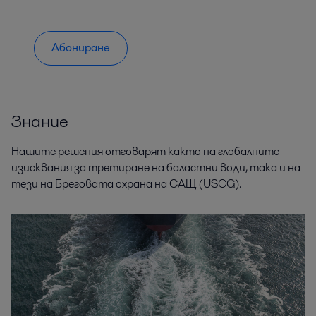
Абониране
Знание
Нашите решения отговарят както на глобалните
изисквания за третиране на баластни води, така и на
тези на Бреговата охрана на САЩ (USCG).