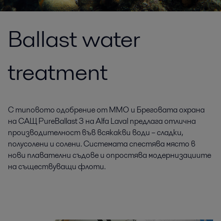
Ballast water
treatment
С типовото одобрение от ММО и Бреговата охрана
на САЩ PureBallast 3 на Alfa Laval предлага отлична
производителност във всякакви води – сладки,
полусолени и солени. Системата спестява място в
нови плавателни съдове и опростява модернизациите
на съществуващи флоти.