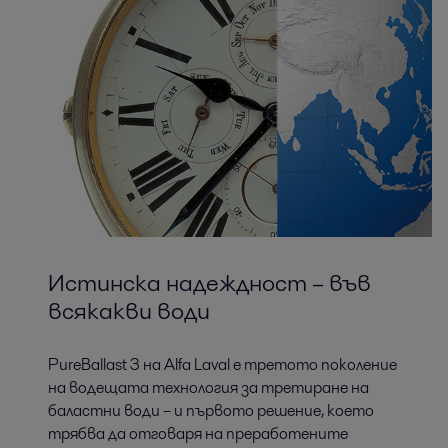
Истинска надеждност – във
всякакви води
PureBallast 3 на Alfa Laval е третото поколение
на водещата технология за третиране на
баластни води – и първото решение, което
трябва да отговаря на преработените