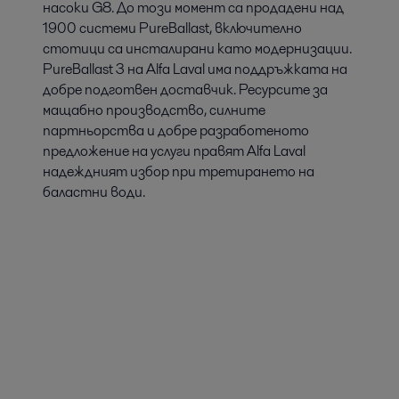
насоки G8. До този момент са продадени над
1900 системи PureBallast, включително
стотици са инсталирани като модернизации.
PureBallast 3 на Alfa Laval има поддръжката на
добре подготвен доставчик. Ресурсите за
мащабно производство, силните
партньорства и добре разработеното
предложение на услуги правят Alfa Laval
надеждният избор при третирането на
баластни води.