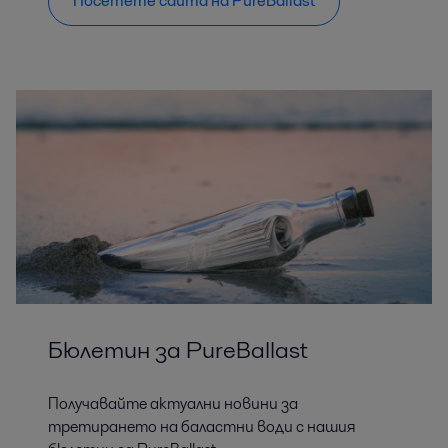
Посетете сайта на PureBallast
Бюлетин за PureBallast
Получавайте актуални новини за
третирането на баластни води с нашия