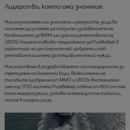
Лидерство, което има значение
Ние разполагаме със знанията и ресурсите, за да ви
помогнем да успеете да спазите изискванията на
Конвенцията за BWM или законодателството на
USCG. Нашето гъвкаво предложение за PureBallast 3
гарантира, че ще получите най-добрата и най-
рентабилна система за специфичните си нужди.
Ние участваме в разработването на стандартите за
третиране на баластни води, включително на
типовите одобрения от ММО и USCG. Инсталирали
сме над 1700 системи PureBallast, повече от 600 от тях
като модернизации, затова можете да сте спокойни,
че сте в сигурни ръце.