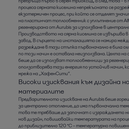
превръща първо в серен триоксид, а след това – в 
процеса сярната киселина непрекъснато се разреж
екзотермичен процес, при който се отделят значи
на пластинчат топлообменник с уплътнение от Alfa
регенерирана от Aurubis за използване в централн
Производството на сярна киселина се извършва 
завод. В сърцето на инсталацията се намира межд
разреждане в тази стъпка първоначално е била охл
по този начин е оставала неизползвана. Целта на с
беше да се използват топлообменници за регенерир
оползотворява тази енергия по устойчив начин, 
мрежа на „ХафенСити“.
Високи изисквания към дизайна н
материалите
Предварителното изискване на Aurubis беше горещ
за централно отопление, да има първоначална тем
това те трябваше да започнат с изграждането на
нов дизайн, повишавайки температурата на проц
до приблизително 120 °C – температурно повишени