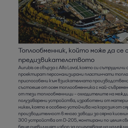
Топлообменник, който може да се 
предизвикателството
Aurubis се свърза с Alfa Laval, която си сътрудничи
проектират персонализирани пластинчати топлоо
приспособени към взискателната производствена
състоеше от осем топлообменника с най-съвремен
от тези топлообменници – охладителите на межди
полузаварени устройства, изработени от материал
никел, която е особено устойчива на корозия от ся
производителност в много заводи за сярна киселин
300 устройства от D-205, монтирани по целия св
беше очевидният избор за осигуряване на надеждн