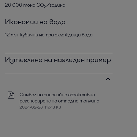
20 000 тона CO
/година
2
Икономии на вода
12 млн. кубични метра охлаждаща вода
Изтегляне на нагледен пример
Символ на енергийно ефективно
регенериране на отпадна топлина
2024-02-26 417,43 KB