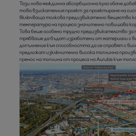
Тази нова междинна абсорбционна кула обаче доба
това взискателния проект за проектиране на сист
включваща толкова предизвикателно вещество ка
температура на процеса значително повишава ко
Това беше особено трудно предизвикателство за
трябваше да бъдат изработени от материали с ви
допълнение към способността да се справят с вис
предложат изключително висока топлинна произво
пренос на топлина от процеса на Aurubis към то