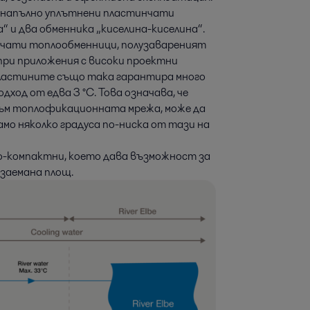
 напълно уплътнени пластинчати
 и два обменника „киселина-киселина“.
чати топлообменници, полузавареният
а при приложения с високи проектни
пластините също така гарантира много
од от едва 3 °C. Това означава, че
 към топлофикационната мрежа, може да
мо няколко градуса по-ниска от тази на
-компактни, което дава възможност за
 заемана площ.