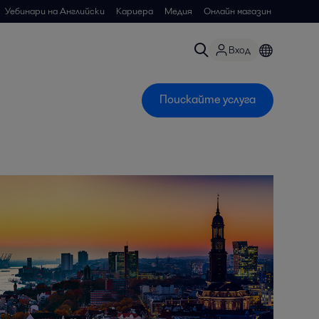
Уебинари на Английски
Кариера
Медия
Онлайн магазин
Вход
Поискайте услуга