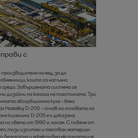
справи с
 с производителя на мед, за да
бменници, които са напълно
 среда. Завършената система се
ни дизайни на канала на пластината. Три
нната абсорбционна кула – бяха
 Hastelloy D-205 – сплав на основата на
рна киселина. D-205 е с доказана
а по света от 1990 г. насам. С повече от
ят, този изпитан и тестван материал
а, безопасна и ефективна експлоатация.