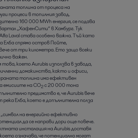
раната топлина от процеса на
уги процеси в топилния завод.
ително 160 000 MWh енергия, се подава
вартал „ХафенСити“ в Хамбург. Тук
fa Laval става особено важна. Тъй като
а Елба спрямо остров Пойте,
ече от три километра. Ето защо всеки
тично важен.
това, което Aurubis използва в завода,
ичленни домакинства, както и офиси,
рираната топлина има ефективен
а емисиите на CO
с 20 000 тона
2
пълнително предимство е, че Aurubis вече
 река Елба, което е допълнителна полза
 „символ на енергийно ефективно
тенциал да се направи дори още повече.
ктната инсталация на Aurubis доставя
което означава, че потенциално могат