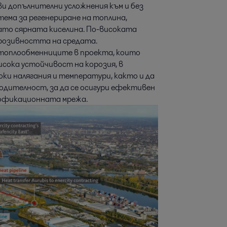
ви допълнителни усложнения към и без
ема за регенериране на топлина,
то сярната киселина. По-високата
розивността на средата.
 топлообменниците в проекта, които
сока устойчивост на корозия, в
оки налягания и температури, както и да
дителност, за да се осигури ефективен
плофикационната мрежа.