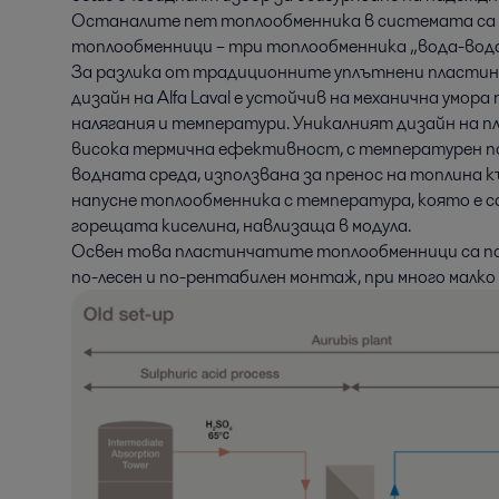
Останалите пет топлообменника в системата са
топлообменници – три топлообменника „вода-вода“
За разлика от традиционните уплътнени пластин
дизайн на Alfa Laval е устойчив на механична умор
налягания и температури. Уникалният дизайн на 
висока термична ефективност, с температурен подх
водната среда, използвана за пренос на топлина
напусне топлообменника с температура, която е са
горещата киселина, навлизаща в модула.
Освен това пластинчатите топлообменници са по
по-лесен и по-рентабилен монтаж, при много малко