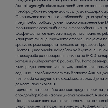
Aurubis използва около една четвърт от регенери
преобразуване на серен диоксид, за да поддържа др
Останалата топлина, съответстваща на приблиз
през тръбопровода за централно отопление към к
термичната ефективност на топлообменника на Al
„ХафенСити“ се намира от другата страна на рек
маршрутът на централното отопление е дълъг пов
градус на регенерирана топлина от процеса е кри
Настоящите оценки показват, че в допълнение към 
се осигурява регенерирана топлина на 8000 четир
хотели и университет в района. Тъй като регене
въглероден отпечатък от нула, проектът намаляв
годишно – половината от тях в самата Aurubis. До
не трябва да разчита на охлаждаща вода, взета от
за местната екология.
Германската енергийна агенция призна проекта за
оползотворяване на отпадната топлина“. А има по
Понастоящем само една от трите линии на конта
индустриална отпадна топлина на „ХафенСити“, 