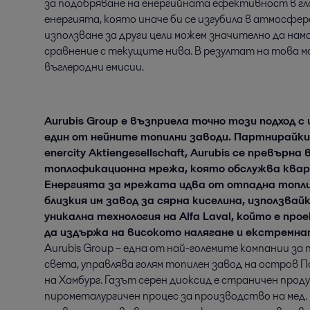
за подобряване на енергийната ефективност в гло
енергията, която иначе би се изгубила в атмосфе
използване за други цели можем значително да нам
сравнение с текущите нива. В резултат на това м
въглеродни емисии.
Aurubis Group е възприела точно този подход 
един от нейните топилни заводи. Партнирайки 
enercity Aktiengesellschaft, Aurubis се превърн
топлофикационна мрежа, която обслужва ква
Енергията за мрежата идва от отпадна топли
близкия им завод за сярна киселина, използва
уникална технология на Alfa Laval, който е про
да издържа на високото налягане и екстремна
Aurubis Group – една от най-големите компании за 
света, управлява голям топилен завод на остров П
на Хамбург. Газът серен диоксид е страничен про
пирометалургичен процес за производство на мед. В