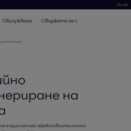
За нас
Обслужване
Свържете се с
адна топлина
ийно
нериране на
а
а е един от най-ефективните начини 