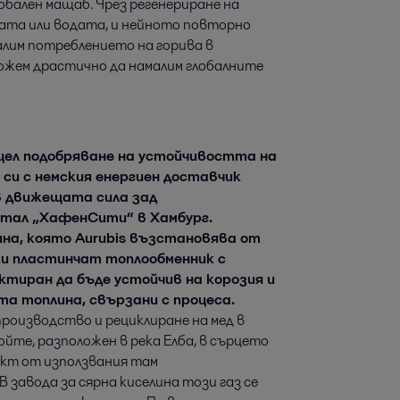
бален мащаб. Чрез регенериране на 
рата или водата, и нейното повторно 
алим потреблението на горива в 
ожем драстично да намалим глобалните 
с цел подобряване на устойчивостта на
си с немския енергиен доставчик
а в движещата сила зад
ртал „ХафенСити“ в Хамбург.
на, която Aurubis възстановява от
йки пластинчат топлообменник с
ектиран да бъде устойчив на корозия и
та топлина, свързани с процеса.
производство и рециклиране на мед в
ойте, разположен в река Елба, в сърцето
дукт от използвания там
 завода за сярна киселина този газ се