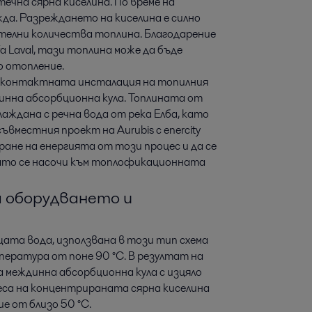
течна сярна киселина. По време на
да. Разреждането на киселина е силно
телни количества топлина. Благодарение
 Laval, тази топлина може да бъде
о отопление.
в контактната инсталация на топилния
инна абсорбционна кула. Топлината от
аждана с речна вода от река Елба, като
ъвместния проект на Aurubis с enercity
ане на енергията от този процес и да се
като се насочи към топлофикационната
а оборудването и
ата вода, използвана в този тип схема
пература от поне 90 °C. В резултат на
 междинна абсорбционна кула с изцяло
еса на концентрираната сярна киселина
е от близо 50 °C.