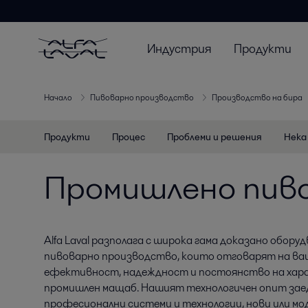
Индустрия
Продукти
Начало
Пивоварно производство
Производство на бира
Продукти
Процес
Проблеми и решения
Нека
Промишлено пив
Alfa Laval разполага с широка гама доказано обору
пивоварно производство, които отговарят на ва
ефективност, надеждност и постоянство на хар
промишлен мащаб. Нашият технологичен опит зае
професионални системи и технологии, нови или мо