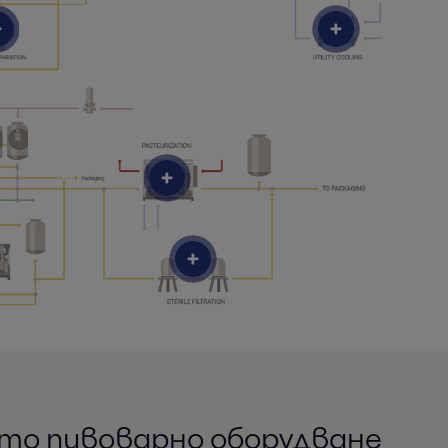
ето пивоварно оборудване