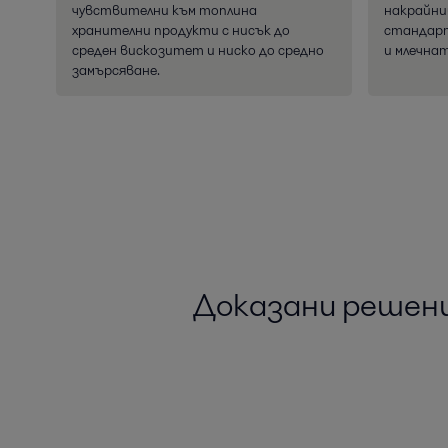
чувствителни към топлина
накрайни
хранителни продукти с нисък до
стандарт
среден вискозитет и ниско до средно
и млечна
замърсяване.
Доказани решени