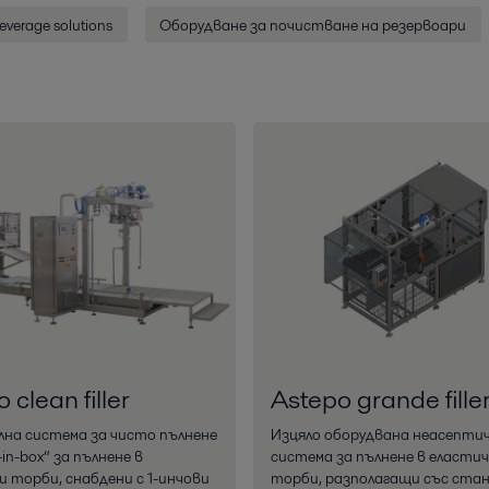
everage solutions
Оборудване за почистване на резервоари
 clean filler
Astepo grande fille
лна система за чисто пълнене
Изцяло оборудвана неасепти
in-box“ за пълнене в
система за пълнене в еласти
 торби, снабдени с 1-инчови
торби, разполагащи със ста