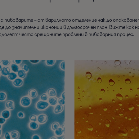
 пивоварите – от варилното отделение чак до опакованет
еде до значителни икономии в дългосрочен план. Вижте как
еодолеят често срещаните проблеми в пивоварния процес.