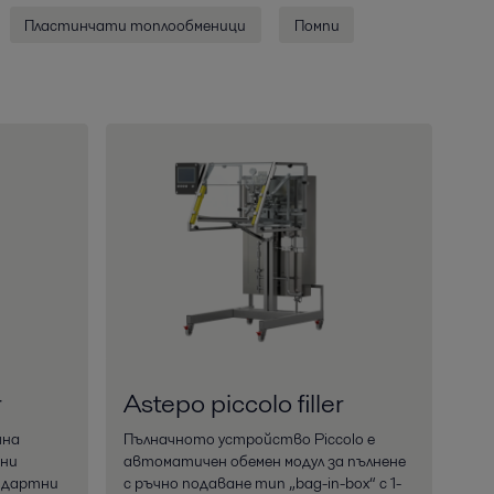
Пластинчати топлообменици
Помпи
r
Astepo piccolo filler
чна
Пълначното устройство Piccolo е
чни
автоматичен обемен модул за пълнене
ндартни
с ръчно подаване тип „bag-in-box“ с 1-