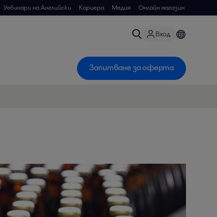
Уебинари на Английски
Кариера
Медия
Онлайн магазин
Вход
Запитване за оферта