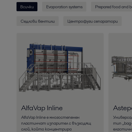
Всички
Evaporation systems
Prepared food and b
Седлови вентили
Центрофуги сепаратори
AlfaVap Inline
Astepo
AlfaVap Inline е многостепенен
Универса
пластинчат изпарител с възходящ
тип „bag-
слой, който концентрира
еластични