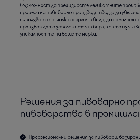
възможност да прецизирате деликатните произв
процеса на пивоварно производство, за да увелич
използвате по-малко енергия и вода, да намалите 
произвеждате забележителни бири, които излъчва
уникалността на вашата марка.
Решения за пивоварно пр
пивоварство в промишле
Професионални решения за пивовари, базирани