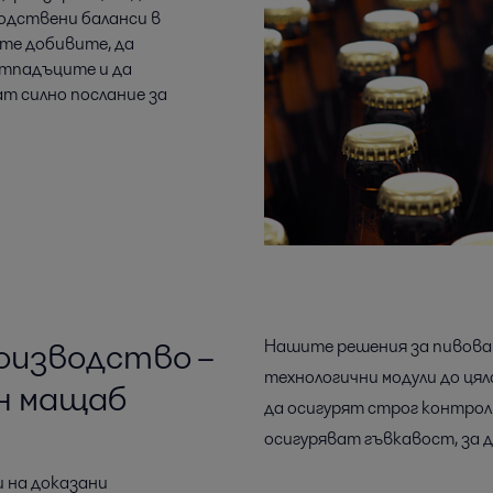
одствени баланси в
ите добивите, да
отпадъците и да
т силно послание за
оизводство –
Нашите решения за пивова
технологични модули до цял
н мащаб
да осигурят строг контрол
осигуряват гъвкавост, за 
 на доказани