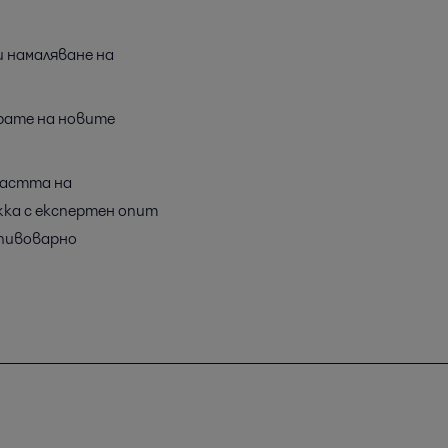
и намаляване на
ирате на новите
ластта на
ка с експертен опит
 пивоварно