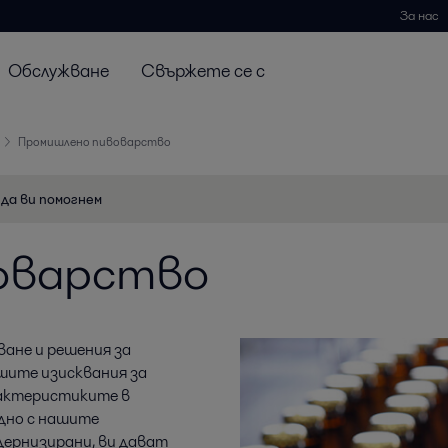
За нас
Обслужване
Свържете се с
Промишлено пивоварство
 да ви помогнем
оварство
дване и решения за
шите изисквания за
актеристиките в
дно с нашите
дернизирани, ви дават