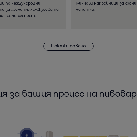
ци по международни
1-инчови накрайници за храни
и за хранително-вкусовата
напитки.
та промишленост.
Покажи повече
я за вашия процес на пивова