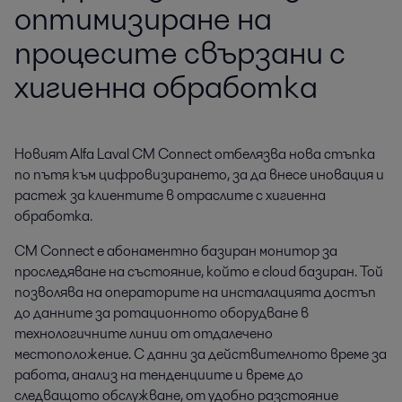
оптимизиране на
процесите свързани с
хигиенна обработка
Новият Alfa Laval CM Connect отбелязва нова стъпка 
по пътя към цифровизирането, за да внесе иновация и 
растеж за клиентите в отраслите с хигиенна 
обработка.
CM Connect е абонаментнo базиран монитор за
проследяване на състояние, който е cloud базиран. Той
позволява на операторите на инсталацията достъп
до данните за ротационното оборудване в
технологичните линии от отдалечено
местоположение. С данни за действителното време за
работа, анализ на тенденциите и време до
следващото обслужване, от удобно разстояние