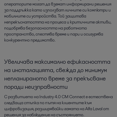
операторите могат да вземат информирани решения
за поддръжка като използват личните си компютри и
мобилните си устройства. Той защитава
непрекъснатостта на процеса и критичните активи,
подобрява безопасността на работното
пространство, спестява време и пари и осигурява
конкурентно предимство.
Увеличава максимално ефикасността
на инсталацията, свежда до минимум
непланираното време за прекъсване
поради неизправности
С развитието на Industry 4.0 CM Connect е естествена
следваща стъпка по пътя на клиентите към
цифровизация, разширявайки гамата на Alfa Laval от
решения за наблюдение на състоянието.