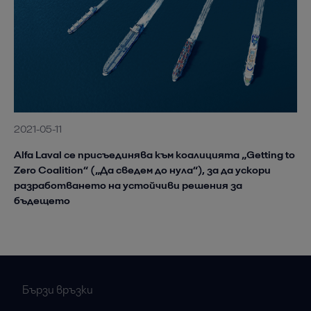
2021-05-11
Alfa Laval се присъединява към коалицията „Getting to
Zero Coalition“ („Да сведем до нула“), за да ускори
разработването на устойчиви решения за
бъдещето
Бързи връзки