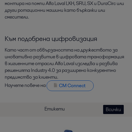
монтира на помпи Alfa Laval LKH, SRU, SX и DuraCirc или
други ротационни машини като бъркалки или
смесители.
Към подобрена цифровизация
Като част от обвързаността на дружеството за
иновативно развитие в цифровата трансформация
в хигиенните отрасли Alfa Laval изследва и развива
решенията Industry 4.0 за разширено конкурентно
предимство за клиенти.
Научете повече на
CM Connect
Етикети
Всички