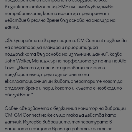
възникнат отклонения, SMS или имейл уведомява
потребителите, които могат да предприемат
действие в реално време въз основа на анализа на
данни.
„Фокусирайте се върху нещата. CM Connect позволява
на оператора да планира и приоритизира
поддръжката въз основа на изпълними данни“, казва
John Walker, Мениджър на порфолиото за помпи на Alfa
Laval. „Вместо да сменят износващи се части
предварително, преди изтичането на
експлоатационния им живот, операторите могат да
отделят време и пари, когато и където е необходимо
обслужване.“
Освен свързването с безжичния монитор на вибрации
CM, CM Connect може също така да действа като
датчик. Измерва вибрациите, температурата в
машината и общото време за работа, когато се