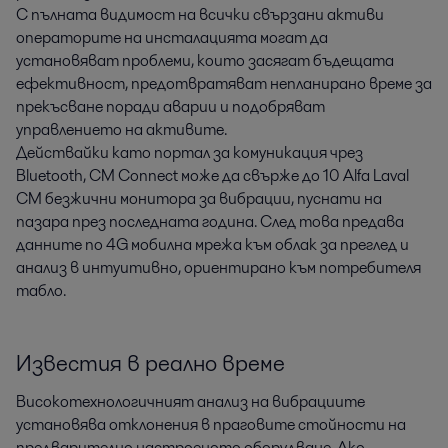
С пълната видимост на всички свързани активи
операторите на инсталацията могат да
установяват проблеми, които засягат бъдещата
ефективност, предотвратяват непланирано време за
прекъсване поради аварии и подобряват
управлението на активите.
Действайки като портал за комуникация чрез
Bluetooth, CM Connect може да свърже до 10 Alfa Laval
CM безжични монитора за вибрации, пуснати на
пазара през последната година. След това предава
данните по 4G мобилна мрежа към облак за преглед и
анализ в интуитивно, ориентирано към потребителя
табло.
Известия в реално време
Високотехнологичният анализ на вибрациите
установява отклонения в праговите стойности на
предварително настроеното оборудване. Ако