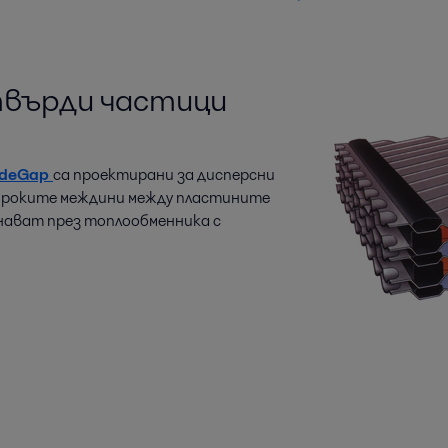
твърди частици
ideGap
са проектирани за дисперсни
Широките междини между пластините
нават през топлообменника с