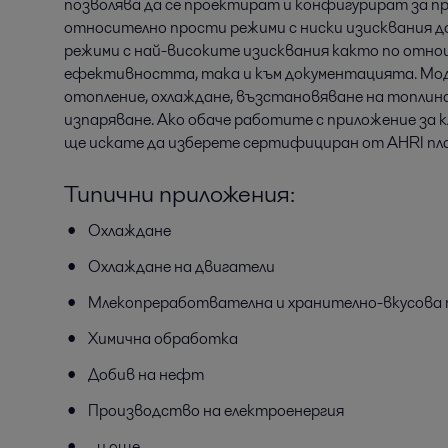
позволява да се проектират и конфигурират за п
относително прости режими с ниски изисквания д
режими с най-високите изисквания както по отно
ефективността, така и към документацията. Мод
отопление, охлаждане, възстановяване на топлина
изпаряване. Ако обаче работите с приложение за 
ще искате да изберете сертифициран от AHRI пл
Типични приложения:
Охлаждане
Охлаждане на двигатели
Млекопреработвателна и хранително-вкусова
Химична обработка
Добив на нефт
Производство на електроенергия
...и още