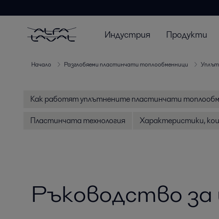
Индустрия
Продукти
Начало
Разглобяеми пластинчати топлообменници
Уплът
Как работят уплътнените пластинчати топлооб
Пластинчата технология
Характеристики, кои
Ръководство за 