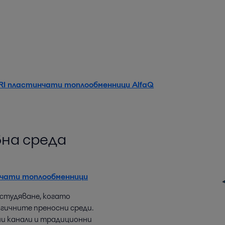
I пластинчати топлообменници AlfaQ
вна среда
нчати топлообменници
зстудяване, когато
гичните преносни среди.
и канали и традиционни