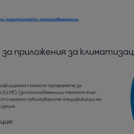
ни пластинчати топлообменници
за приложения за климатизац
ртифицирана съгласно програмата за
ers (LLHE) (за топлообменници течност-към-
ст съгласно публикуваните спецификации на
изация.
ция: