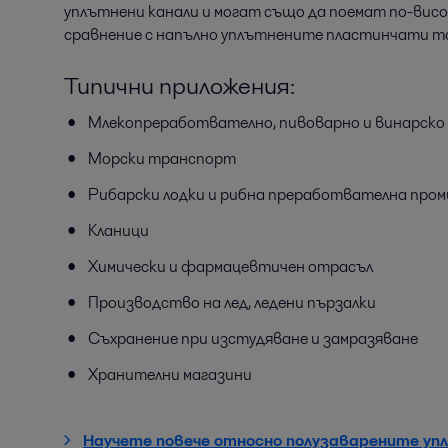
уплътнени канали и могат също да поемат по-висо
сравнение с напълно уплътнените пластинчати т
Типични приложения:
Млекопреработвателно, пивоварно и винарско
Морски транспорт
Рибарски лодки и рибна преработвателна про
Кланици
Химически и фармацевтичен отрасъл
Производство на лед, ледени пързалки
Съхранение при изстудяване и замразяване
Хранителни магазини
Научете повече относно полузаварените уп