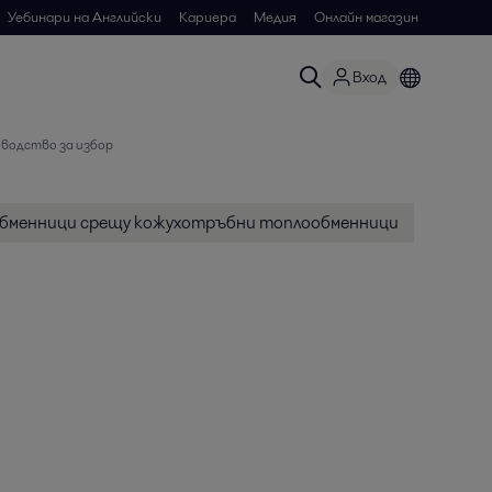
Уебинари на Английски
Кариера
Медия
Онлайн магазин
Вход
водство за избор
бменници срещу кожухотръбни топлообменници