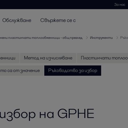
За нас
Обслужване
Свържете се с
нени пластинчати топлообменници - общ преглед
Инструменти
Ръко
менници
Метод на изчисляване
Пластинчати топлоо
то са от значение
Ръководство за избор
избор на GPHE