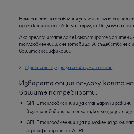
Намирането на правилния уплътнен пластинчат 
приложение не трябва да е трудно. По-долу са поя
Ако предпочитате да се консултирате с опитен 
топлообменници, сме готови да ви съдействаме с и
вашите спецификации.
Щракнете тук, за да се свържете с нас
Изберете опция по-долу, която н
вашите потребности:
GPHE топлообменници за стандартни режими – 
възстановяване на топлина, кондензация и из
GPHE топлообменници за приложения за климат
сертифицирани от AHRI