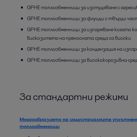
GPHE топлообменници за изстудяване с агресив
GPHE топлообменници за флуиди с твърди час
GPHE топлообменници за изпаряване когато к
вискозитета на преносната среда са високи
GPHE топлообменници за кондензация на изпар
GPHE топлообменници за висококорозивна сре
За стандартни режими
Многообразието на индустриалните уплътнен
топлообменници