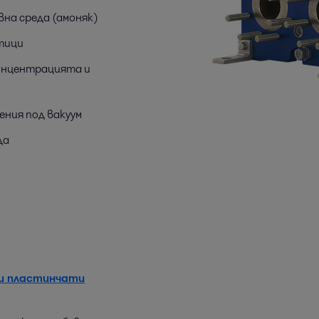
на среда (амоняк)
тици
онцентрацията и
ения под вакуум
да
и пластинчати