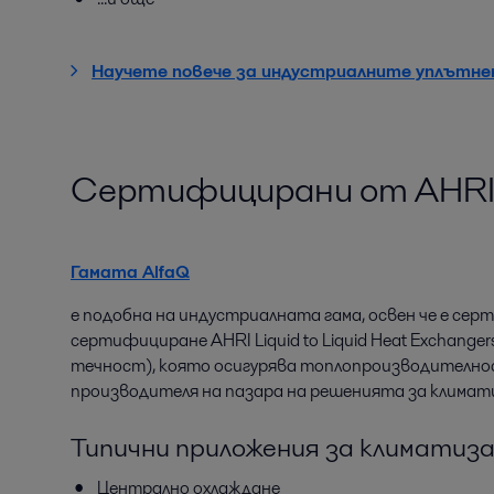
Научете повече за индустриалните уплътне
Сертифицирани от AHRI 
Гамата AlfaQ
е подобна на индустриалната гама, освен че е се
сертифициране AHRI Liquid to Liquid Heat Exchang
течност), която осигурява топлопроизводително
производителя на пазара на решенията за климат
Типични приложения за климатиза
Централно охлаждане