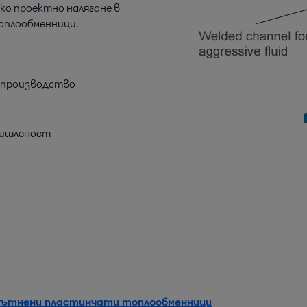
ко проектно налягане в
оплообменници.
 производство
мишленост
лътнени пластинчати топлообменници