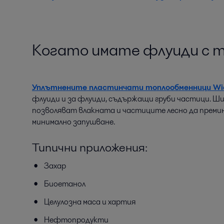
Когато имате флуиди с 
Уплътнените пластинчати топлообменници W
флуиди и за флуиди, съдържащи груби частици. 
позволяват влакната и частиците лесно да преми
минимално запушване.
Типични приложения:
Захар
Биоетанол
Целулозна маса и хартия
Нефтопродукти