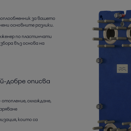
топлообменник за вашето
снени основните разлики.
инженер по пластинчати
збора въз основа на
ай-добре описва
отопление, охлаждане,
паряване
изация, които са