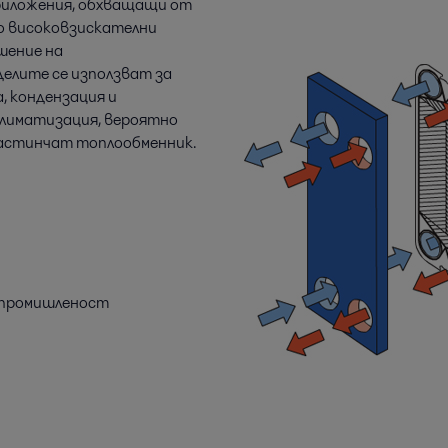
риложения, обхващащи от
о високовзискателни
шение на
елите се използват за
, кондензация и
климатизация, вероятно
астинчат топлообменник.
 промишленост