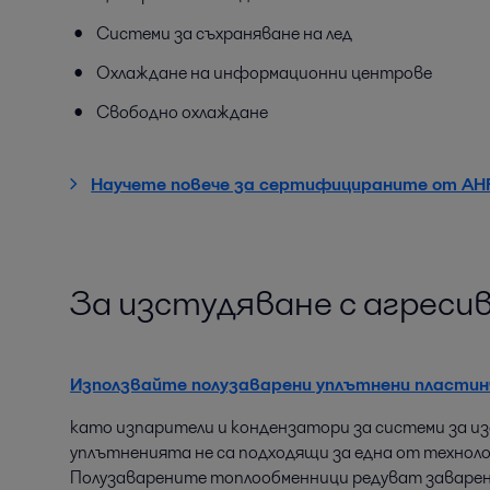
Системи за съхраняване на лед
Охлаждане на информационни центрове
Свободно охлаждане
Научете повече за сертифицираните от AHR
За изстудяване с агреси
Използвайте полузаварени уплътнени пласти
като изпарители и кондензатори за системи за и
уплътненията не са подходящи за една от техноло
Полузаварените топлообменници редуват заварен