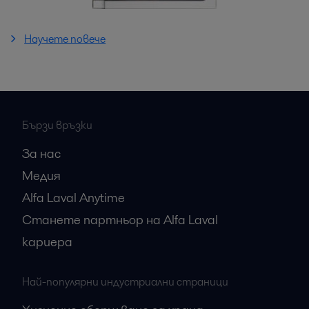
Научете повече
Бързи връзки
За нас
Медия
Alfa Laval Anytime
Станете партньор на Alfa Laval
кариера
Най-популярни индустриални страници