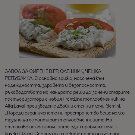
ЗАВОД ЗА СИРЕНЕ В ГР. ОЛЕШНИК, ЧЕШКА
РЕПУБЛИКА. С основна грижа, насочена към
надеждността, здравето и безопасността,
ръководството на мандрата реши да замени старите
пастьоризатори с новия FrontLine топлообменник на
Alfa Laval, произведен с двойни стенни плочи Gemini.
„Поради ограниченото ни пространство беше малко
трудно да се монтират топлообменниците. Но
оттогава не сме имали нито един проблем с тях “,
казва Шлегр. Според него новите пастьоризатори