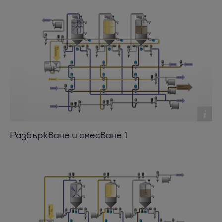
Разбъркване и смесване 1