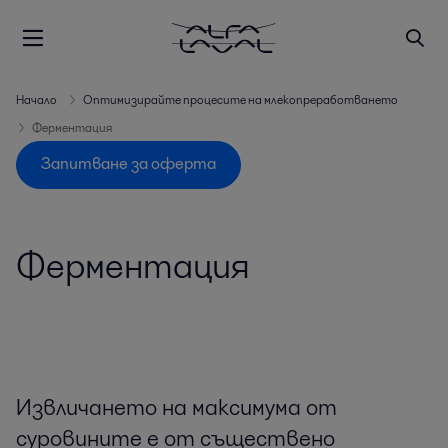
Начало
Оптимизирайте процесите на млекопреработването
Ферментация
Запитване за оферта
Ферментация
Извличането на максимума от
суровините е от съществено