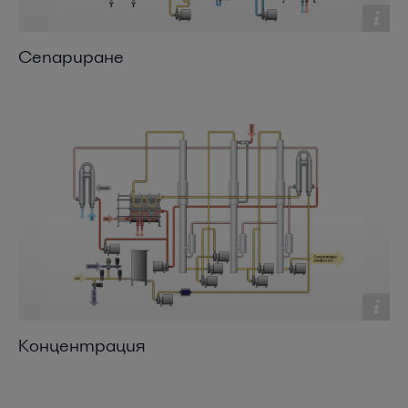
Сепариране
Концентрация