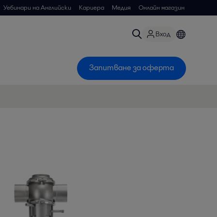
Уебинари на Английски
Кариера
Медия
Онлайн магазин
Вход
Запитване за оферта