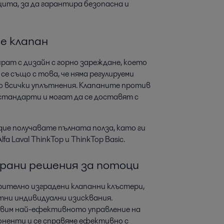
ита, за да гарантира безопасна и
е клапан
рат с дизайн с горно зареждане, което
е също с това, че няма регулируеми
о всички уплътнения. Клапаните против
стандарти и могат да се доставят с
que получавате пълната полза, като ги
 Laval ThinkTop и ThinkTop Basic.
ирани решения за потоци
рително изградени клапанни клъстери,
тни индивидуални изисквания.
авим най-ефективното управление на
оненти и се справяме ефективно с