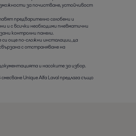
ъзможности за почистване, устойчивост
ставят предварително сглобени и
ни и с всички необходими пневматични
зани контролни панели.
е си още по-сложни инсталации, да
 свързана с отстраняване на
документацията и насоките за избор.
месване Unique Alfa Laval предлага също