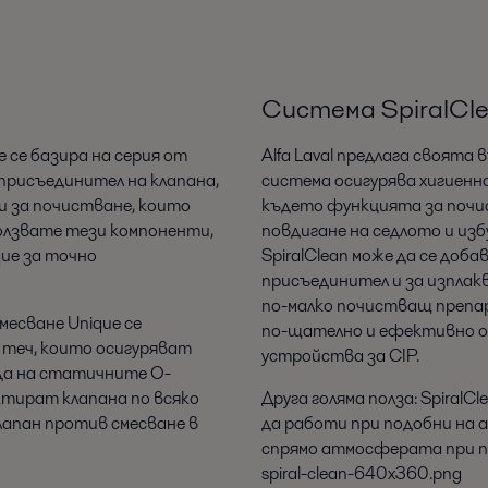
Система SpiralCl
 се базира на серия от
Alfa Laval предлага своята 
 присъединител на клапана,
система осигурява хигиенн
и за почистване, които
където функцията за почис
олзвате тези компоненти,
повдигане на седлото и из
ue за точно
SpiralClean може да се доба
присъединител и за изплакв
по-малко почистващ препара
есване Unique се
по-щателно и ефективно 
 теч, които осигуряват
устройства за CIP.
да на статичните О-
тират клапана по всяко
Друга голяма полза: SpiralC
клапан против смесване в
да работи при подобни на 
спрямо атмосферата при при
spiral-clean-640x360.png