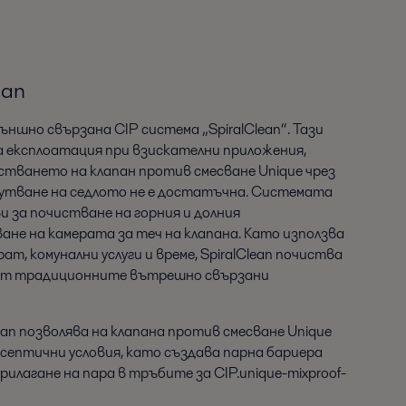
ean
външно свързана CIP система „SpiralClean“. Тази
а експлоатация при взискателни приложения,
тването на клапан против смесване Unique чрез
бутване на седлото не е достатъчна. Системата
ви за почистване на горния и долния
ане на камерата за теч на клапана. Като използва
т, комунални услуги и време, SpiralClean почиства
от традиционните вътрешно свързани
lean позволява на клапана против смесване Unique
асептични условия, като създава парна бариера
лагане на пара в тръбите за CIP.unique-mixproof-