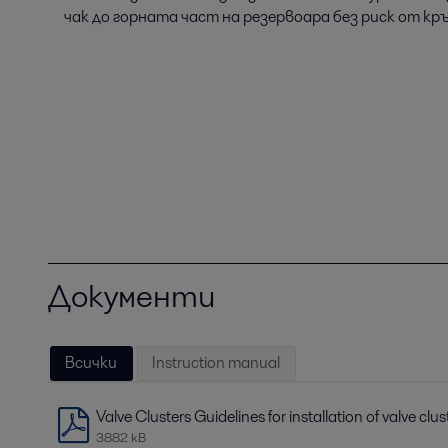
чак до горната част на резервоара без риск от к
Документи
Всички
Instruction manual
Valve Clusters Guidelines for installation of valve clus
3882 kB