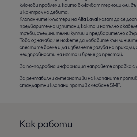
ключови проблеми, които включват термоцикли, в
и контрол на дебита.
Клапанните клъстери на Alfa Laval могат да се до
предварително изпитани, както и напълно окабеле
тръби, съединителни кутии и предварително свър
Това означава, че можете да добавите към линиит
спестите време и да избегнете загуба на приходи,
неизправности на място и време за престой.
За по-подробна информация направете справка с 
За рентабилни алтернативи на клапаните против с
стандартни клапани против смесване SMP.
Как работи