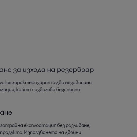
не за изхода на резервоар
aval се характеризират с два независими
алации, който позволява безопасно
ване
лготрайна експлоатация без разливане,
 продукта. Използването на двойни