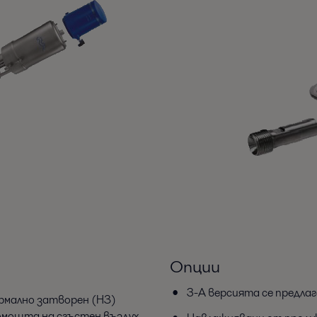
Опции
3-A версията се предлаг
ормално затворен (НЗ)
омощта на сгъстен въздух.