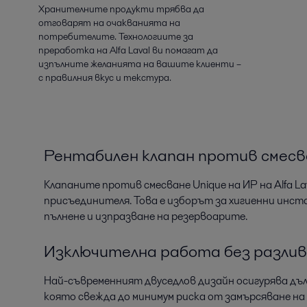
Хранителните продукти трябва да
отговарят на очакванията на
потребителите. Технологиите за
преработка на Alfa Laval ви помагат да
изпълните желанията на вашите клиенти –
с правилния вкус и текстура.
Рентабилен клапан против смесва
Клапаните против смесване Unique на ИР на Alfa L
присъединителя. Това е изборът за хигиенни инст
пълнене и изпразване на резервоарите.
Изключителна работа без разли
Най-съвременният двуседлов дизайн осигурява дъ
която свежда до минимум риска от замърсяване на