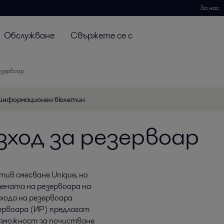
За нас
Обслужване
Свържете се с
резервоар
информационен бюлетин
изход за резервоар
ив смесване Unique, но
ената на резервоара на
зхода на резервоара
зервоара (ИР) предлагат
ъзможност за почистване