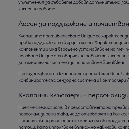
уплътнения за ръбовете добавя допълнителна защ
хигиенна работа.
Лесен за поддържане и почистван
Клапаните против смесване Unique се характеризи
прави поддръжката бърза и лесна. Характеризира с
компоненти и има вградено установяване на теч п
смесване Unique отговарят на повечето хигиенни 
допълнителна система за почистване SpiralClean.
При използване на клапаните против смесване Uni
комбинирате със сензорна система и контролери Alfa
Клапанни клъстери – персонализ
Ние сме специалисти в предоставянето на предва
персонализирани така, че да отговарят на конкре
Нашият експертен опит ни помага да ви предост
потоци, като използваме възможно най-нови комп