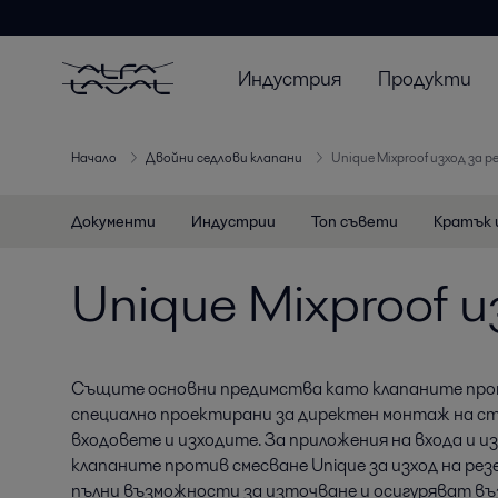
Индустрия
Продукти
Начало
Двойни седлови клапани
Unique Mixproof изход за 
Документи
Индустрии
Топ съвети
Кратък 
Unique Mixproof 
Същите основни предимства като клапаните прот
специално проектирани за директен монтаж на ст
входовете и изходите. За приложения на входа и и
клапаните против смесване Unique за изход на ре
пълни възможности за източване и осигуряват в