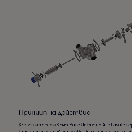
Принцип на действие
Клапанът против смесване Unique на Alfa Laval е н
клапан, тоест той се управлява дистанционно с п