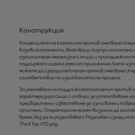
Конструкция
Концепцията на клапаните против смесване Unique
базови компоненти, включващи корпус на клапана,
изпълнителен механизъм и опции и принадлежност
поддържат широка гама от приложения. Като изп
можете да изградите клапан против смесване Uniq
съответствие на изискванията на процеса.
За улесняване на поддръжката клапанът против см
характеризира също с отвори за установяване на
предварително известяване за износване и повре
пръстени. Операторите могат визуално да инспек
време, без да го разглобяват. Разглобен изглед на 
ThinkTop V70.png