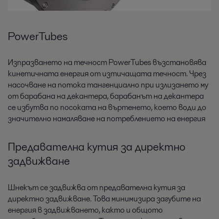
PowerTubes
Изпразването на течност PowerTubes възстановява
кинетичната енергия от изтичащата течност. Чрез
насочване на потока тангенциално при излизането му
от барабана на декантера, барабанът на декантера
се избутва по посоката на въртенето, което води до
значително намаляване на потреблението на енергия
Предавателна кутия за директно
задвижване
Шнекът се задвижва от предавателна кутия за
директно задвижване. Това минимизира загубите на
енергия в задвижването, както и общото