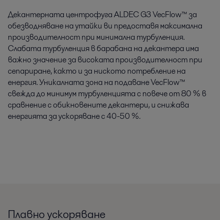
Декантерната центрофуга ALDEC G3 VecFlow™ за
обезводняване на утайки ви предоставя максимална
производителност при минимална турбуленция.
Слабата турбуленция в барабана на декантера има
важно значение за високата производителност при
сепариране, както и за ниското потребление на
енергия. Уникалната зона на подаване VecFlow™
свежда до минимум турбуленцията с повече от 80 % в
сравнение с обикновените декантери, и снижава
енергията за ускоряване с 40-50 %.
Плавно ускоряване