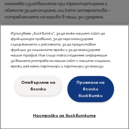
намалява изискванията при транспортиране и
обемите за депониране, или като алтернатива –
потреблението на гориво в пещи за изгаряне.
Използваме „бисквитки“, за да може нашият сайт да
функционира правилно, за да персонализираме
съдържанието и рекламите, за да предоставим
функции за социалните мрежи и за да анализираме
нашия трафик.Ние също така споделяме информация
за Вашата употреба на нашия сайт с нашите социални
мрежи, рекламни партньори и партньори за анализи.
Отхвърляне на
Приемане на
всички
всички
бисквитки
Настройки на бисквитките
Как можем да ви помогнем?