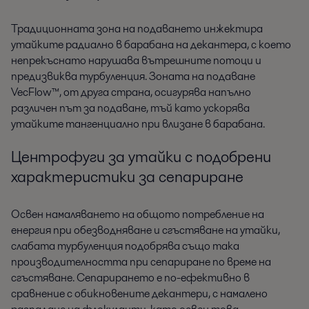
Традиционната зона на подаването инжектира
утайките радиално в барабана на декантера, с което
непрекъснато нарушава вътрешните потоци и
предизвиква турбуленция. Зоната на подаване
VecFlow™, от друга страна, осигурява напълно
различен път за подаване, тъй като ускорява
утайките тангенциално при влизане в барабана.
Центрофуги за утайки с подобрени
характеристики за сепариране
Освен намаляването на общото потребление на
енергия при обезводняване и сгъстяване на утайки,
слабата турбуленция подобрява също така
производителността при сепариране по време на
сгъстяване. Сепарирането е по-ефективно в
сравнение с обикновените декантери, с намалено