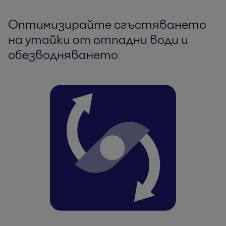
Оптимизирайте сгъстяването
на утайки от отпадни води и
обезводняването