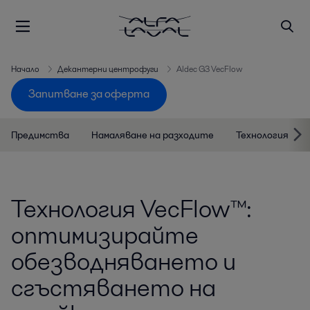
Начало
Декантерни центрофуги
Aldec G3 VecFlow
Запитване за оферта
Предимства
Намаляване на разходите
Технология
Технология VecFlow™:
оптимизирайте
обезводняването и
сгъстяването на