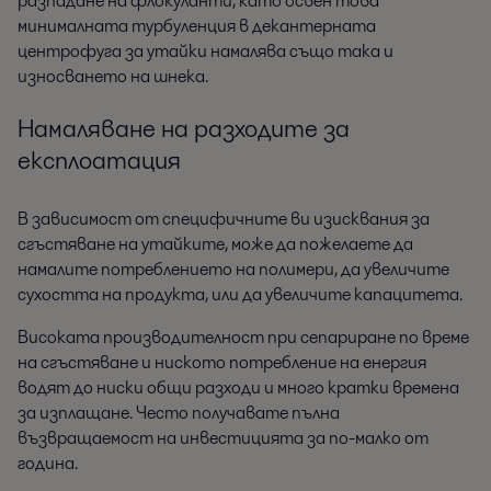
разпадане на флокуланти, като освен това
минималната турбуленция в декантерната
центрофуга за утайки намалява също така и
износването на шнека.
Намаляване на разходите за
експлоатация
В зависимост от специфичните ви изисквания за
сгъстяване на утайките, може да пожелаете да
намалите потреблението на полимери, да увеличите
сухостта на продукта, или да увеличите капацитета.
Високата производителност при сепариране по време
на сгъстяване и ниското потребление на енергия
водят до ниски общи разходи и много кратки времена
за изплащане. Често получавате пълна
възвращаемост на инвестицията за по-малко от
година.