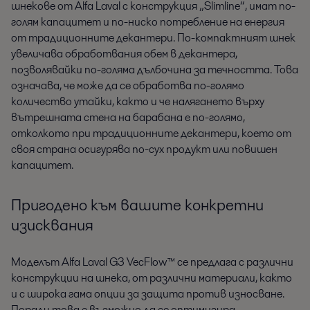
шнекове от Alfa Laval с конструкция „Slimline“, имат по-
голям капацитет и по-ниско потребление на енергия
от традиционните декантери. По-компактният шнек
увеличава обработвания обем в декантера,
позволявайки по-голяма дълбочина за течността. Това
означава, че може да се обработва по-голямо
количество утайки, както и че налягането върху
вътрешната стена на барабана е по-голямо,
отколкото при традиционните декантери, което от
своя страна осигурява по-сух продукт или повишен
капацитет.
Пригодено към вашите конкретни
изисквания
Моделът Alfa Laval G3 VecFlow™ се предлага с различни
конструкции на шнека, от различни материали, както
и с широка гама опции за защита против износване.
Поради това е възможно да се оптимизира